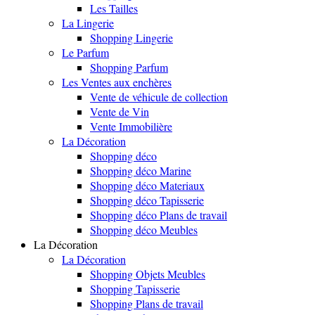
Les Tailles
La Lingerie
Shopping Lingerie
Le Parfum
Shopping Parfum
Les Ventes aux enchères
Vente de véhicule de collection
Vente de Vin
Vente Immobilière
La Décoration
Shopping déco
Shopping déco Marine
Shopping déco Materiaux
Shopping déco Tapisserie
Shopping déco Plans de travail
Shopping déco Meubles
La Décoration
La Décoration
Shopping Objets Meubles
Shopping Tapisserie
Shopping Plans de travail