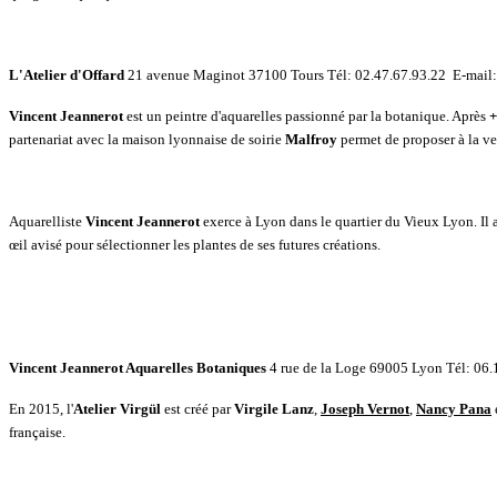
L'Atelier d'Offard
21 avenue Maginot 37100 Tours Tél: 02.47.67.93.22 E-mail
Vincent Jeannerot
est un peintre d'aquarelles passionné par la botanique. Après
+
partenariat avec la maison lyonnaise de soirie
Malfroy
permet de proposer à la v
Aquarelliste
Vincent Jeannerot
exerce à Lyon dans le quartier du Vieux Lyon. Il a
œil avisé pour sélectionner les plantes de ses futures créations.
Vincent Jeannerot Aquarelles Botaniques
4 rue de la Loge 69005 Lyon Tél: 06
En 2015, l'
Atelier Virgül
est créé par
Virgile Lanz
,
Joseph Vernot
,
Nancy Pana
française.