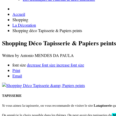
Accueil
Shopping
La Décoration
Shopping déco Tapisserie & Papiers peints
Shopping Déco Tapisserie & Papiers peints
Written by Antonio MENDES DA PAULA
font size
decrease font size
increase font size
Print
Email
TAPISSERIE
Si vous aimez la tapisserie, on vous recommande de visiter le site
Latapisserie
qu
On apprécie
le choix possible dans les thèmes
. On peut avoir des tapisseries du
Mo