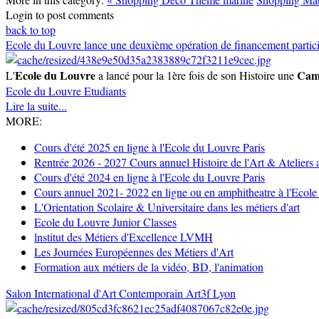
Login to post comments
back to top
Ecole du Louvre lance une deuxième opération de financement partici
Ecole du Louvre
Camp
L'
a lancé pour la 1ère fois de son Histoire une
Ecole du Louvre
Etudiants
Lire la suite...
MORE:
Cours d'été 2025 en ligne à l'Ecole du Louvre Paris
Rentrée 2026 - 2027 Cours annuel Histoire de l'Art & Ateliers a
Cours d'été 2024 en ligne à l'Ecole du Louvre Paris
Cours annuel 2021- 2022 en ligne ou en amphitheatre à l'Ecole
L'Orientation Scolaire & Universitaire dans les métiers d'art
Ecole du Louvre Junior Classes
lnstitut des Métiers d'Excellence LVMH
Les Journées Européennes des Métiers d'Art
Formation aux métiers de la vidéo, BD, l'animation
Salon International d'Art Contemporain Art3f Lyon