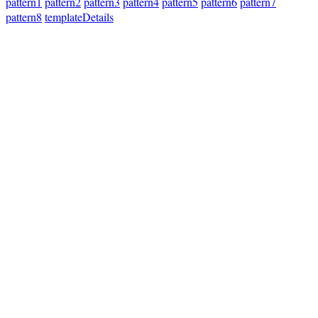
pattern1
pattern2
pattern3
pattern4
pattern5
pattern6
pattern7
pattern8
templateDetails