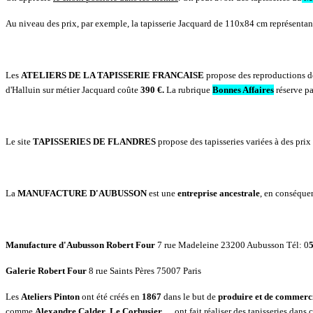
Au niveau des prix, par exemple, la tapisserie Jacquard de 110x84 cm représenta
Les
ATELIERS DE LA TAPISSERIE FRANCAISE
propose des reproductions de t
d'Halluin sur métier Jacquard coûte
390 €.
La rubrique
Bonnes Affaires
réserve par
Le site
TAPISSERIES DE FLANDRES
propose des tapisseries variées à des prix
La
MANUFACTURE D'AUBUSSON
est une
entreprise ancestrale
, en conséque
Manufacture d'Aubusson Robert Four
7 rue Madeleine 23200 Aubusson Tél: 0
5
Galerie Robert Four
8 rue Saints Pères 75007 Paris
Les
Ateliers Pinton
ont été créés en
1867
dans le but de
produire et de commerci
comme
Alexandre Calder
,
Le Corbusier
.... ont fait réaliser des tapisseries dan