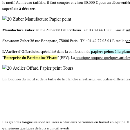
le motif. Au niveau tarifaire, il faut compter environ
30.000 €
pour un décor entièr
superficie à décorer.
Manufacture Zuber
28 rue Zuber 68170 Rixheim Tel: 03.89.44.13.88 E-mail:
in
Showroom Zuber 36 rue Bonaparte, 75006 Paris - Tél: 01.42.77.95.91 E-mail:
par
L'Atelier d'Offard
s'est spécialisé dans la confection de
papiers peints à la plan
"
Entreprise du Patrimoine Vivant
" (EPV). La
boutique propose quelques articles
En fonction du motif et de la taille de la planche à réaliser, il est utilisé différen
Les grandes longueurs sont réalisées à plusieurs personnes en travail en équipe. I
qui généra quelques défauts à un œil averti.