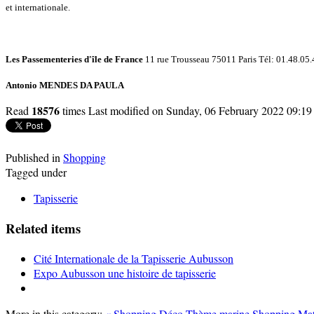
et internationale.
Les Passementeries d'île de France
11 rue Trousseau 75011 Paris Tél: 01.48.05
Antonio MENDES DA PAULA
18576
Read
times
Last modified on Sunday, 06 February 2022 09:19
Published in
Shopping
Tagged under
Tapisserie
Related items
Cité Internationale de la Tapisserie Aubusson
Expo Aubusson une histoire de tapisserie
More in this category:
« Shopping Déco Thème marine
Shopping Mat