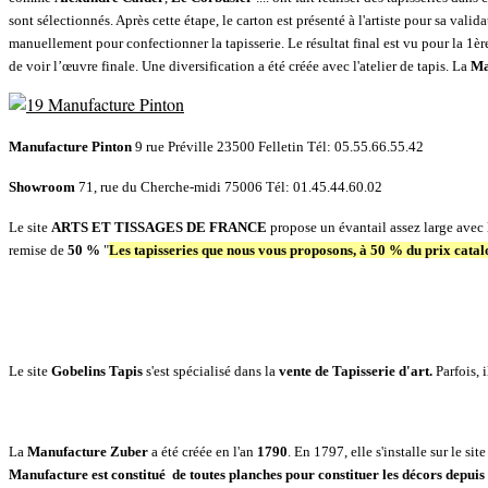
sont sélectionnés. Après cette étape, le carton est présenté à l'artiste pour sa valida
manuellement pour confectionner la tapisserie. Le résultat final est vu pour la 1ère
de voir l’œuvre finale. Une diversification a été créée avec l'atelier de tapis. La
Ma
Manufacture Pinton
9 rue Préville 23500 Felletin Tél: 05.55.66.55.42
Showroom
71, rue du Cherche-midi 75006 Tél: 01.45.44.60.02
Le site
ARTS ET TISSAGES DE FRANCE
propose un évantail assez large avec l
remise de
50 %
"
Les tapisseries que nous vous proposons, à
50 % du prix catal
Le site
Gobelins Tapis
s'est spécialisé dans la
vente de Tapisserie d'art.
Parfois, 
La
Manufacture Zuber
a été créée en l'an
1790
. En 1797, elle s'installe sur le 
Manufacture est constitué de toutes planches pour constituer les décors
depuis