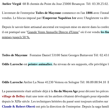
Atelier Virgül
68 B chemin du Point du Jour 25000 Besançon Tél: 03.39.25.02
L'aventure de l'entreprise
Toiles de Mayenne
commence en l'an
1806
avec l'insta
vendus. Le blocus imposé par l'
Empereur Napoléon 1er
avec l'Angleterre va dé
Depuis le savoir-faire artisanal ancestral est toujours mise en œuvre dans la confect
il est pratiqué une "
Grande Vente Annuelle Directe d'Usine
" où il est vendu
les fi
remises jusqu'à 50 %.
Toiles de Mayenne
Fontaine Daniel 53100 Saint Georges Buttavent Tél: 02.43.
Odile Laresche
est
peintre animalier.
Au niveau de ses supports, elle privilégie l
Odile Laresche
Atelier La Noue 41230 Vernou en Sologne Tél: 06.89.88.94.10 
La passementerie était utilisée déjà à la
fin du Moyen Age
pour décorer les pièces
village de Belloy
était une terre où les ateliers s'étaient développés pour répondre
depuis le XIXe siècle. Les techniques héritées du passé sont toujours utilisées su
Claude & Robert Oberti
ont pris la direction de l'entreprise. Depuis la saga fam