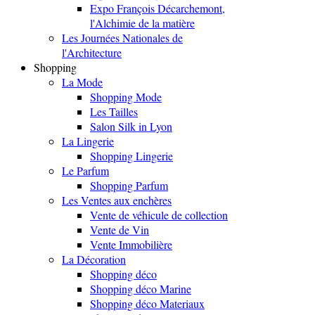
Expo François Décarchemont,
l'Alchimie de la matière
Les Journées Nationales de
l'Architecture
Shopping
La Mode
Shopping Mode
Les Tailles
Salon Silk in Lyon
La Lingerie
Shopping Lingerie
Le Parfum
Shopping Parfum
Les Ventes aux enchères
Vente de véhicule de collection
Vente de Vin
Vente Immobilière
La Décoration
Shopping déco
Shopping déco Marine
Shopping déco Materiaux