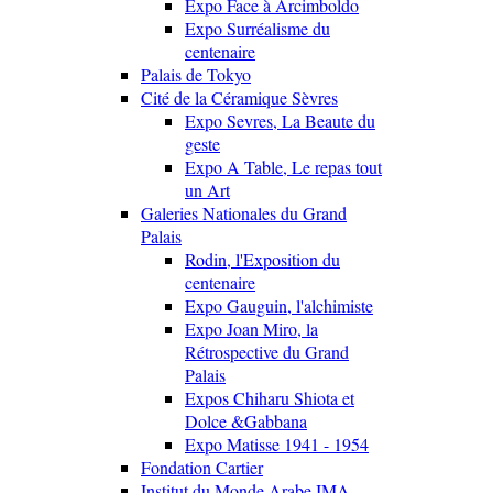
Expo Face à Arcimboldo
Expo Surréalisme du
centenaire
Palais de Tokyo
Cité de la Céramique Sèvres
Expo Sevres, La Beaute du
geste
Expo A Table, Le repas tout
un Art
Galeries Nationales du Grand
Palais
Rodin, l'Exposition du
centenaire
Expo Gauguin, l'alchimiste
Expo Joan Miro, la
Rétrospective du Grand
Palais
Expos Chiharu Shiota et
Dolce &Gabbana
Expo Matisse 1941 - 1954
Fondation Cartier
Institut du Monde Arabe IMA