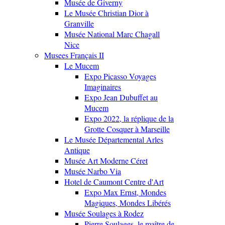
Musée de Giverny
Le Musée Christian Dior à
Granville
Musée National Marc Chagall
Nice
Musees Français II
Le Mucem
Expo Picasso Voyages
Imaginaires
Expo Jean Dubuffet au
Mucem
Expo 2022, la réplique de la
Grotte Cosquer à Marseille
Le Musée Départemental Arles
Antique
Musée Art Moderne Céret
Musée Narbo Via
Hotel de Caumont Centre d'Art
Expo Max Ernst, Mondes
Magiques, Mondes Libérés
Musée Soulages à Rodez
Pierre Soulages, le maître de