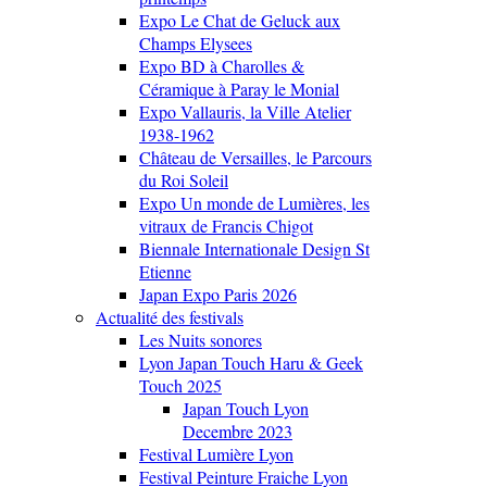
Expo Le Chat de Geluck aux
Champs Elysees
Expo BD à Charolles &
Céramique à Paray le Monial
Expo Vallauris, la Ville Atelier
1938-1962
Château de Versailles, le Parcours
du Roi Soleil
Expo Un monde de Lumières, les
vitraux de Francis Chigot
Biennale Internationale Design St
Etienne
Japan Expo Paris 2026
Actualité des festivals
Les Nuits sonores
Lyon Japan Touch Haru & Geek
Touch 2025
Japan Touch Lyon
Decembre 2023
Festival Lumière Lyon
Festival Peinture Fraiche Lyon