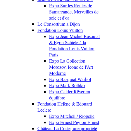
Expo Sur les Routes de
Samarcande, Merveilles de
soie et d'or
Le Consortium à Dijon
Fondation Louis Vuitton
Expo Jean Michel Basquiat
& Egon Schiele à la
Fondation Louis Vuitton
Paris
Expo La Collection
Morozov, Icone de l'Art
Moderne
Expo Basquiat Warhol
Expo Mark Rothko
Expo Calder Rêver en
équilibre
Fondation Helène & Edouard
Leclerc
Expo Mitchell / Riopelle
Expo Ernest Pignon Ernest
Château La Coste, une propriété