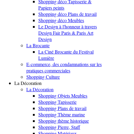
Shopping déco Tapisserie &
Papiers peints
Shopping déco Plans de travail
Shopping déco Meubles
Le Design à l'honneur à travers
Design Fair Paris & Paris Art
Design
La Brocante
La Ciné Brocante du Festival
Lumière
E-commerce, des condamnations sur les
pratiques commerciales
Shopping Culture
La Décoration
La Décoration
Shopping Objets Meubles
Shopping Tapisserie
Shopping Plans de travail
Shopping Thème marine
Shopping thème historique
Shopping Pierre, Staff
Shopping Matériaux