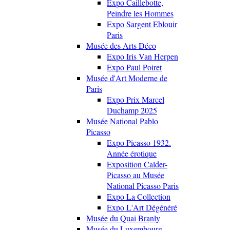
Expo Caillebotte,
Peindre les Hommes
Expo Sargent Eblouir
Paris
Musée des Arts Déco
Expo Iris Van Herpen
Expo Paul Poiret
Musée d'Art Moderne de
Paris
Expo Prix Marcel
Duchamp 2025
Musée National Pablo
Picasso
Expo Picasso 1932.
Année érotique
Exposition Calder-
Picasso au Musée
National Picasso Paris
Expo La Collection
Expo L'Art Dégénéré
Musée du Quai Branly
Musée du Luxembourg