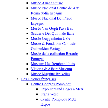
Musée Ariana Suisse
Muséo Nacional Centro de Arte
Reina Sofia Espagne
Muséo Nacional Del Prado
Espagne
Musée Van Gogh Pays Bas
Scuderie Del Quirinale Italie
Musée Guggenheim USA
Musee & Fondation Calouste
Gulbenkian Portugal
Musée de la collection Berardo
Portugal
Museum Het Rembrandthuis
Victoria & Albert Museum
Musée Magritte Bruxelles
Les Galeries françaises
Centre Georges Pompidou
Expo Fernand Léger à Metz
Franz West
Centre Pompidou Metz
Expos