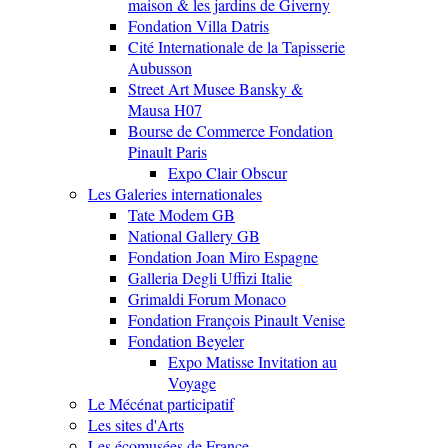
maison & les jardins de Giverny
Fondation Villa Datris
Cité Internationale de la Tapisserie
Aubusson
Street Art Musee Bansky &
Mausa H07
Bourse de Commerce Fondation
Pinault Paris
Expo Clair Obscur
Les Galeries internationales
Tate Modem GB
National Gallery GB
Fondation Joan Miro Espagne
Galleria Degli Uffizi Italie
Grimaldi Forum Monaco
Fondation François Pinault Venise
Fondation Beyeler
Expo Matisse Invitation au
Voyage
Le Mécénat participatif
Les sites d'Arts
Les écomusées de France