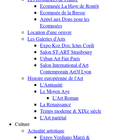
Ecomusée La Haye de Routôt
Ecomusée de la Bresse
Appel aux Dons pour les
Ecomusées
Location d'une oeuvre
Les Galeries d'Arts
Expo Koz Dos: Ictus Cordi
Salon ST-ART Strasbourg
Urban Art Fair Paris
Salon International d'Art
Contemporain Art3f Lyon
Histoire européenne de l'Art
L'Antiquité
Le Moyen Age
L'Art Roman
La Renaissance
Temps moderne & XIXe siècle
L'Art pariétal
Culture
Actualité artistique
Expos Verdiano Marzi &