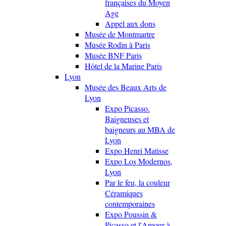
françaises du Moyen
Age
Appel aux dons
Musée de Montmartre
Musée Rodin à Paris
Musée BNF Paris
Hôtel de la Marine Paris
Lyon
Musée des Beaux Arts de
Lyon
Expo Picasso.
Baigneuses et
baigneurs au MBA de
Lyon
Expo Henri Matisse
Expo Los Modernos,
Lyon
Par le feu, la couleur
Céramiques
contemporaines
Expo Poussin &
Picasso et l'Amour à