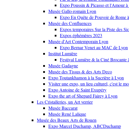
Expo Poussin & Picasso et l'Amour à
Musée Gallo-romain Lyon
Expo En Quête de Pouvoir de Rome
Musée des Confluences
Expos temporaires Sur la Piste des Si
Expos éphémères 2023
Musée d'Art Contemporain Lyon
Expo Bernar Venet au MAC de Lyon
Institut Lumière
Festival Lumière & la Ciné Brocante 
Musée Gadagne
Musée des Tissus & des Arts Deco
Expo Toutankhamon à la Sucrière à Lyon
Visiter une expo, un lieu culturel, c'est le m
Expo Antoine de Saint Exupéry
Expo the art of Shepard Fairey à Lyon
Les Cristalleries, un Art verrier
Musée Baccarat
Musée René Lalique
Musée des Beaux Arts de Rouen
Expo Marcel Duchamp, ABCDuchamp