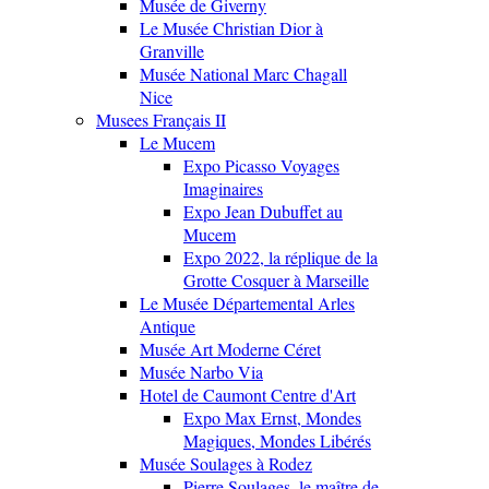
Musée de Giverny
Le Musée Christian Dior à
Granville
Musée National Marc Chagall
Nice
Musees Français II
Le Mucem
Expo Picasso Voyages
Imaginaires
Expo Jean Dubuffet au
Mucem
Expo 2022, la réplique de la
Grotte Cosquer à Marseille
Le Musée Départemental Arles
Antique
Musée Art Moderne Céret
Musée Narbo Via
Hotel de Caumont Centre d'Art
Expo Max Ernst, Mondes
Magiques, Mondes Libérés
Musée Soulages à Rodez
Pierre Soulages, le maître de