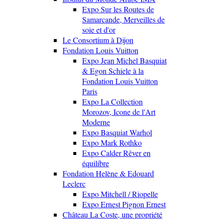
Expo Sur les Routes de
Samarcande, Merveilles de
soie et d'or
Le Consortium à Dijon
Fondation Louis Vuitton
Expo Jean Michel Basquiat
& Egon Schiele à la
Fondation Louis Vuitton
Paris
Expo La Collection
Morozov, Icone de l'Art
Moderne
Expo Basquiat Warhol
Expo Mark Rothko
Expo Calder Rêver en
équilibre
Fondation Helène & Edouard
Leclerc
Expo Mitchell / Riopelle
Expo Ernest Pignon Ernest
Château La Coste, une propriété