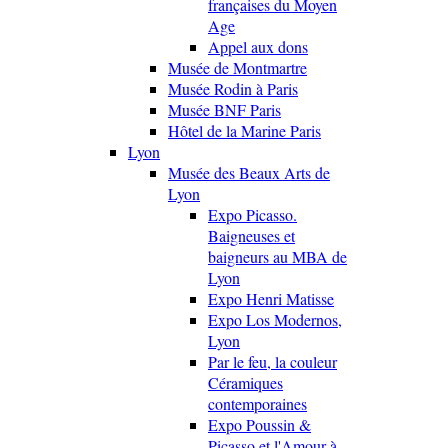
françaises du Moyen
Age
Appel aux dons
Musée de Montmartre
Musée Rodin à Paris
Musée BNF Paris
Hôtel de la Marine Paris
Lyon
Musée des Beaux Arts de
Lyon
Expo Picasso.
Baigneuses et
baigneurs au MBA de
Lyon
Expo Henri Matisse
Expo Los Modernos,
Lyon
Par le feu, la couleur
Céramiques
contemporaines
Expo Poussin &
Picasso et l'Amour à