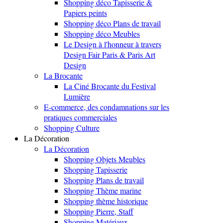
Shopping déco Tapisserie &
Papiers peints
Shopping déco Plans de travail
Shopping déco Meubles
Le Design à l'honneur à travers
Design Fair Paris & Paris Art
Design
La Brocante
La Ciné Brocante du Festival
Lumière
E-commerce, des condamnations sur les
pratiques commerciales
Shopping Culture
La Décoration
La Décoration
Shopping Objets Meubles
Shopping Tapisserie
Shopping Plans de travail
Shopping Thème marine
Shopping thème historique
Shopping Pierre, Staff
Shopping Matériaux