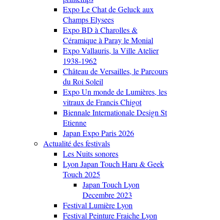
Expo Le Chat de Geluck aux
Champs Elysees
Expo BD à Charolles &
Céramique à Paray le Monial
Expo Vallauris, la Ville Atelier
1938-1962
Château de Versailles, le Parcours
du Roi Soleil
Expo Un monde de Lumières, les
vitraux de Francis Chigot
Biennale Internationale Design St
Etienne
Japan Expo Paris 2026
Actualité des festivals
Les Nuits sonores
Lyon Japan Touch Haru & Geek
Touch 2025
Japan Touch Lyon
Decembre 2023
Festival Lumière Lyon
Festival Peinture Fraiche Lyon