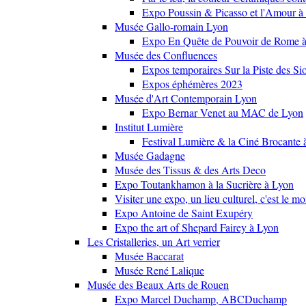
Expo Poussin & Picasso et l'Amour à
Musée Gallo-romain Lyon
Expo En Quête de Pouvoir de Rome
Musée des Confluences
Expos temporaires Sur la Piste des Si
Expos éphémères 2023
Musée d'Art Contemporain Lyon
Expo Bernar Venet au MAC de Lyon
Institut Lumière
Festival Lumière & la Ciné Brocante 
Musée Gadagne
Musée des Tissus & des Arts Deco
Expo Toutankhamon à la Sucrière à Lyon
Visiter une expo, un lieu culturel, c'est le m
Expo Antoine de Saint Exupéry
Expo the art of Shepard Fairey à Lyon
Les Cristalleries, un Art verrier
Musée Baccarat
Musée René Lalique
Musée des Beaux Arts de Rouen
Expo Marcel Duchamp, ABCDuchamp