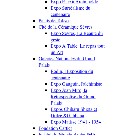
Expo Face à Arcimboldo
Expo Surréalisme du
centenaire
Palais de Tokyo
Cité de la Céramique Sèvres
Expo Sevres, La Beaute du
geste
Expo A Table, Le repas tout
un Art
Galeries Nationales du Grand
Palais
Rodin, l'Exposition du
centenaire
Expo Gauguin, l'alchimiste
Expo Joan Miro, la
Rétrospective du Grand
Palais
Expos Chiharu Shiota et
Dolce &Gabbana
Expo Matisse 1941 - 1954
Fondation Cartier
Institut du Monde Arabe IMA