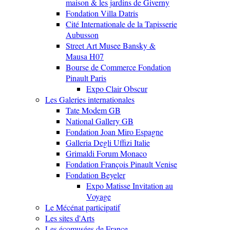
maison & les jardins de Giverny
Fondation Villa Datris
Cité Internationale de la Tapisserie
Aubusson
Street Art Musee Bansky &
Mausa H07
Bourse de Commerce Fondation
Pinault Paris
Expo Clair Obscur
Les Galeries internationales
Tate Modem GB
National Gallery GB
Fondation Joan Miro Espagne
Galleria Degli Uffizi Italie
Grimaldi Forum Monaco
Fondation François Pinault Venise
Fondation Beyeler
Expo Matisse Invitation au
Voyage
Le Mécénat participatif
Les sites d'Arts
Les écomusées de France