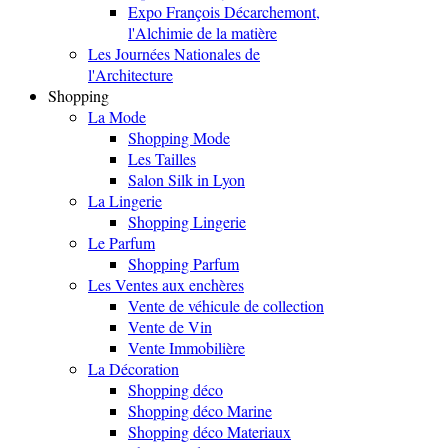
Expo François Décarchemont,
l'Alchimie de la matière
Les Journées Nationales de
l'Architecture
Shopping
La Mode
Shopping Mode
Les Tailles
Salon Silk in Lyon
La Lingerie
Shopping Lingerie
Le Parfum
Shopping Parfum
Les Ventes aux enchères
Vente de véhicule de collection
Vente de Vin
Vente Immobilière
La Décoration
Shopping déco
Shopping déco Marine
Shopping déco Materiaux