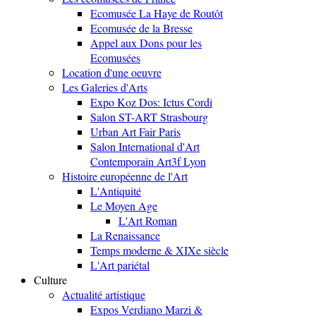
Ecomusée La Haye de Routôt
Ecomusée de la Bresse
Appel aux Dons pour les
Ecomusées
Location d'une oeuvre
Les Galeries d'Arts
Expo Koz Dos: Ictus Cordi
Salon ST-ART Strasbourg
Urban Art Fair Paris
Salon International d'Art
Contemporain Art3f Lyon
Histoire européenne de l'Art
L'Antiquité
Le Moyen Age
L'Art Roman
La Renaissance
Temps moderne & XIXe siècle
L'Art pariétal
Culture
Actualité artistique
Expos Verdiano Marzi &