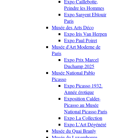
Expo Caillebotte,
Peindre les Hommes
Expo Sargent Eblouir
Paris
Musée des Arts Déco
Expo Iris Van Herpen
Expo Paul Poiret
Musée d'Art Moderne de
Paris
Expo Prix Marcel
Duchamp 2025
Musée National Pablo
Picasso
Expo Picasso 1932.
Année érotique
Exposition Calder-
Picasso au Musée
National Picasso Paris
Expo La Collection
Expo L'Art Dégénéré
Musée du Quai Branly
Musée du Luxembourg