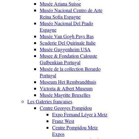
Musée Ariana Suisse
Muséo Nacional Centro de Arte
Reina Sofia Espagne
Muséo Nacional Del Prado
Espagne
Musée Van Gogh Pays Bas
Scuderie Del Quirinale Italie
Musée Guggenheim USA
Musee & Fondation Calouste
Gulbenkian Portugal
Musée de la collection Berardo
Portugal
Museum Het Rembrandthuis
Victoria & Albert Museum
Musée Magritte Bruxelles
Les Galeries françaises
Centre Georges Pompidou
Expo Fernand Léger à Metz
Franz West
Centre Pompidou Metz
Expos