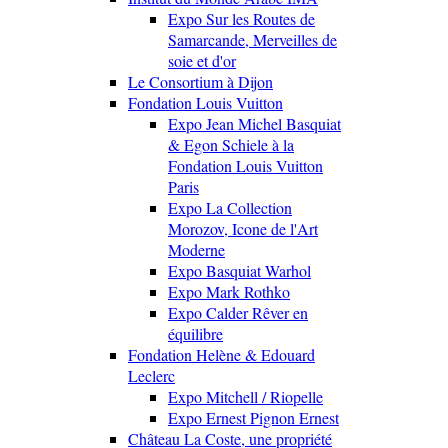
Expo Sur les Routes de
Samarcande, Merveilles de
soie et d'or
Le Consortium à Dijon
Fondation Louis Vuitton
Expo Jean Michel Basquiat
& Egon Schiele à la
Fondation Louis Vuitton
Paris
Expo La Collection
Morozov, Icone de l'Art
Moderne
Expo Basquiat Warhol
Expo Mark Rothko
Expo Calder Rêver en
équilibre
Fondation Helène & Edouard
Leclerc
Expo Mitchell / Riopelle
Expo Ernest Pignon Ernest
Château La Coste, une propriété