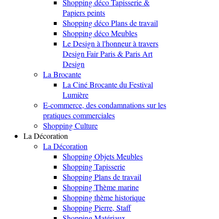
Shopping déco Tapisserie &
Papiers peints
Shopping déco Plans de travail
Shopping déco Meubles
Le Design à l'honneur à travers
Design Fair Paris & Paris Art
Design
La Brocante
La Ciné Brocante du Festival
Lumière
E-commerce, des condamnations sur les
pratiques commerciales
Shopping Culture
La Décoration
La Décoration
Shopping Objets Meubles
Shopping Tapisserie
Shopping Plans de travail
Shopping Thème marine
Shopping thème historique
Shopping Pierre, Staff
Shopping Matériaux