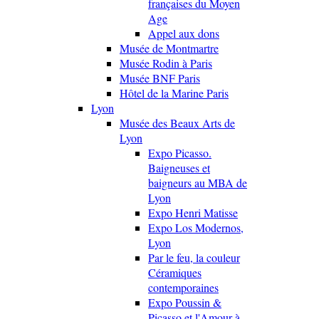
françaises du Moyen
Age
Appel aux dons
Musée de Montmartre
Musée Rodin à Paris
Musée BNF Paris
Hôtel de la Marine Paris
Lyon
Musée des Beaux Arts de
Lyon
Expo Picasso.
Baigneuses et
baigneurs au MBA de
Lyon
Expo Henri Matisse
Expo Los Modernos,
Lyon
Par le feu, la couleur
Céramiques
contemporaines
Expo Poussin &
Picasso et l'Amour à