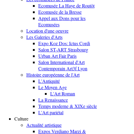
Ecomusée La Haye de Routôt
Ecomusée de la Bresse
Appel aux Dons pour les
Ecomusées
Location d'une oeuvre
Les Galeries d'Arts
Expo Koz Dos: Ictus Cordi
Salon ST-ART Strasbourg
Urban Art Fair Paris
Salon International d'Art
Contemporain Art3f Lyon
Histoire européenne de l'Art
L'Antiquité
Le Moyen Age
L'Art Roman
La Renaissance
Temps moderne & XIXe siècle
L'Art pariétal
Culture
Actualité artistique
Expos Verdiano Marzi &