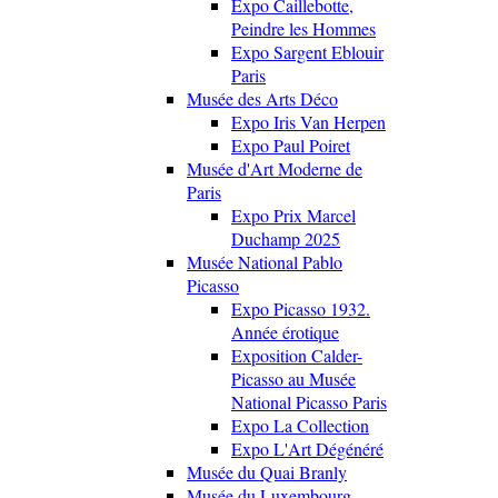
Expo Caillebotte,
Peindre les Hommes
Expo Sargent Eblouir
Paris
Musée des Arts Déco
Expo Iris Van Herpen
Expo Paul Poiret
Musée d'Art Moderne de
Paris
Expo Prix Marcel
Duchamp 2025
Musée National Pablo
Picasso
Expo Picasso 1932.
Année érotique
Exposition Calder-
Picasso au Musée
National Picasso Paris
Expo La Collection
Expo L'Art Dégénéré
Musée du Quai Branly
Musée du Luxembourg