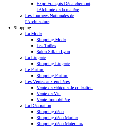
Expo François Décarchemont,
l'Alchimie de la matière
Les Journées Nationales de
l'Architecture
Shopping
La Mode
Shopping Mode
Les Tailles
Salon Silk in Lyon
La Lingerie
Shopping Lingerie
Le Parfum
Shopping Parfum
Les Ventes aux enchères
Vente de véhicule de collection
Vente de Vin
Vente Immobilière
La Décoration
Shopping déco
Shopping déco Marine
Shopping déco Materiaux