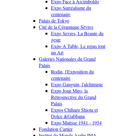
Expo Face à Arcimboldo
Expo Surréalisme du
centenaire
Palais de Tokyo
Cité de la Céramique Sèvres
Expo Sevres, La Beaute du
geste
Expo A Table, Le repas tout
un Art
Galeries Nationales du Grand
Palais
Rodin, l'Exposition du
centenaire
Expo Gauguin, l'alchimiste
Expo Joan Miro, la
Rétrospective du Grand
Palais
Expos Chiharu Shiota et
Dolce &Gabbana
Expo Matisse 1941 - 1954
Fondation Cartier
Institut du Monde Arabe IMA