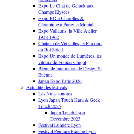
Expo Le Chat de Geluck aux
Champs Elysees
Expo BD à Charolles &
Céramique à Paray le Monial
Expo Vallauris, la Ville Atelier
1938-1962
Château de Versailles, le Parcours
du Roi Soleil
Expo Un monde de Lumières, les
vitraux de Francis Chigot
Biennale Internationale Design St
Etienne
Japan Expo Paris 2026
Actualité des festivals
Les Nuits sonores
Lyon Japan Touch Haru & Geek
Touch 2025
Japan Touch Lyon
Decembre 2023
Festival Lumière Lyon
Festival Peinture Fraiche Lyon