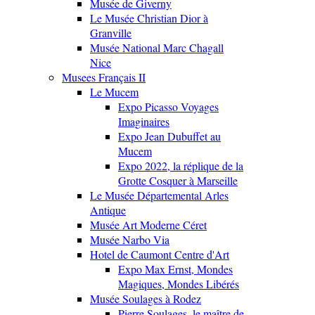
Musée de Giverny
Le Musée Christian Dior à
Granville
Musée National Marc Chagall
Nice
Musees Français II
Le Mucem
Expo Picasso Voyages
Imaginaires
Expo Jean Dubuffet au
Mucem
Expo 2022, la réplique de la
Grotte Cosquer à Marseille
Le Musée Départemental Arles
Antique
Musée Art Moderne Céret
Musée Narbo Via
Hotel de Caumont Centre d'Art
Expo Max Ernst, Mondes
Magiques, Mondes Libérés
Musée Soulages à Rodez
Pierre Soulages, le maître de