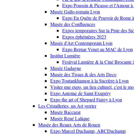
Expo Poussin & Picasso et l'Amour à
Musée Gallo-romain Lyon
Expo En Quête de Pouvoir de Rome
Musée des Confluences
Expos temporaires Sur la Piste des Si
Expos éphémères 2023
Musée d'Art Contemporain Lyon
Expo Bernar Venet au MAC de Lyon
Institut Lumière
Festival Lumière & la Ciné Brocante 
Musée Gadagne
Musée des Tissus & des Arts Deco
Expo Toutankhamon à la Sucrière à Lyon
Visiter une expo, un lieu culturel, c'est le m
Expo Antoine de Saint Exupéry
Expo the art of Shepard Fairey à Lyon
Les Cristalleries, un Art verrier
Musée Baccarat
Musée René Lalique
Musée des Beaux Arts de Rouen
Expo Marcel Duchamp, ABCDuchamp