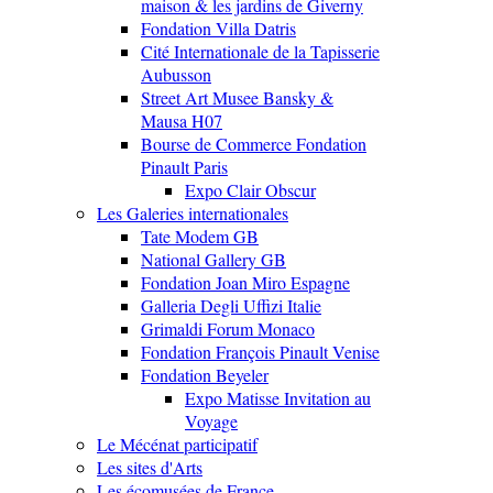
maison & les jardins de Giverny
Fondation Villa Datris
Cité Internationale de la Tapisserie
Aubusson
Street Art Musee Bansky &
Mausa H07
Bourse de Commerce Fondation
Pinault Paris
Expo Clair Obscur
Les Galeries internationales
Tate Modem GB
National Gallery GB
Fondation Joan Miro Espagne
Galleria Degli Uffizi Italie
Grimaldi Forum Monaco
Fondation François Pinault Venise
Fondation Beyeler
Expo Matisse Invitation au
Voyage
Le Mécénat participatif
Les sites d'Arts
Les écomusées de France