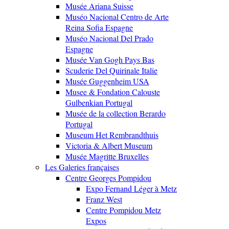
Musée Ariana Suisse
Muséo Nacional Centro de Arte
Reina Sofia Espagne
Muséo Nacional Del Prado
Espagne
Musée Van Gogh Pays Bas
Scuderie Del Quirinale Italie
Musée Guggenheim USA
Musee & Fondation Calouste
Gulbenkian Portugal
Musée de la collection Berardo
Portugal
Museum Het Rembrandthuis
Victoria & Albert Museum
Musée Magritte Bruxelles
Les Galeries françaises
Centre Georges Pompidou
Expo Fernand Léger à Metz
Franz West
Centre Pompidou Metz
Expos