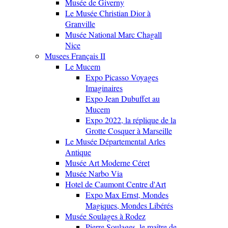
Musée de Giverny
Le Musée Christian Dior à
Granville
Musée National Marc Chagall
Nice
Musees Français II
Le Mucem
Expo Picasso Voyages
Imaginaires
Expo Jean Dubuffet au
Mucem
Expo 2022, la réplique de la
Grotte Cosquer à Marseille
Le Musée Départemental Arles
Antique
Musée Art Moderne Céret
Musée Narbo Via
Hotel de Caumont Centre d'Art
Expo Max Ernst, Mondes
Magiques, Mondes Libérés
Musée Soulages à Rodez
Pierre Soulages, le maître de