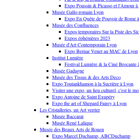
Expo Poussin & Picasso et l'Amour à
Musée Gallo-romain Lyon
Expo En Quête de Pouvoir de Rome
Musée des Confluences
Expos temporaires Sur la Piste des Si
Expos éphémères 2023
Musée d'Art Contemporain Lyon
Expo Bernar Venet au MAC de Lyon
Institut Lumière
Festival Lumière & la Ciné Brocante 
Musée Gadagne
Musée des Tissus & des Arts Deco
Expo Toutankhamon à la Sucrière à Lyon
Visiter une expo, un lieu culturel, c'est le m
Expo Antoine de Saint Exupéry
Expo the art of Shepard Fairey à Lyon
Les Cristalleries, un Art verrier
Musée Baccarat
Musée René Lalique
Musée des Beaux Arts de Rouen
Expo Marcel Duchamp, ABCDuchamp