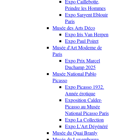
Expo Caillebotte,
Peindre les Hommes
Expo Sargent Eblouir
Paris
Musée des Arts Déco
Expo Iris Van Herpen
Expo Paul Poiret
Musée d'Art Moderne de
Paris
Expo Prix Marcel
Duchamp 2025
Musée National Pablo
Picasso
Expo Picasso 1932.
Année érotique
Exposition Calder-
Picasso au Musée
National Picasso Paris
Expo La Collection
Expo L'Art Dégénéré
Musée du Quai Branly
Musée du Luxembourg