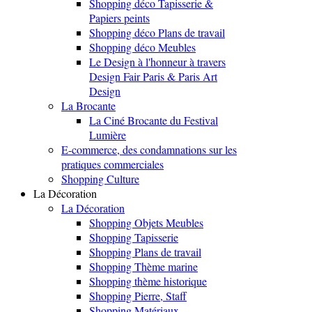
Shopping déco Tapisserie &
Papiers peints
Shopping déco Plans de travail
Shopping déco Meubles
Le Design à l'honneur à travers
Design Fair Paris & Paris Art
Design
La Brocante
La Ciné Brocante du Festival
Lumière
E-commerce, des condamnations sur les
pratiques commerciales
Shopping Culture
La Décoration
La Décoration
Shopping Objets Meubles
Shopping Tapisserie
Shopping Plans de travail
Shopping Thème marine
Shopping thème historique
Shopping Pierre, Staff
Shopping Matériaux