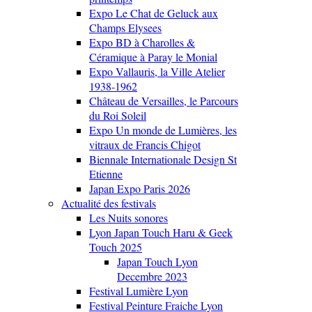
Expo Le Chat de Geluck aux
Champs Elysees
Expo BD à Charolles &
Céramique à Paray le Monial
Expo Vallauris, la Ville Atelier
1938-1962
Château de Versailles, le Parcours
du Roi Soleil
Expo Un monde de Lumières, les
vitraux de Francis Chigot
Biennale Internationale Design St
Etienne
Japan Expo Paris 2026
Actualité des festivals
Les Nuits sonores
Lyon Japan Touch Haru & Geek
Touch 2025
Japan Touch Lyon
Decembre 2023
Festival Lumière Lyon
Festival Peinture Fraiche Lyon