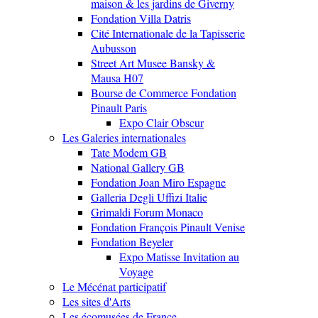
maison & les jardins de Giverny
Fondation Villa Datris
Cité Internationale de la Tapisserie
Aubusson
Street Art Musee Bansky &
Mausa H07
Bourse de Commerce Fondation
Pinault Paris
Expo Clair Obscur
Les Galeries internationales
Tate Modem GB
National Gallery GB
Fondation Joan Miro Espagne
Galleria Degli Uffizi Italie
Grimaldi Forum Monaco
Fondation François Pinault Venise
Fondation Beyeler
Expo Matisse Invitation au
Voyage
Le Mécénat participatif
Les sites d'Arts
Les écomusées de France