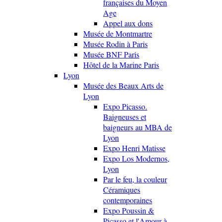
françaises du Moyen
Age
Appel aux dons
Musée de Montmartre
Musée Rodin à Paris
Musée BNF Paris
Hôtel de la Marine Paris
Lyon
Musée des Beaux Arts de
Lyon
Expo Picasso.
Baigneuses et
baigneurs au MBA de
Lyon
Expo Henri Matisse
Expo Los Modernos,
Lyon
Par le feu, la couleur
Céramiques
contemporaines
Expo Poussin &
Picasso et l'Amour à