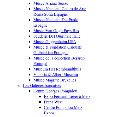
Musée Ariana Suisse
Muséo Nacional Centro de Arte
Reina Sofia Espagne
Muséo Nacional Del Prado
Espagne
Musée Van Gogh Pays Bas
Scuderie Del Quirinale Italie
Musée Guggenheim USA
Musee & Fondation Calouste
Gulbenkian Portugal
Musée de la collection Berardo
Portugal
Museum Het Rembrandthuis
Victoria & Albert Museum
Musée Magritte Bruxelles
Les Galeries françaises
Centre Georges Pompidou
Expo Fernand Léger à Metz
Franz West
Centre Pompidou Metz
Expos