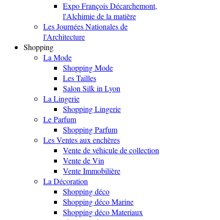
Expo François Décarchemont,
l'Alchimie de la matière
Les Journées Nationales de
l'Architecture
Shopping
La Mode
Shopping Mode
Les Tailles
Salon Silk in Lyon
La Lingerie
Shopping Lingerie
Le Parfum
Shopping Parfum
Les Ventes aux enchères
Vente de véhicule de collection
Vente de Vin
Vente Immobilière
La Décoration
Shopping déco
Shopping déco Marine
Shopping déco Materiaux