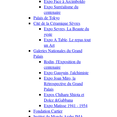
Expo Face à Arcimboldo
Expo Surréalisme du
centenaire
Palais de Tokyo
Cité de la Céramique Sèvres
Expo Sevres, La Beaute du
geste
Expo A Table, Le repas tout
un Art
Galeries Nationales du Grand
Palais
Rodin, l'Exposition du
centenaire
Expo Gauguin, l'alchimiste
Expo Joan Miro, la
Rétrospective du Grand
Palais
Expos Chiharu Shiota et
Dolce &Gabbana
Expo Matisse 1941 - 1954
Fondation Cartier
Institut du Monde Arabe IMA