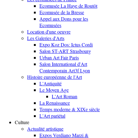
Ecomusée La Haye de Routôt
Ecomusée de la Bresse
Appel aux Dons pour les
Ecomusées
Location d'une oeuvre
Les Galeries d'Arts
Expo Koz Dos: Ictus Cordi
Salon ST-ART Strasbourg
Urban Art Fair Paris
Salon International d'Art
Contemporain Art3f Lyon
Histoire européenne de l'Art
L'Antiquité
Le Moyen Age
L'Art Roman
La Renaissance
Temps moderne & XIXe siècle
L'Art pariétal
Culture
Actualité artistique
Expos Verdiano Marzi &