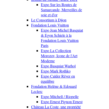
Expo Sur les Routes de
Samarcande, Merveilles de
soie et d'or
Le Consortium à Dijon
Fondation Louis Vuitton
Expo Jean Michel Basquiat
& Egon Schiele à la
Fondation Louis Vuitton
Paris
Expo La Collection
Morozov, Icone de l'Art
Moderne
Expo Basquiat Warhol
Expo Mark Rothko
Expo Calder Rêver en
équilibre
Fondation Helène & Edouard
Leclerc
Expo Mitchell / Riopelle
Expo Ernest Pignon Ernest
Château La Coste, une propriété