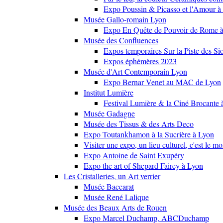
Expo Poussin & Picasso et l'Amour à
Musée Gallo-romain Lyon
Expo En Quête de Pouvoir de Rome
Musée des Confluences
Expos temporaires Sur la Piste des Si
Expos éphémères 2023
Musée d'Art Contemporain Lyon
Expo Bernar Venet au MAC de Lyon
Institut Lumière
Festival Lumière & la Ciné Brocante 
Musée Gadagne
Musée des Tissus & des Arts Deco
Expo Toutankhamon à la Sucrière à Lyon
Visiter une expo, un lieu culturel, c'est le m
Expo Antoine de Saint Exupéry
Expo the art of Shepard Fairey à Lyon
Les Cristalleries, un Art verrier
Musée Baccarat
Musée René Lalique
Musée des Beaux Arts de Rouen
Expo Marcel Duchamp, ABCDuchamp