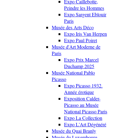
Expo Caillebotte,
Peindre les Hommes
Expo Sargent Eblouir
Paris
Musée des Arts Déco
Expo Iris Van Herpen
Expo Paul Poiret
Musée d'Art Moderne de
Paris
Expo Prix Marcel
Duchamp 2025
Musée National Pablo
Picasso
Expo Picasso 1932.
Année érotique
Exposition Calder-
Picasso au Musée
National Picasso Paris
Expo La Collection
Expo L'Art Dégénéré
Musée du Quai Branly
Musée du Luxembourg