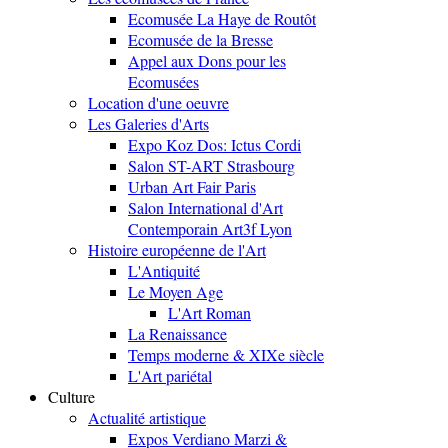
Ecomusée La Haye de Routôt
Ecomusée de la Bresse
Appel aux Dons pour les
Ecomusées
Location d'une oeuvre
Les Galeries d'Arts
Expo Koz Dos: Ictus Cordi
Salon ST-ART Strasbourg
Urban Art Fair Paris
Salon International d'Art
Contemporain Art3f Lyon
Histoire européenne de l'Art
L'Antiquité
Le Moyen Age
L'Art Roman
La Renaissance
Temps moderne & XIXe siècle
L'Art pariétal
Culture
Actualité artistique
Expos Verdiano Marzi &