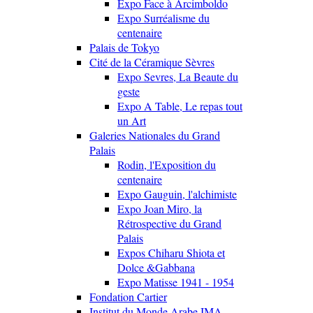
Expo Face à Arcimboldo
Expo Surréalisme du
centenaire
Palais de Tokyo
Cité de la Céramique Sèvres
Expo Sevres, La Beaute du
geste
Expo A Table, Le repas tout
un Art
Galeries Nationales du Grand
Palais
Rodin, l'Exposition du
centenaire
Expo Gauguin, l'alchimiste
Expo Joan Miro, la
Rétrospective du Grand
Palais
Expos Chiharu Shiota et
Dolce &Gabbana
Expo Matisse 1941 - 1954
Fondation Cartier
Institut du Monde Arabe IMA