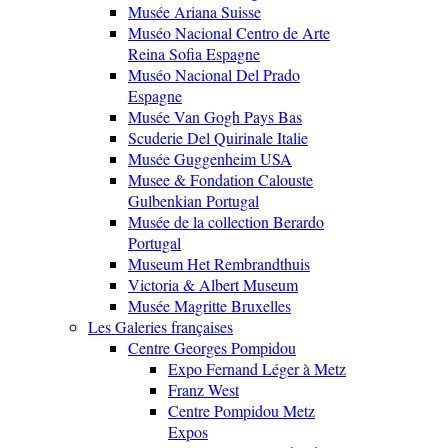
Musée Ariana Suisse
Muséo Nacional Centro de Arte
Reina Sofia Espagne
Muséo Nacional Del Prado
Espagne
Musée Van Gogh Pays Bas
Scuderie Del Quirinale Italie
Musée Guggenheim USA
Musee & Fondation Calouste
Gulbenkian Portugal
Musée de la collection Berardo
Portugal
Museum Het Rembrandthuis
Victoria & Albert Museum
Musée Magritte Bruxelles
Les Galeries françaises
Centre Georges Pompidou
Expo Fernand Léger à Metz
Franz West
Centre Pompidou Metz
Expos