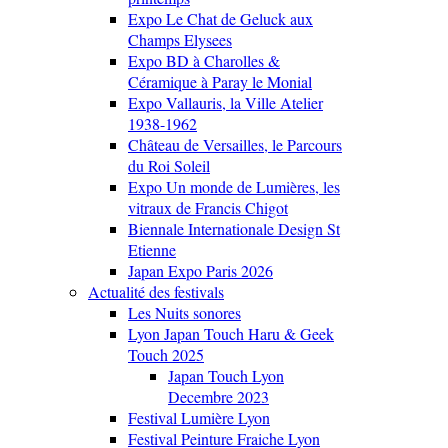
Expo Le Chat de Geluck aux
Champs Elysees
Expo BD à Charolles &
Céramique à Paray le Monial
Expo Vallauris, la Ville Atelier
1938-1962
Château de Versailles, le Parcours
du Roi Soleil
Expo Un monde de Lumières, les
vitraux de Francis Chigot
Biennale Internationale Design St
Etienne
Japan Expo Paris 2026
Actualité des festivals
Les Nuits sonores
Lyon Japan Touch Haru & Geek
Touch 2025
Japan Touch Lyon
Decembre 2023
Festival Lumière Lyon
Festival Peinture Fraiche Lyon