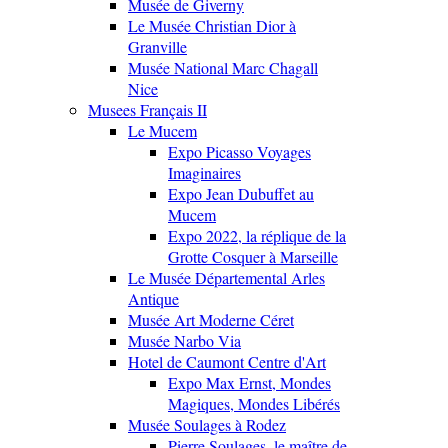
Musée de Giverny
Le Musée Christian Dior à
Granville
Musée National Marc Chagall
Nice
Musees Français II
Le Mucem
Expo Picasso Voyages
Imaginaires
Expo Jean Dubuffet au
Mucem
Expo 2022, la réplique de la
Grotte Cosquer à Marseille
Le Musée Départemental Arles
Antique
Musée Art Moderne Céret
Musée Narbo Via
Hotel de Caumont Centre d'Art
Expo Max Ernst, Mondes
Magiques, Mondes Libérés
Musée Soulages à Rodez
Pierre Soulages, le maître de