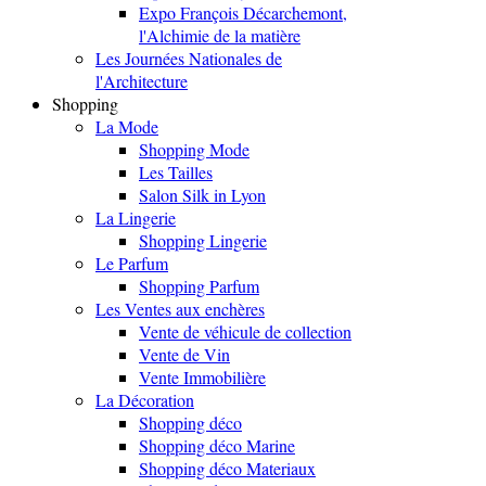
Expo François Décarchemont,
l'Alchimie de la matière
Les Journées Nationales de
l'Architecture
Shopping
La Mode
Shopping Mode
Les Tailles
Salon Silk in Lyon
La Lingerie
Shopping Lingerie
Le Parfum
Shopping Parfum
Les Ventes aux enchères
Vente de véhicule de collection
Vente de Vin
Vente Immobilière
La Décoration
Shopping déco
Shopping déco Marine
Shopping déco Materiaux