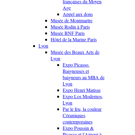
françaises du Moyen
Age
Appel aux dons
Musée de Montmartre
Musée Rodin à Paris
Musée BNF Paris
Hôtel de la Marine Paris
Lyon
Musée des Beaux Arts de
Lyon
Expo Picasso.
Baigneuses et
baigneurs au MBA de
Lyon
Expo Henri Matisse
Expo Los Modernos,
Lyon
Par le feu, la couleur
Céramiques
contemporaines
Expo Poussin &
Picasso et l'Amour à