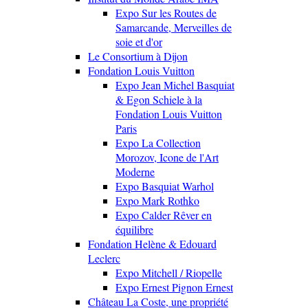
Expo Sur les Routes de
Samarcande, Merveilles de
soie et d'or
Le Consortium à Dijon
Fondation Louis Vuitton
Expo Jean Michel Basquiat
& Egon Schiele à la
Fondation Louis Vuitton
Paris
Expo La Collection
Morozov, Icone de l'Art
Moderne
Expo Basquiat Warhol
Expo Mark Rothko
Expo Calder Rêver en
équilibre
Fondation Helène & Edouard
Leclerc
Expo Mitchell / Riopelle
Expo Ernest Pignon Ernest
Château La Coste, une propriété