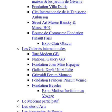
maison & les jardins de Giverny
Fondation Villa Datris
Cité Internationale de la Tapisserie
Aubusson
Street Art Musee Bansky &
Mausa H07
Bourse de Commerce Fondation
Pinault Paris
Expo Clair Obscur
Les Galeries internationales
Tate Modem GB
National Gallery GB
Fondation Joan Miro Espagne
Galleria Degli Uffizi Italie
Grimaldi Forum Monaco
Fondation François Pinault Venise
Fondation Beyeler
Expo Matisse Invitation au
Voyage
Le Mécénat participatif
Les sites d'Arts
Les écomusées de France