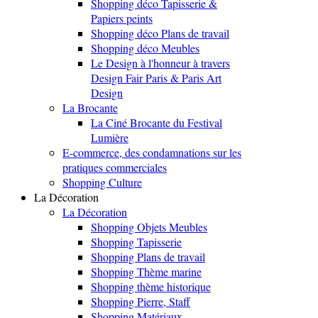
Shopping déco Tapisserie &
Papiers peints
Shopping déco Plans de travail
Shopping déco Meubles
Le Design à l'honneur à travers
Design Fair Paris & Paris Art
Design
La Brocante
La Ciné Brocante du Festival
Lumière
E-commerce, des condamnations sur les
pratiques commerciales
Shopping Culture
La Décoration
La Décoration
Shopping Objets Meubles
Shopping Tapisserie
Shopping Plans de travail
Shopping Thème marine
Shopping thème historique
Shopping Pierre, Staff
Shopping Matériaux