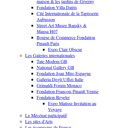
maison & les jardins de Giverny
Fondation Villa Datris
Cité Internationale de la Tapisserie
Aubusson
Street Art Musee Bansky &
Mausa H07
Bourse de Commerce Fondation
Pinault Paris
Expo Clair Obscur
Les Galeries internationales
Tate Modem GB
National Gallery GB
Fondation Joan Miro Espagne
Galleria Degli Uffizi Italie
Grimaldi Forum Monaco
Fondation François Pinault Venise
Fondation Beyeler
Expo Matisse Invitation au
Voyage
Le Mécénat participatif
Les sites d'Arts
Les écomusées de France