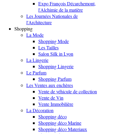
Expo François Décarchemont,
l'Alchimie de la matière
Les Journées Nationales de
l'Architecture
Shopping
La Mode
Shopping Mode
Les Tailles
Salon Silk in Lyon
La Lingerie
Shopping Lingerie
Le Parfum
Shopping Parfum
Les Ventes aux enchères
Vente de véhicule de collection
Vente de Vin
Vente Immobilière
La Décoration
Shopping déco
Shopping déco Marine
Shopping déco Materiaux