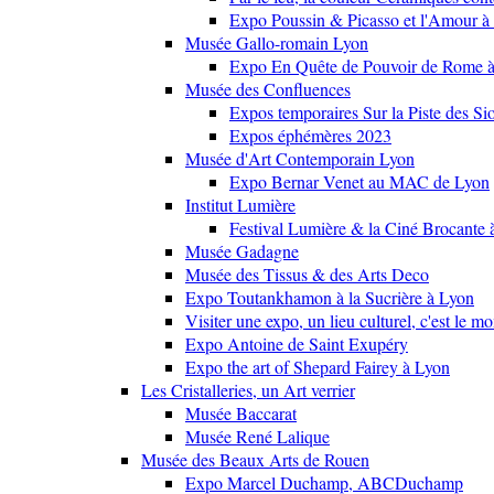
Expo Poussin & Picasso et l'Amour à
Musée Gallo-romain Lyon
Expo En Quête de Pouvoir de Rome
Musée des Confluences
Expos temporaires Sur la Piste des Si
Expos éphémères 2023
Musée d'Art Contemporain Lyon
Expo Bernar Venet au MAC de Lyon
Institut Lumière
Festival Lumière & la Ciné Brocante 
Musée Gadagne
Musée des Tissus & des Arts Deco
Expo Toutankhamon à la Sucrière à Lyon
Visiter une expo, un lieu culturel, c'est le m
Expo Antoine de Saint Exupéry
Expo the art of Shepard Fairey à Lyon
Les Cristalleries, un Art verrier
Musée Baccarat
Musée René Lalique
Musée des Beaux Arts de Rouen
Expo Marcel Duchamp, ABCDuchamp