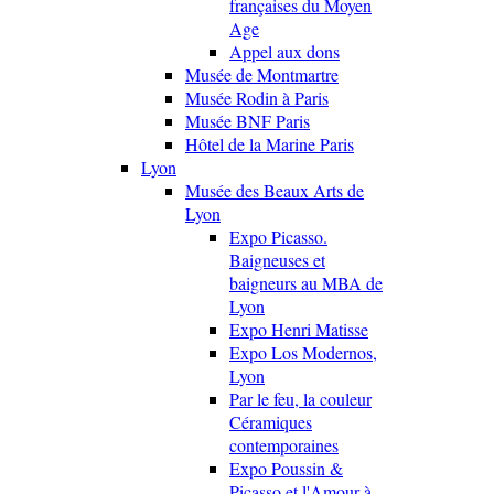
françaises du Moyen
Age
Appel aux dons
Musée de Montmartre
Musée Rodin à Paris
Musée BNF Paris
Hôtel de la Marine Paris
Lyon
Musée des Beaux Arts de
Lyon
Expo Picasso.
Baigneuses et
baigneurs au MBA de
Lyon
Expo Henri Matisse
Expo Los Modernos,
Lyon
Par le feu, la couleur
Céramiques
contemporaines
Expo Poussin &
Picasso et l'Amour à