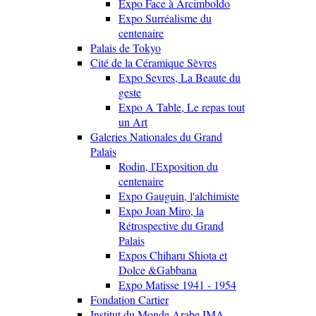
Expo Face à Arcimboldo
Expo Surréalisme du
centenaire
Palais de Tokyo
Cité de la Céramique Sèvres
Expo Sevres, La Beaute du
geste
Expo A Table, Le repas tout
un Art
Galeries Nationales du Grand
Palais
Rodin, l'Exposition du
centenaire
Expo Gauguin, l'alchimiste
Expo Joan Miro, la
Rétrospective du Grand
Palais
Expos Chiharu Shiota et
Dolce &Gabbana
Expo Matisse 1941 - 1954
Fondation Cartier
Institut du Monde Arabe IMA