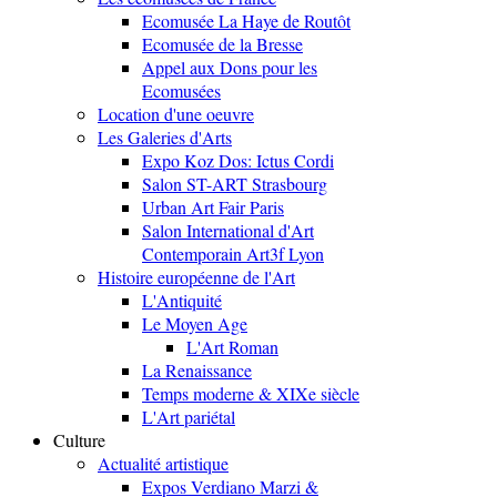
Ecomusée La Haye de Routôt
Ecomusée de la Bresse
Appel aux Dons pour les
Ecomusées
Location d'une oeuvre
Les Galeries d'Arts
Expo Koz Dos: Ictus Cordi
Salon ST-ART Strasbourg
Urban Art Fair Paris
Salon International d'Art
Contemporain Art3f Lyon
Histoire européenne de l'Art
L'Antiquité
Le Moyen Age
L'Art Roman
La Renaissance
Temps moderne & XIXe siècle
L'Art pariétal
Culture
Actualité artistique
Expos Verdiano Marzi &