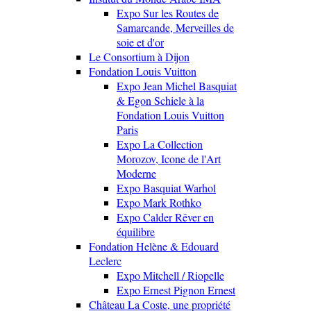
Expo Sur les Routes de
Samarcande, Merveilles de
soie et d'or
Le Consortium à Dijon
Fondation Louis Vuitton
Expo Jean Michel Basquiat
& Egon Schiele à la
Fondation Louis Vuitton
Paris
Expo La Collection
Morozov, Icone de l'Art
Moderne
Expo Basquiat Warhol
Expo Mark Rothko
Expo Calder Rêver en
équilibre
Fondation Helène & Edouard
Leclerc
Expo Mitchell / Riopelle
Expo Ernest Pignon Ernest
Château La Coste, une propriété