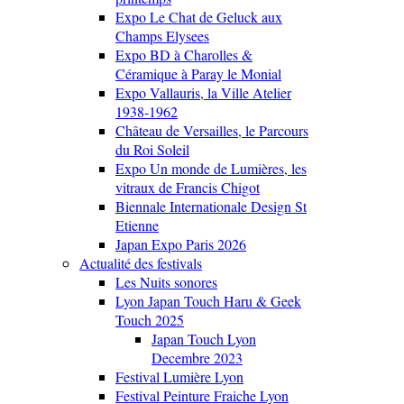
Expo Le Chat de Geluck aux
Champs Elysees
Expo BD à Charolles &
Céramique à Paray le Monial
Expo Vallauris, la Ville Atelier
1938-1962
Château de Versailles, le Parcours
du Roi Soleil
Expo Un monde de Lumières, les
vitraux de Francis Chigot
Biennale Internationale Design St
Etienne
Japan Expo Paris 2026
Actualité des festivals
Les Nuits sonores
Lyon Japan Touch Haru & Geek
Touch 2025
Japan Touch Lyon
Decembre 2023
Festival Lumière Lyon
Festival Peinture Fraiche Lyon