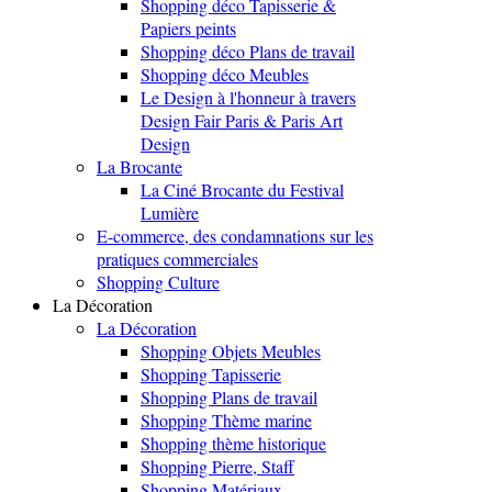
Shopping déco Tapisserie &
Papiers peints
Shopping déco Plans de travail
Shopping déco Meubles
Le Design à l'honneur à travers
Design Fair Paris & Paris Art
Design
La Brocante
La Ciné Brocante du Festival
Lumière
E-commerce, des condamnations sur les
pratiques commerciales
Shopping Culture
La Décoration
La Décoration
Shopping Objets Meubles
Shopping Tapisserie
Shopping Plans de travail
Shopping Thème marine
Shopping thème historique
Shopping Pierre, Staff
Shopping Matériaux