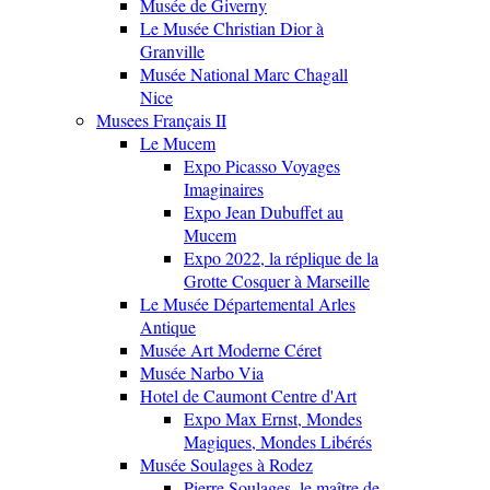
Musée de Giverny
Le Musée Christian Dior à
Granville
Musée National Marc Chagall
Nice
Musees Français II
Le Mucem
Expo Picasso Voyages
Imaginaires
Expo Jean Dubuffet au
Mucem
Expo 2022, la réplique de la
Grotte Cosquer à Marseille
Le Musée Départemental Arles
Antique
Musée Art Moderne Céret
Musée Narbo Via
Hotel de Caumont Centre d'Art
Expo Max Ernst, Mondes
Magiques, Mondes Libérés
Musée Soulages à Rodez
Pierre Soulages, le maître de