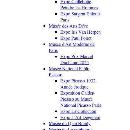
Expo Caillebotte,
Peindre les Hommes
Expo Sargent Eblouir
Paris
Musée des Arts Déco
Expo Iris Van Herpen
Expo Paul Poiret
Musée d'Art Moderne de
Paris
Expo Prix Marcel
Duchamp 2025
Musée National Pablo
Picasso
Expo Picasso 1932.
Année érotique
Exposition Calder-
Picasso au Musée
National Picasso Paris
Expo La Collection
Expo L'Art Dégénéré
Musée du Quai Branly
Musée du Luxembourg