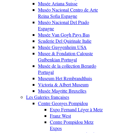
Musée Ariana Suisse
Muséo Nacional Centro de Arte
Reina Sofia Espagne
Muséo Nacional Del Prado
Espagne
Musée Van Gogh Pays Bas
Scuderie Del Quirinale Italie
Musée Guggenheim USA
Musee & Fondation Calouste
Gulbenkian Portugal
Musée de la collection Berardo
Portugal
Museum Het Rembrandthuis
Victoria & Albert Museum
Musée Magritte Bruxelles
Les Galeries françaises
Centre Georges Pompidou
Expo Fernand Léger à Metz
Franz West
Centre Pompidou Metz
Expos