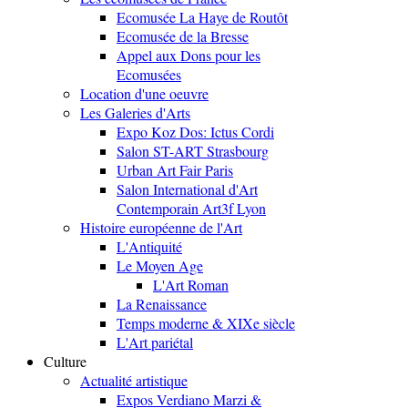
Ecomusée La Haye de Routôt
Ecomusée de la Bresse
Appel aux Dons pour les
Ecomusées
Location d'une oeuvre
Les Galeries d'Arts
Expo Koz Dos: Ictus Cordi
Salon ST-ART Strasbourg
Urban Art Fair Paris
Salon International d'Art
Contemporain Art3f Lyon
Histoire européenne de l'Art
L'Antiquité
Le Moyen Age
L'Art Roman
La Renaissance
Temps moderne & XIXe siècle
L'Art pariétal
Culture
Actualité artistique
Expos Verdiano Marzi &