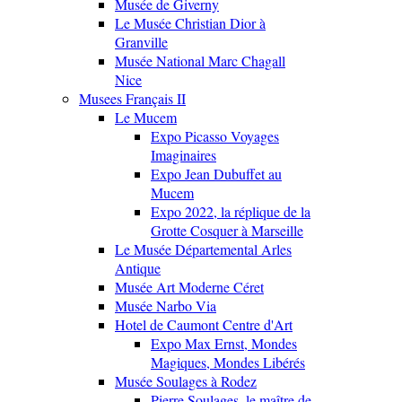
Musée de Giverny
Le Musée Christian Dior à
Granville
Musée National Marc Chagall
Nice
Musees Français II
Le Mucem
Expo Picasso Voyages
Imaginaires
Expo Jean Dubuffet au
Mucem
Expo 2022, la réplique de la
Grotte Cosquer à Marseille
Le Musée Départemental Arles
Antique
Musée Art Moderne Céret
Musée Narbo Via
Hotel de Caumont Centre d'Art
Expo Max Ernst, Mondes
Magiques, Mondes Libérés
Musée Soulages à Rodez
Pierre Soulages, le maître de