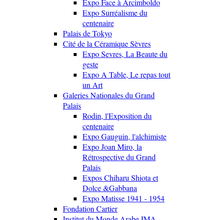
Expo Face à Arcimboldo
Expo Surréalisme du
centenaire
Palais de Tokyo
Cité de la Céramique Sèvres
Expo Sevres, La Beaute du
geste
Expo A Table, Le repas tout
un Art
Galeries Nationales du Grand
Palais
Rodin, l'Exposition du
centenaire
Expo Gauguin, l'alchimiste
Expo Joan Miro, la
Rétrospective du Grand
Palais
Expos Chiharu Shiota et
Dolce &Gabbana
Expo Matisse 1941 - 1954
Fondation Cartier
Institut du Monde Arabe IMA