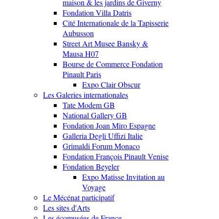
maison & les jardins de Giverny
Fondation Villa Datris
Cité Internationale de la Tapisserie
Aubusson
Street Art Musee Bansky &
Mausa H07
Bourse de Commerce Fondation
Pinault Paris
Expo Clair Obscur
Les Galeries internationales
Tate Modem GB
National Gallery GB
Fondation Joan Miro Espagne
Galleria Degli Uffizi Italie
Grimaldi Forum Monaco
Fondation François Pinault Venise
Fondation Beyeler
Expo Matisse Invitation au
Voyage
Le Mécénat participatif
Les sites d'Arts
Les écomusées de France