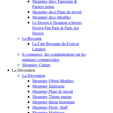
Shopping déco Tapisserie &
Papiers peints
Shopping déco Plans de travail
Shopping déco Meubles
Le Design à l'honneur à travers
Design Fair Paris & Paris Art
Design
La Brocante
La Ciné Brocante du Festival
Lumière
E-commerce, des condamnations sur les
pratiques commerciales
Shopping Culture
La Décoration
La Décoration
Shopping Objets Meubles
Shopping Tapisserie
Shopping Plans de travail
Shopping Thème marine
Shopping thème historique
Shopping Pierre, Staff
Shopping Matériaux