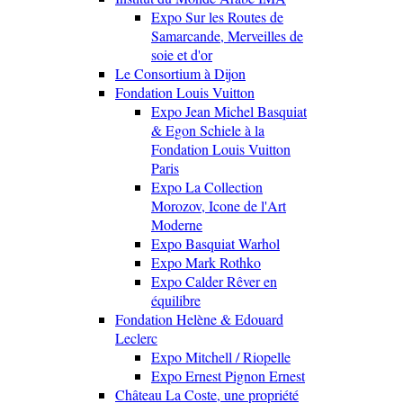
Expo Sur les Routes de
Samarcande, Merveilles de
soie et d'or
Le Consortium à Dijon
Fondation Louis Vuitton
Expo Jean Michel Basquiat
& Egon Schiele à la
Fondation Louis Vuitton
Paris
Expo La Collection
Morozov, Icone de l'Art
Moderne
Expo Basquiat Warhol
Expo Mark Rothko
Expo Calder Rêver en
équilibre
Fondation Helène & Edouard
Leclerc
Expo Mitchell / Riopelle
Expo Ernest Pignon Ernest
Château La Coste, une propriété