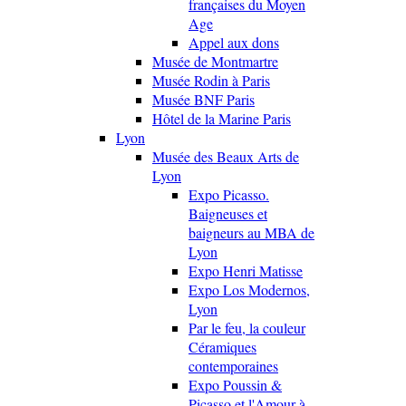
françaises du Moyen
Age
Appel aux dons
Musée de Montmartre
Musée Rodin à Paris
Musée BNF Paris
Hôtel de la Marine Paris
Lyon
Musée des Beaux Arts de
Lyon
Expo Picasso.
Baigneuses et
baigneurs au MBA de
Lyon
Expo Henri Matisse
Expo Los Modernos,
Lyon
Par le feu, la couleur
Céramiques
contemporaines
Expo Poussin &
Picasso et l'Amour à