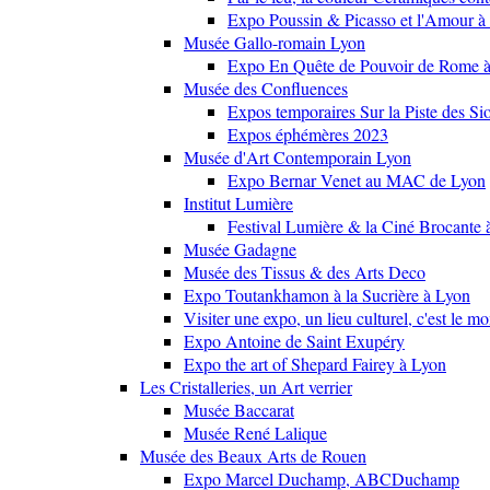
Expo Poussin & Picasso et l'Amour à
Musée Gallo-romain Lyon
Expo En Quête de Pouvoir de Rome
Musée des Confluences
Expos temporaires Sur la Piste des Si
Expos éphémères 2023
Musée d'Art Contemporain Lyon
Expo Bernar Venet au MAC de Lyon
Institut Lumière
Festival Lumière & la Ciné Brocante 
Musée Gadagne
Musée des Tissus & des Arts Deco
Expo Toutankhamon à la Sucrière à Lyon
Visiter une expo, un lieu culturel, c'est le m
Expo Antoine de Saint Exupéry
Expo the art of Shepard Fairey à Lyon
Les Cristalleries, un Art verrier
Musée Baccarat
Musée René Lalique
Musée des Beaux Arts de Rouen
Expo Marcel Duchamp, ABCDuchamp