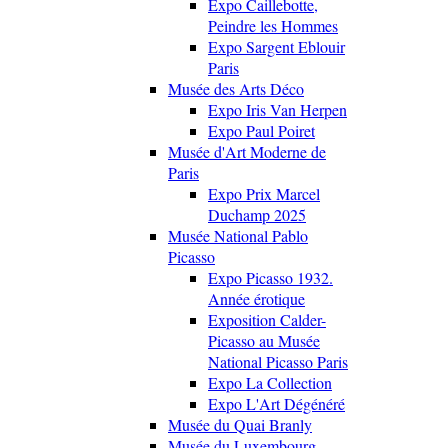
Expo Caillebotte,
Peindre les Hommes
Expo Sargent Eblouir
Paris
Musée des Arts Déco
Expo Iris Van Herpen
Expo Paul Poiret
Musée d'Art Moderne de
Paris
Expo Prix Marcel
Duchamp 2025
Musée National Pablo
Picasso
Expo Picasso 1932.
Année érotique
Exposition Calder-
Picasso au Musée
National Picasso Paris
Expo La Collection
Expo L'Art Dégénéré
Musée du Quai Branly
Musée du Luxembourg