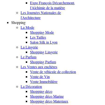
Expo François Décarchemont,
l'Alchimie de la matière
Les Journées Nationales de
l'Architecture
Shopping
La Mode
Shopping Mode
Les Tailles
Salon Silk in Lyon
La Lingerie
Shopping Lingerie
Le Parfum
Shopping Parfum
Les Ventes aux enchères
Vente de véhicule de collection
Vente de Vin
Vente Immobilière
La Décoration
Shopping déco
Shopping déco Marine
Shopping déco Materiaux