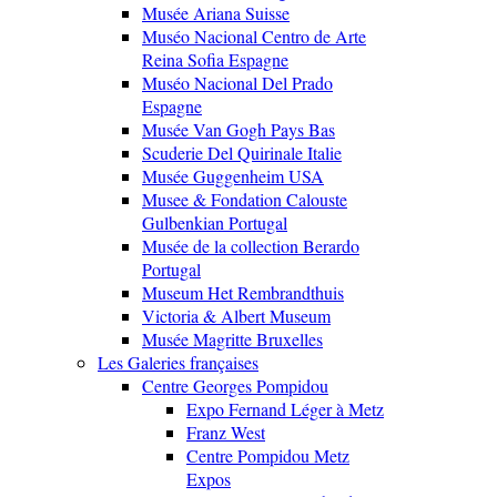
Musée Ariana Suisse
Muséo Nacional Centro de Arte
Reina Sofia Espagne
Muséo Nacional Del Prado
Espagne
Musée Van Gogh Pays Bas
Scuderie Del Quirinale Italie
Musée Guggenheim USA
Musee & Fondation Calouste
Gulbenkian Portugal
Musée de la collection Berardo
Portugal
Museum Het Rembrandthuis
Victoria & Albert Museum
Musée Magritte Bruxelles
Les Galeries françaises
Centre Georges Pompidou
Expo Fernand Léger à Metz
Franz West
Centre Pompidou Metz
Expos