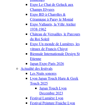
Expo Le Chat de Geluck aux
Champs Elysees
Expo BD à Charolles &
Céramique à Paray le Monial
Expo Vallauris, la Ville Atelier
1938-1962
Château de Versailles, le Parcours
du Roi Soleil
Expo Un monde de Lumières, les
vitraux de Francis Chigot
Biennale Internationale Design St
Etienne
Japan Expo Paris 2026
Actualité des festivals
Les Nuits sonores
Lyon Japan Touch Haru & Geek
Touch 2025
Japan Touch Lyon
Decembre 2023
Festival Lumière Lyon
Festival Peinture Fraiche Lyon