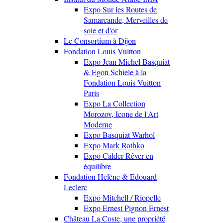
Expo Sur les Routes de
Samarcande, Merveilles de
soie et d'or
Le Consortium à Dijon
Fondation Louis Vuitton
Expo Jean Michel Basquiat
& Egon Schiele à la
Fondation Louis Vuitton
Paris
Expo La Collection
Morozov, Icone de l'Art
Moderne
Expo Basquiat Warhol
Expo Mark Rothko
Expo Calder Rêver en
équilibre
Fondation Helène & Edouard
Leclerc
Expo Mitchell / Riopelle
Expo Ernest Pignon Ernest
Château La Coste, une propriété