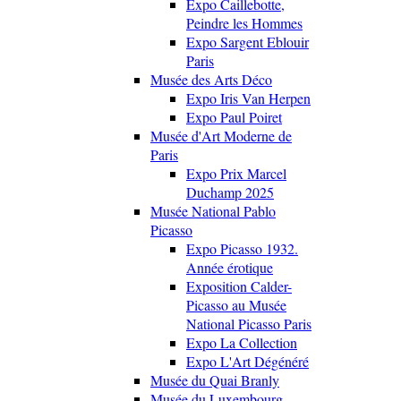
Expo Caillebotte,
Peindre les Hommes
Expo Sargent Eblouir
Paris
Musée des Arts Déco
Expo Iris Van Herpen
Expo Paul Poiret
Musée d'Art Moderne de
Paris
Expo Prix Marcel
Duchamp 2025
Musée National Pablo
Picasso
Expo Picasso 1932.
Année érotique
Exposition Calder-
Picasso au Musée
National Picasso Paris
Expo La Collection
Expo L'Art Dégénéré
Musée du Quai Branly
Musée du Luxembourg