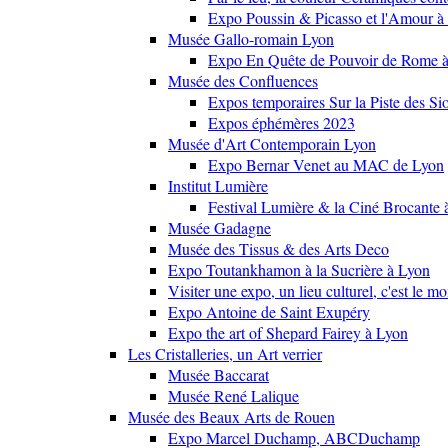
Expo Poussin & Picasso et l'Amour à
Musée Gallo-romain Lyon
Expo En Quête de Pouvoir de Rome
Musée des Confluences
Expos temporaires Sur la Piste des Si
Expos éphémères 2023
Musée d'Art Contemporain Lyon
Expo Bernar Venet au MAC de Lyon
Institut Lumière
Festival Lumière & la Ciné Brocante 
Musée Gadagne
Musée des Tissus & des Arts Deco
Expo Toutankhamon à la Sucrière à Lyon
Visiter une expo, un lieu culturel, c'est le m
Expo Antoine de Saint Exupéry
Expo the art of Shepard Fairey à Lyon
Les Cristalleries, un Art verrier
Musée Baccarat
Musée René Lalique
Musée des Beaux Arts de Rouen
Expo Marcel Duchamp, ABCDuchamp