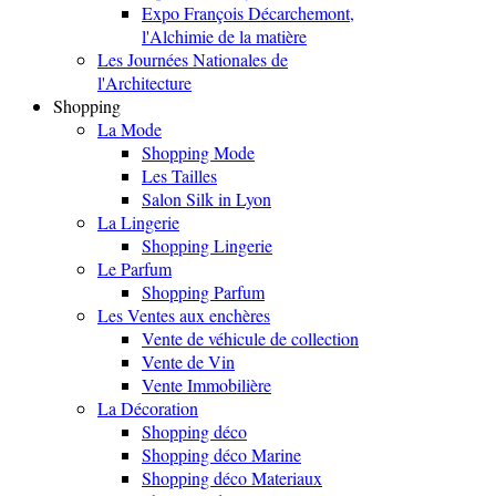
Expo François Décarchemont,
l'Alchimie de la matière
Les Journées Nationales de
l'Architecture
Shopping
La Mode
Shopping Mode
Les Tailles
Salon Silk in Lyon
La Lingerie
Shopping Lingerie
Le Parfum
Shopping Parfum
Les Ventes aux enchères
Vente de véhicule de collection
Vente de Vin
Vente Immobilière
La Décoration
Shopping déco
Shopping déco Marine
Shopping déco Materiaux