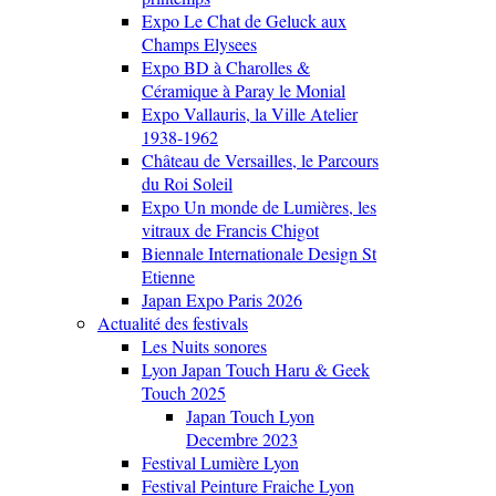
Expo Le Chat de Geluck aux
Champs Elysees
Expo BD à Charolles &
Céramique à Paray le Monial
Expo Vallauris, la Ville Atelier
1938-1962
Château de Versailles, le Parcours
du Roi Soleil
Expo Un monde de Lumières, les
vitraux de Francis Chigot
Biennale Internationale Design St
Etienne
Japan Expo Paris 2026
Actualité des festivals
Les Nuits sonores
Lyon Japan Touch Haru & Geek
Touch 2025
Japan Touch Lyon
Decembre 2023
Festival Lumière Lyon
Festival Peinture Fraiche Lyon