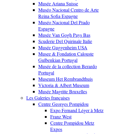
Musée Ariana Suisse
Muséo Nacional Centro de Arte
Reina Sofia Espagne
Muséo Nacional Del Prado
Espagne
Musée Van Gogh Pays Bas
Scuderie Del Quirinale Italie
Musée Guggenheim USA
Musee & Fondation Calouste
Gulbenkian Portugal
Musée de la collection Berardo
Portugal
Museum Het Rembrandthuis
Victoria & Albert Museum
Musée Magritte Bruxelles
Les Galeries françaises
Centre Georges Pompidou
Expo Fernand Léger à Metz
Franz West
Centre Pompidou Metz
Expos