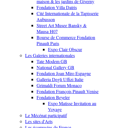
maison & les jardins de Giverny
Fondation Villa Datris
Cité Internationale de la Tapisserie
Aubusson
Street Art Musee Bansky &
Mausa H07
Bourse de Commerce Fondation
Pinault Paris
Expo Clair Obscur
Les Galeries internationales
Tate Modem GB
National Gallery GB
Fondation Joan Miro Espagne
Galleria Degli Uffizi Italie
Grimaldi Forum Monaco
Fondation François Pinault Venise
Fondation Beyeler
Expo Matisse Invitation au
Voyage
Le Mécénat participatif
Les sites d'Arts
Les écomusées de France