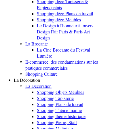
Shopping déco Tapisserie &
Papiers peints
Shopping déco Plans de travail
Shopping déco Meubles
Le Design à l'honneur à travers
Design Fair Paris & Paris Art
Design
La Brocante
La Ciné Brocante du Festival
Lumière
E-commerce, des condamnations sur les
pratiques commerciales
Shopping Culture
La Décoration
La Décoration
Shopping Objets Meubles
Shopping Tapisserie
Shopping Plans de travail
Shopping Thème marine
Shopping thème historique
Shopping Pierre, Staff
Shopping Matériaux