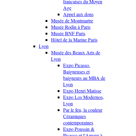
françaises du Moyen
Age
Appel aux dons
Musée de Montmartre
Musée Rodin à Paris
Musée BNF Paris
Hôtel de la Marine Paris
Lyon
Musée des Beaux Arts de
Lyon
Expo Picasso.
Baigneuses et
baigneurs au MBA de
Lyon
Expo Henri Matisse
Expo Los Modernos,
Lyon
Par le feu, la couleur
Céramiques
contemporaines
Expo Poussin &
Picasso et l'Amour à