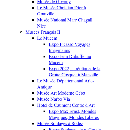
Musée de Giverny
Le Musée Christian Dior à
Granville
Musée National Marc Chagall
Nice
Musees Français II
Le Mucem
Expo Picasso Voyages
Imaginaires
Expo Jean Dubuffet au
Mucem
Expo 2022, la réplique de la
Grotte Cosquer à Marseille
Le Musée Départemental Arles
Antique
Musée Art Moderne Céret
Musée Narbo Via
Hotel de Caumont Centre d'Art
Expo Max Ernst, Mondes
Magiques, Mondes Libérés
Musée Soulages à Rodez
Pierre Soulages, le maître de