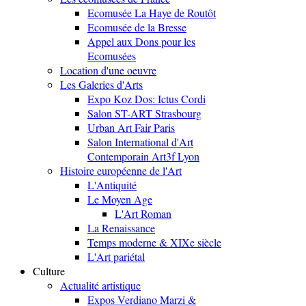
Ecomusée La Haye de Routôt
Ecomusée de la Bresse
Appel aux Dons pour les
Ecomusées
Location d'une oeuvre
Les Galeries d'Arts
Expo Koz Dos: Ictus Cordi
Salon ST-ART Strasbourg
Urban Art Fair Paris
Salon International d'Art
Contemporain Art3f Lyon
Histoire européenne de l'Art
L'Antiquité
Le Moyen Age
L'Art Roman
La Renaissance
Temps moderne & XIXe siècle
L'Art pariétal
Culture
Actualité artistique
Expos Verdiano Marzi &