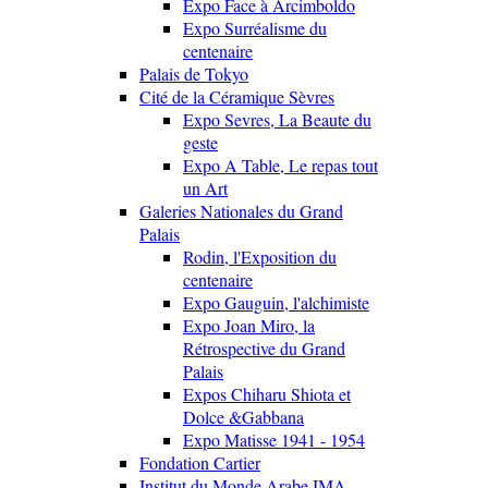
Expo Face à Arcimboldo
Expo Surréalisme du
centenaire
Palais de Tokyo
Cité de la Céramique Sèvres
Expo Sevres, La Beaute du
geste
Expo A Table, Le repas tout
un Art
Galeries Nationales du Grand
Palais
Rodin, l'Exposition du
centenaire
Expo Gauguin, l'alchimiste
Expo Joan Miro, la
Rétrospective du Grand
Palais
Expos Chiharu Shiota et
Dolce &Gabbana
Expo Matisse 1941 - 1954
Fondation Cartier
Institut du Monde Arabe IMA