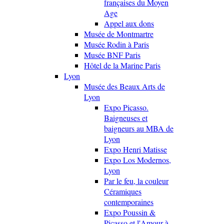
françaises du Moyen
Age
Appel aux dons
Musée de Montmartre
Musée Rodin à Paris
Musée BNF Paris
Hôtel de la Marine Paris
Lyon
Musée des Beaux Arts de
Lyon
Expo Picasso.
Baigneuses et
baigneurs au MBA de
Lyon
Expo Henri Matisse
Expo Los Modernos,
Lyon
Par le feu, la couleur
Céramiques
contemporaines
Expo Poussin &
Picasso et l'Amour à