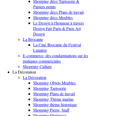
Shopping déco Tapisserie &
Papiers peints
Shopping déco Plans de travail
Shopping déco Meubles
Le Design à l'honneur à travers
Design Fair Paris & Paris Art
Design
La Brocante
La Ciné Brocante du Festival
Lumière
E-commerce, des condamnations sur les
pratiques commerciales
Shopping Culture
La Décoration
La Décoration
Shopping Objets Meubles
Shopping Tapisserie
Shopping Plans de travail
Shopping Thème marine
Shopping thème historique
Shopping Pierre, Staff
Shopping Matériaux