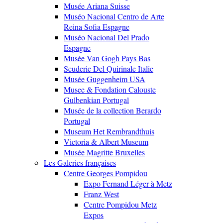
Musée Ariana Suisse
Muséo Nacional Centro de Arte
Reina Sofia Espagne
Muséo Nacional Del Prado
Espagne
Musée Van Gogh Pays Bas
Scuderie Del Quirinale Italie
Musée Guggenheim USA
Musee & Fondation Calouste
Gulbenkian Portugal
Musée de la collection Berardo
Portugal
Museum Het Rembrandthuis
Victoria & Albert Museum
Musée Magritte Bruxelles
Les Galeries françaises
Centre Georges Pompidou
Expo Fernand Léger à Metz
Franz West
Centre Pompidou Metz
Expos