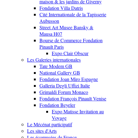
maison & les jardins de Giverny
Fondation Villa Datris
Cité Internationale de la Tapisserie
Aubusson
Street Art Musee Bansky &
Mausa H07
Bourse de Commerce Fondation
Pinault Paris
Expo Clair Obscur
Les Galeries internationales
Tate Modem GB
National Gallery GB
Fondation Joan Miro Espagne
Galleria Degli Uffizi Italie
Grimaldi Forum Monaco
Fondation François Pinault Venise
Fondation Beyeler
Expo Matisse Invitation au
Voyage
Le Mécénat participatif
Les sites d'Arts
Les écomusées de France