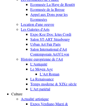
Ecomusée La Haye de Routôt
Ecomusée de la Bresse
Appel aux Dons pour les
Ecomusées
Location d'une oeuvre
Les Galeries d'Arts
Expo Koz Dos: Ictus Cordi
Salon ST-ART Strasbourg
Urban Art Fair Paris
Salon International d'Art
Contemporain Art3f Lyon
Histoire européenne de l'Art
L'Antiquité
Le Moyen Age
L'Art Roman
La Renaissance
Temps moderne & XIXe siècle
L'Art pariétal
Culture
Actualité artistique
Expos Verdiano Marzi &