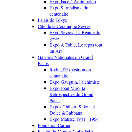
Expo Face à Arcimboldo
Expo Surréalisme du
centenaire
Palais de Tokyo
Cité de la Céramique Sèvres
Expo Sevres, La Beaute du
geste
Expo A Table, Le repas tout
un Art
Galeries Nationales du Grand
Palais
Rodin, l'Exposition du
centenaire
Expo Gauguin, l'alchimiste
Expo Joan Miro, la
Rétrospective du Grand
Palais
Expos Chiharu Shiota et
Dolce &Gabbana
Expo Matisse 1941 - 1954
Fondation Cartier
Institut du Monde Arabe IMA