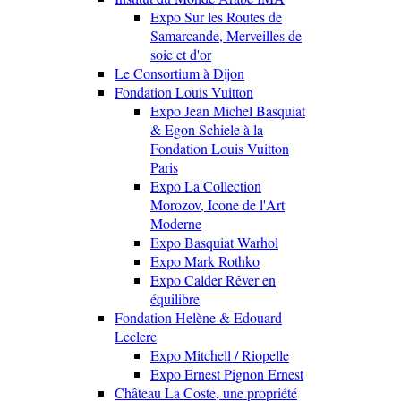
Expo Sur les Routes de
Samarcande, Merveilles de
soie et d'or
Le Consortium à Dijon
Fondation Louis Vuitton
Expo Jean Michel Basquiat
& Egon Schiele à la
Fondation Louis Vuitton
Paris
Expo La Collection
Morozov, Icone de l'Art
Moderne
Expo Basquiat Warhol
Expo Mark Rothko
Expo Calder Rêver en
équilibre
Fondation Helène & Edouard
Leclerc
Expo Mitchell / Riopelle
Expo Ernest Pignon Ernest
Château La Coste, une propriété