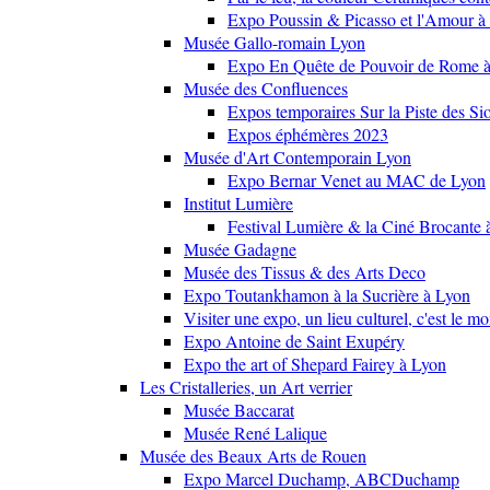
Expo Poussin & Picasso et l'Amour à
Musée Gallo-romain Lyon
Expo En Quête de Pouvoir de Rome
Musée des Confluences
Expos temporaires Sur la Piste des Si
Expos éphémères 2023
Musée d'Art Contemporain Lyon
Expo Bernar Venet au MAC de Lyon
Institut Lumière
Festival Lumière & la Ciné Brocante 
Musée Gadagne
Musée des Tissus & des Arts Deco
Expo Toutankhamon à la Sucrière à Lyon
Visiter une expo, un lieu culturel, c'est le m
Expo Antoine de Saint Exupéry
Expo the art of Shepard Fairey à Lyon
Les Cristalleries, un Art verrier
Musée Baccarat
Musée René Lalique
Musée des Beaux Arts de Rouen
Expo Marcel Duchamp, ABCDuchamp