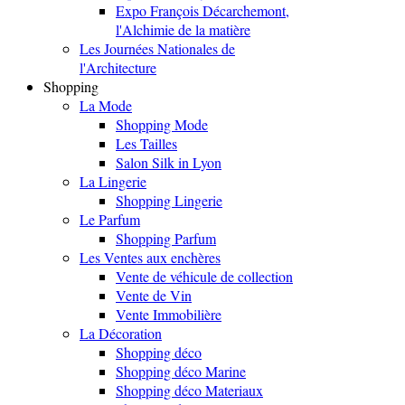
Expo François Décarchemont,
l'Alchimie de la matière
Les Journées Nationales de
l'Architecture
Shopping
La Mode
Shopping Mode
Les Tailles
Salon Silk in Lyon
La Lingerie
Shopping Lingerie
Le Parfum
Shopping Parfum
Les Ventes aux enchères
Vente de véhicule de collection
Vente de Vin
Vente Immobilière
La Décoration
Shopping déco
Shopping déco Marine
Shopping déco Materiaux