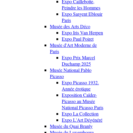
Expo Caillebotte,
Peindre les Hommes
Expo Sargent Eblouir
Paris
Musée des Arts Déco
Expo Iris Van Herpen
Expo Paul Poiret
Musée d'Art Moderne de
Paris
Expo Prix Marcel
Duchamp 2025
Musée National Pablo
Picasso
Expo Picasso 1932.
Année érotique
Exposition Calder-
Picasso au Musée
National Picasso Paris
Expo La Collection
Expo L'Art Dégénéré
Musée du Quai Branly
Musée du Luxembourg