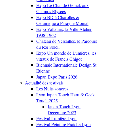
Expo Le Chat de Geluck aux
Champs Elysees
Expo BD à Charolles &
Céramique à Paray le Monial
Expo Vallauris, la Ville Atelier
1938-1962
Château de Versailles, le Parcours
du Roi Soleil
Expo Un monde de Lumières, les
vitraux de Francis Chigot
Biennale Internationale Design St
Etienne
Japan Expo Paris 2026
Actualité des festivals
Les Nuits sonores
Lyon Japan Touch Haru & Geek
Touch 2025
Japan Touch Lyon
Decembre 2023
Festival Lumière Lyon
Festival Peinture Fraiche Lyon