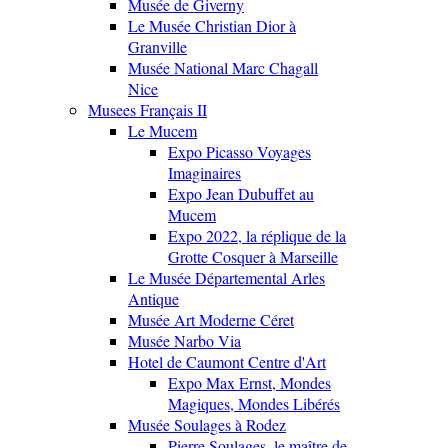
Musée de Giverny
Le Musée Christian Dior à
Granville
Musée National Marc Chagall
Nice
Musees Français II
Le Mucem
Expo Picasso Voyages
Imaginaires
Expo Jean Dubuffet au
Mucem
Expo 2022, la réplique de la
Grotte Cosquer à Marseille
Le Musée Départemental Arles
Antique
Musée Art Moderne Céret
Musée Narbo Via
Hotel de Caumont Centre d'Art
Expo Max Ernst, Mondes
Magiques, Mondes Libérés
Musée Soulages à Rodez
Pierre Soulages, le maître de