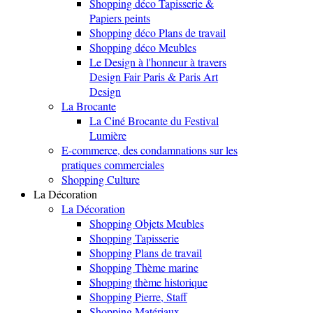
Shopping déco Tapisserie &
Papiers peints
Shopping déco Plans de travail
Shopping déco Meubles
Le Design à l'honneur à travers
Design Fair Paris & Paris Art
Design
La Brocante
La Ciné Brocante du Festival
Lumière
E-commerce, des condamnations sur les
pratiques commerciales
Shopping Culture
La Décoration
La Décoration
Shopping Objets Meubles
Shopping Tapisserie
Shopping Plans de travail
Shopping Thème marine
Shopping thème historique
Shopping Pierre, Staff
Shopping Matériaux