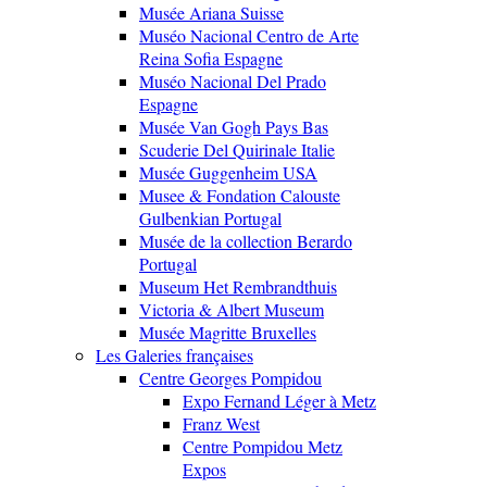
Musée Ariana Suisse
Muséo Nacional Centro de Arte
Reina Sofia Espagne
Muséo Nacional Del Prado
Espagne
Musée Van Gogh Pays Bas
Scuderie Del Quirinale Italie
Musée Guggenheim USA
Musee & Fondation Calouste
Gulbenkian Portugal
Musée de la collection Berardo
Portugal
Museum Het Rembrandthuis
Victoria & Albert Museum
Musée Magritte Bruxelles
Les Galeries françaises
Centre Georges Pompidou
Expo Fernand Léger à Metz
Franz West
Centre Pompidou Metz
Expos