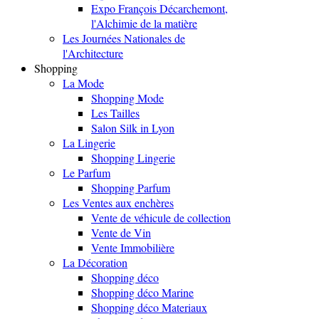
Expo François Décarchemont,
l'Alchimie de la matière
Les Journées Nationales de
l'Architecture
Shopping
La Mode
Shopping Mode
Les Tailles
Salon Silk in Lyon
La Lingerie
Shopping Lingerie
Le Parfum
Shopping Parfum
Les Ventes aux enchères
Vente de véhicule de collection
Vente de Vin
Vente Immobilière
La Décoration
Shopping déco
Shopping déco Marine
Shopping déco Materiaux