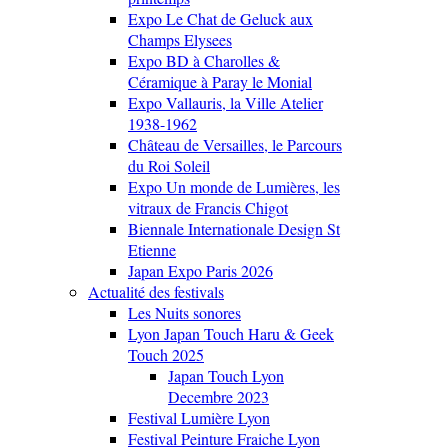
Expo Le Chat de Geluck aux
Champs Elysees
Expo BD à Charolles &
Céramique à Paray le Monial
Expo Vallauris, la Ville Atelier
1938-1962
Château de Versailles, le Parcours
du Roi Soleil
Expo Un monde de Lumières, les
vitraux de Francis Chigot
Biennale Internationale Design St
Etienne
Japan Expo Paris 2026
Actualité des festivals
Les Nuits sonores
Lyon Japan Touch Haru & Geek
Touch 2025
Japan Touch Lyon
Decembre 2023
Festival Lumière Lyon
Festival Peinture Fraiche Lyon