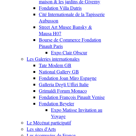
maison & les jardins de Giverny
Fondation Villa Datris
Cité Internationale de la Tapisserie
Aubusson
Street Art Musee Bansky &
Mausa H07
Bourse de Commerce Fondation
Pinault Paris
Expo Clair Obscur
Les Galeries internationales
Tate Modem GB
National Gallery GB
Fondation Joan Miro Espagne
Galleria Degli Uffizi Italie
Grimaldi Forum Monaco
Fondation François Pinault Venise
Fondation Beyeler
Expo Matisse Invitation au
Voyage
Le Mécénat participatif
Les sites d'Arts
Les écomusées de France