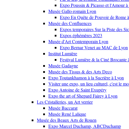
Expo Poussin & Picasso et l'Amour à
Musée Gallo-romain Lyon
Expo En Quête de Pouvoir de Rome
Musée des Confluences
Expos temporaires Sur la Piste des Si
Expos éphémères 2023
Musée d'Art Contemporain Lyon
Expo Bernar Venet au MAC de Lyon
Institut Lumière
Festival Lumière & la Ciné Brocante 
Musée Gadagne
Musée des Tissus & des Arts Deco
Expo Toutankhamon à la Sucrière à Lyon
Visiter une expo, un lieu culturel, c'est le m
Expo Antoine de Saint Exupéry
Expo the art of Shepard Fairey à Lyon
Les Cristalleries, un Art verrier
Musée Baccarat
Musée René Lalique
Musée des Beaux Arts de Rouen
Expo Marcel Duchamp, ABCDuchamp