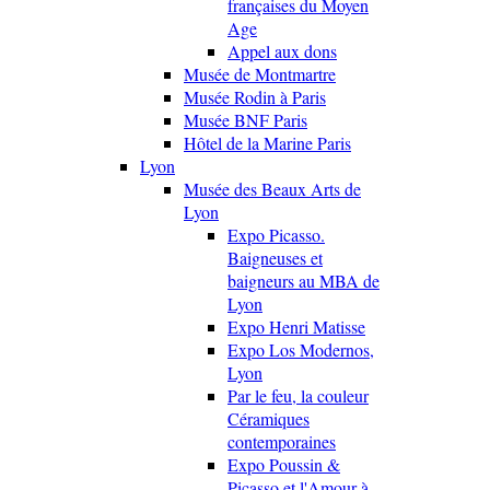
françaises du Moyen
Age
Appel aux dons
Musée de Montmartre
Musée Rodin à Paris
Musée BNF Paris
Hôtel de la Marine Paris
Lyon
Musée des Beaux Arts de
Lyon
Expo Picasso.
Baigneuses et
baigneurs au MBA de
Lyon
Expo Henri Matisse
Expo Los Modernos,
Lyon
Par le feu, la couleur
Céramiques
contemporaines
Expo Poussin &
Picasso et l'Amour à