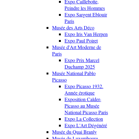
Expo Caillebotte,
Peindre les Hommes
Expo Sargent Eblouir
Paris
Musée des Arts Déco
Expo Iris Van Herpen
Expo Paul Poiret
Musée d'Art Moderne de
Paris
Expo Prix Marcel
Duchamp 2025
Musée National Pablo
Picasso
Expo Picasso 1932.
Année érotique
Exposition Calder-
Picasso au Musée
National Picasso Paris
Expo La Collection
Expo L'Art Dégénéré
Musée du Quai Branly
Musée du Luxembourg