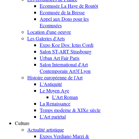
Ecomusée La Haye de Routôt
Ecomusée de la Bresse
Appel aux Dons pour les
Ecomusées
Location d'une oeuvre
Les Galeries d'Arts
Expo Koz Dos: Ictus Cordi
Salon ST-ART Strasbourg
Urban Art Fair Paris
Salon International d'Art
Contemporain Art3f Lyon
Histoire européenne de l'Art
L'Antiquité
Le Moyen Age
L'Art Roman
La Renaissance
Temps moderne & XIXe siècle
L'Art pariétal
Culture
Actualité artistique
Expos Verdiano Marzi &