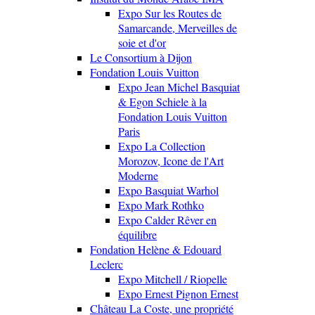
Expo Sur les Routes de
Samarcande, Merveilles de
soie et d'or
Le Consortium à Dijon
Fondation Louis Vuitton
Expo Jean Michel Basquiat
& Egon Schiele à la
Fondation Louis Vuitton
Paris
Expo La Collection
Morozov, Icone de l'Art
Moderne
Expo Basquiat Warhol
Expo Mark Rothko
Expo Calder Rêver en
équilibre
Fondation Helène & Edouard
Leclerc
Expo Mitchell / Riopelle
Expo Ernest Pignon Ernest
Château La Coste, une propriété