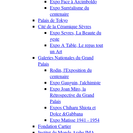
Expo Face à Arcimboldo
Expo Surréalisme du
centenaire
Palais de Tokyo
Cité de la Céramique Sèvres
Expo Sevres, La Beaute du
geste
Expo A Table, Le repas tout
un Art
Galeries Nationales du Grand
Palais
Rodin, l'Exposition du
centenaire
Expo Gauguin, l'alchimiste
Expo Joan Miro, la
Rétrospective du Grand
Palais
Expos Chiharu Shiota et
Dolce &Gabbana
Expo Matisse 1941 - 1954
Fondation Cartier
Institut du Monde Arabe IMA