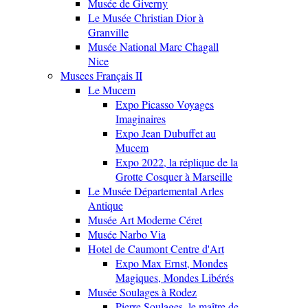
Musée de Giverny
Le Musée Christian Dior à
Granville
Musée National Marc Chagall
Nice
Musees Français II
Le Mucem
Expo Picasso Voyages
Imaginaires
Expo Jean Dubuffet au
Mucem
Expo 2022, la réplique de la
Grotte Cosquer à Marseille
Le Musée Départemental Arles
Antique
Musée Art Moderne Céret
Musée Narbo Via
Hotel de Caumont Centre d'Art
Expo Max Ernst, Mondes
Magiques, Mondes Libérés
Musée Soulages à Rodez
Pierre Soulages, le maître de