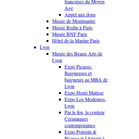
françaises du Moyen
Age
Appel aux dons
Musée de Montmartre
Musée Rodin à Paris
Musée BNF Paris
Hôtel de la Marine Paris
Lyon
Musée des Beaux Arts de
Lyon
Expo Picasso.
Baigneuses et
baigneurs au MBA de
Lyon
Expo Henri Matisse
Expo Los Modernos,
Lyon
Par le feu, la couleur
Céramiques
contemporaines
Expo Poussin &
Picasso et l'Amour à