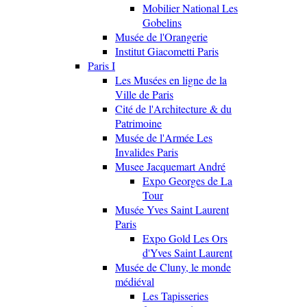
Mobilier National Les
Gobelins
Musée de l'Orangerie
Institut Giacometti Paris
Paris I
Les Musées en ligne de la
Ville de Paris
Cité de l'Architecture & du
Patrimoine
Musée de l'Armée Les
Invalides Paris
Musee Jacquemart André
Expo Georges de La
Tour
Musée Yves Saint Laurent
Paris
Expo Gold Les Ors
d'Yves Saint Laurent
Musée de Cluny, le monde
médiéval
Les Tapisseries