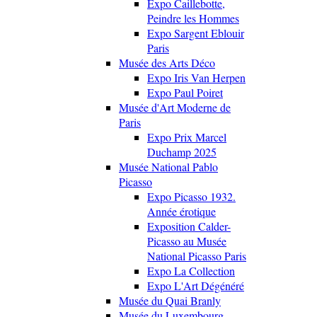
Expo Caillebotte,
Peindre les Hommes
Expo Sargent Eblouir
Paris
Musée des Arts Déco
Expo Iris Van Herpen
Expo Paul Poiret
Musée d'Art Moderne de
Paris
Expo Prix Marcel
Duchamp 2025
Musée National Pablo
Picasso
Expo Picasso 1932.
Année érotique
Exposition Calder-
Picasso au Musée
National Picasso Paris
Expo La Collection
Expo L'Art Dégénéré
Musée du Quai Branly
Musée du Luxembourg