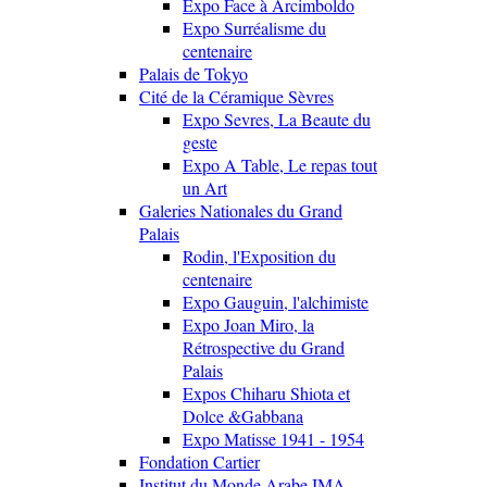
Expo Face à Arcimboldo
Expo Surréalisme du
centenaire
Palais de Tokyo
Cité de la Céramique Sèvres
Expo Sevres, La Beaute du
geste
Expo A Table, Le repas tout
un Art
Galeries Nationales du Grand
Palais
Rodin, l'Exposition du
centenaire
Expo Gauguin, l'alchimiste
Expo Joan Miro, la
Rétrospective du Grand
Palais
Expos Chiharu Shiota et
Dolce &Gabbana
Expo Matisse 1941 - 1954
Fondation Cartier
Institut du Monde Arabe IMA