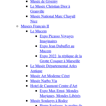
Musée de Giverny
Le Musée Christian Dior à
Granville
Musée National Marc Chagall
Nice
Musees Français II
Le Mucem
Expo Picasso Voyages
Imaginaires
Expo Jean Dubuffet au
Mucem
Expo 2022, la réplique de la
Grotte Cosquer à Marseille
Le Musée Départemental Arles
Antique
Musée Art Moderne Céret
Musée Narbo Via
Hotel de Caumont Centre d'Art
Expo Max Ernst, Mondes
Magiques, Mondes Libérés
Musée Soulages à Rodez
Pierre Soulages, le maître de