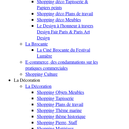
Shopping déco Tapisserie &
Papiers peints
Shopping déco Plans de travail
Shopping déco Meubles
Le Design à l'honneur à travers
Design Fair Paris & Paris Art
Design
La Brocante
La Ciné Brocante du Festival
Lumière
E-commerce, des condamnations sur les
pratiques commerciales
Shopping Culture
La Décoration
La Décoration
Shopping Objets Meubles
Shopping Tapisserie
Shopping Plans de travail
Shopping Thème marine
Shopping thème historique
Shopping Pierre, Staff
Shopping Matériaux