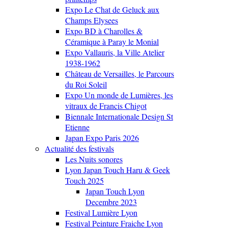
Expo Le Chat de Geluck aux
Champs Elysees
Expo BD à Charolles &
Céramique à Paray le Monial
Expo Vallauris, la Ville Atelier
1938-1962
Château de Versailles, le Parcours
du Roi Soleil
Expo Un monde de Lumières, les
vitraux de Francis Chigot
Biennale Internationale Design St
Etienne
Japan Expo Paris 2026
Actualité des festivals
Les Nuits sonores
Lyon Japan Touch Haru & Geek
Touch 2025
Japan Touch Lyon
Decembre 2023
Festival Lumière Lyon
Festival Peinture Fraiche Lyon