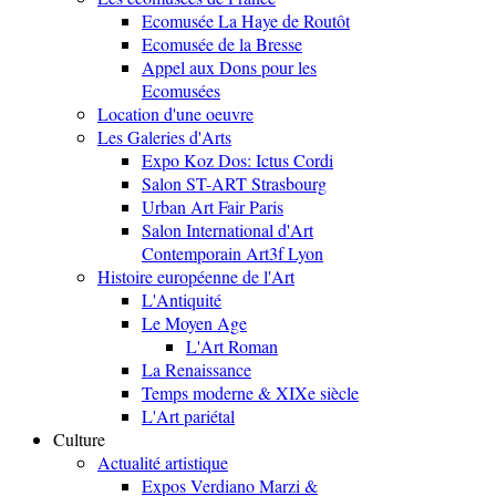
Ecomusée La Haye de Routôt
Ecomusée de la Bresse
Appel aux Dons pour les
Ecomusées
Location d'une oeuvre
Les Galeries d'Arts
Expo Koz Dos: Ictus Cordi
Salon ST-ART Strasbourg
Urban Art Fair Paris
Salon International d'Art
Contemporain Art3f Lyon
Histoire européenne de l'Art
L'Antiquité
Le Moyen Age
L'Art Roman
La Renaissance
Temps moderne & XIXe siècle
L'Art pariétal
Culture
Actualité artistique
Expos Verdiano Marzi &