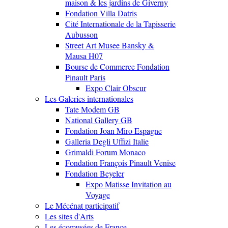
maison & les jardins de Giverny
Fondation Villa Datris
Cité Internationale de la Tapisserie
Aubusson
Street Art Musee Bansky &
Mausa H07
Bourse de Commerce Fondation
Pinault Paris
Expo Clair Obscur
Les Galeries internationales
Tate Modem GB
National Gallery GB
Fondation Joan Miro Espagne
Galleria Degli Uffizi Italie
Grimaldi Forum Monaco
Fondation François Pinault Venise
Fondation Beyeler
Expo Matisse Invitation au
Voyage
Le Mécénat participatif
Les sites d'Arts
Les écomusées de France