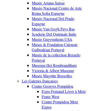
Musée Ariana Suisse
Muséo Nacional Centro de Arte
Reina Sofia Espagne
Muséo Nacional Del Prado
Espagne
Musée Van Gogh Pays Bas
Scuderie Del Quirinale Italie
Musée Guggenheim USA
Musee & Fondation Calouste
Gulbenkian Portugal
Musée de la collection Berardo
Portugal
Museum Het Rembrandthuis
Victoria & Albert Museum
Musée Magritte Bruxelles
Les Galeries françaises
Centre Georges Pompidou
Expo Fernand Léger à Metz
Franz West
Centre Pompidou Metz
Expos