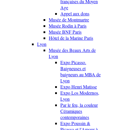
françaises du Moyen
Age
Appel aux dons
Musée de Montmartre
Musée Rodin à Paris
Musée BNF Paris
Hôtel de la Marine Paris
Lyon
Musée des Beaux Arts de
Lyon
Expo Picasso.
Baigneuses et
baigneurs au MBA de
Lyon
Expo Henri Matisse
Expo Los Modernos,
Lyon
Par le feu, la couleur
Céramiques
contemporaines
Expo Poussin &
Picasso et l'Amour à