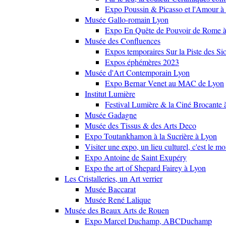
Expo Poussin & Picasso et l'Amour à
Musée Gallo-romain Lyon
Expo En Quête de Pouvoir de Rome
Musée des Confluences
Expos temporaires Sur la Piste des Si
Expos éphémères 2023
Musée d'Art Contemporain Lyon
Expo Bernar Venet au MAC de Lyon
Institut Lumière
Festival Lumière & la Ciné Brocante 
Musée Gadagne
Musée des Tissus & des Arts Deco
Expo Toutankhamon à la Sucrière à Lyon
Visiter une expo, un lieu culturel, c'est le m
Expo Antoine de Saint Exupéry
Expo the art of Shepard Fairey à Lyon
Les Cristalleries, un Art verrier
Musée Baccarat
Musée René Lalique
Musée des Beaux Arts de Rouen
Expo Marcel Duchamp, ABCDuchamp