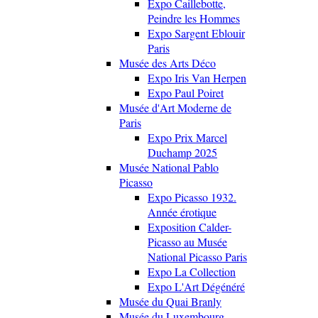
Expo Caillebotte,
Peindre les Hommes
Expo Sargent Eblouir
Paris
Musée des Arts Déco
Expo Iris Van Herpen
Expo Paul Poiret
Musée d'Art Moderne de
Paris
Expo Prix Marcel
Duchamp 2025
Musée National Pablo
Picasso
Expo Picasso 1932.
Année érotique
Exposition Calder-
Picasso au Musée
National Picasso Paris
Expo La Collection
Expo L'Art Dégénéré
Musée du Quai Branly
Musée du Luxembourg