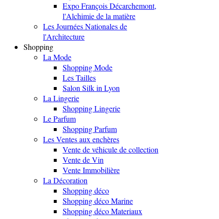
Expo François Décarchemont,
l'Alchimie de la matière
Les Journées Nationales de
l'Architecture
Shopping
La Mode
Shopping Mode
Les Tailles
Salon Silk in Lyon
La Lingerie
Shopping Lingerie
Le Parfum
Shopping Parfum
Les Ventes aux enchères
Vente de véhicule de collection
Vente de Vin
Vente Immobilière
La Décoration
Shopping déco
Shopping déco Marine
Shopping déco Materiaux