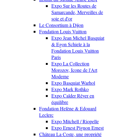
Expo Sur les Routes de
Samarcande, Merveilles de
soie et d'or
Le Consortium à Dijon
Fondation Louis Vuitton
Expo Jean Michel Basquiat
& Egon Schiele à la
Fondation Louis Vuitton
Paris
Expo La Collection
Morozov, Icone de l'Art
Moderne
Expo Basquiat Warhol
Expo Mark Rothko
Expo Calder Rêver en
équilibre
Fondation Helène & Edouard
Leclerc
Expo Mitchell / Riopelle
Expo Ernest Pignon Ernest
Château La Coste, une propriété