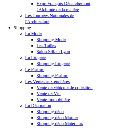
Expo François Décarchemont,
l'Alchimie de la matière
Les Journées Nationales de
l'Architecture
Shopping
La Mode
Shopping Mode
Les Tailles
Salon Silk in Lyon
La Lingerie
Shopping Lingerie
Le Parfum
Shopping Parfum
Les Ventes aux enchères
Vente de véhicule de collection
Vente de Vin
Vente Immobilière
La Décoration
Shopping déco
Shopping déco Marine
Shopping déco Materiaux