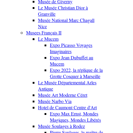
Musée de Giverny
Le Musée Christian Dior à
Granville
Musée National Marc Chagall
Nice
Musees Français II
Le Mucem
Expo Picasso Voyages
Imaginaires
Expo Jean Dubuffet au
Mucem
Expo 2022, la réplique de la
Grotte Cosquer à Marseille
Le Musée Départemental Arles
Antique
Musée Art Moderne Céret
Musée Narbo Via
Hotel de Caumont Centre d'Art
Expo Max Ernst, Mondes
Magiques, Mondes Libérés
Musée Soulages à Rodez
Pierre Soulages, le maître de