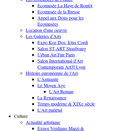
Ecomusée La Haye de Routôt
Ecomusée de la Bresse
Appel aux Dons pour les
Ecomusées
Location d'une oeuvre
Les Galeries d'Arts
Expo Koz Dos: Ictus Cordi
Salon ST-ART Strasbourg
Urban Art Fair Paris
Salon International d'Art
Contemporain Art3f Lyon
Histoire européenne de l'Art
L'Antiquité
Le Moyen Age
L'Art Roman
La Renaissance
Temps moderne & XIXe siècle
L'Art pariétal
Culture
Actualité artistique
Expos Verdiano Marzi &