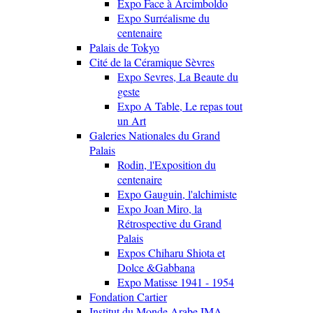
Expo Face à Arcimboldo
Expo Surréalisme du
centenaire
Palais de Tokyo
Cité de la Céramique Sèvres
Expo Sevres, La Beaute du
geste
Expo A Table, Le repas tout
un Art
Galeries Nationales du Grand
Palais
Rodin, l'Exposition du
centenaire
Expo Gauguin, l'alchimiste
Expo Joan Miro, la
Rétrospective du Grand
Palais
Expos Chiharu Shiota et
Dolce &Gabbana
Expo Matisse 1941 - 1954
Fondation Cartier
Institut du Monde Arabe IMA