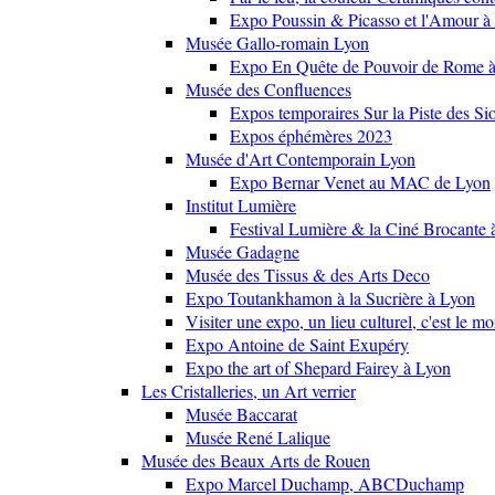
Expo Poussin & Picasso et l'Amour à
Musée Gallo-romain Lyon
Expo En Quête de Pouvoir de Rome
Musée des Confluences
Expos temporaires Sur la Piste des Si
Expos éphémères 2023
Musée d'Art Contemporain Lyon
Expo Bernar Venet au MAC de Lyon
Institut Lumière
Festival Lumière & la Ciné Brocante 
Musée Gadagne
Musée des Tissus & des Arts Deco
Expo Toutankhamon à la Sucrière à Lyon
Visiter une expo, un lieu culturel, c'est le m
Expo Antoine de Saint Exupéry
Expo the art of Shepard Fairey à Lyon
Les Cristalleries, un Art verrier
Musée Baccarat
Musée René Lalique
Musée des Beaux Arts de Rouen
Expo Marcel Duchamp, ABCDuchamp