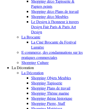
Shopping déco Tapisserie &
Papiers peints
Shopping déco Plans de travail
Shopping déco Meubles
Le Design à l'honneur à travers
Design Fair Paris & Paris Art
Design
La Brocante
La Ciné Brocante du Festival
Lumière
E-commerce, des condamnations sur les
pratiques commerciales
Shopping Culture
La Décoration
La Décoration
Shopping Objets Meubles
Shopping Tapisserie
Shopping Plans de travail
Shopping Thème marine
Shopping thème historique
Shopping Pierre, Staff
Shopping Matériaux