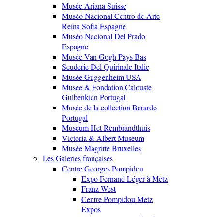
Musée Ariana Suisse
Muséo Nacional Centro de Arte
Reina Sofia Espagne
Muséo Nacional Del Prado
Espagne
Musée Van Gogh Pays Bas
Scuderie Del Quirinale Italie
Musée Guggenheim USA
Musee & Fondation Calouste
Gulbenkian Portugal
Musée de la collection Berardo
Portugal
Museum Het Rembrandthuis
Victoria & Albert Museum
Musée Magritte Bruxelles
Les Galeries françaises
Centre Georges Pompidou
Expo Fernand Léger à Metz
Franz West
Centre Pompidou Metz
Expos