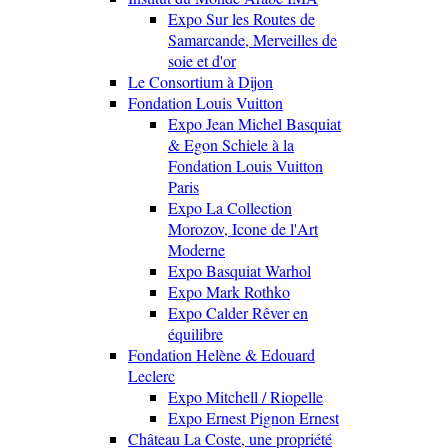
Expo Sur les Routes de
Samarcande, Merveilles de
soie et d'or
Le Consortium à Dijon
Fondation Louis Vuitton
Expo Jean Michel Basquiat
& Egon Schiele à la
Fondation Louis Vuitton
Paris
Expo La Collection
Morozov, Icone de l'Art
Moderne
Expo Basquiat Warhol
Expo Mark Rothko
Expo Calder Rêver en
équilibre
Fondation Helène & Edouard
Leclerc
Expo Mitchell / Riopelle
Expo Ernest Pignon Ernest
Château La Coste, une propriété