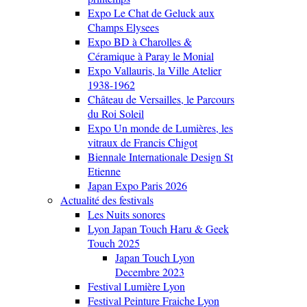
Expo Le Chat de Geluck aux
Champs Elysees
Expo BD à Charolles &
Céramique à Paray le Monial
Expo Vallauris, la Ville Atelier
1938-1962
Château de Versailles, le Parcours
du Roi Soleil
Expo Un monde de Lumières, les
vitraux de Francis Chigot
Biennale Internationale Design St
Etienne
Japan Expo Paris 2026
Actualité des festivals
Les Nuits sonores
Lyon Japan Touch Haru & Geek
Touch 2025
Japan Touch Lyon
Decembre 2023
Festival Lumière Lyon
Festival Peinture Fraiche Lyon