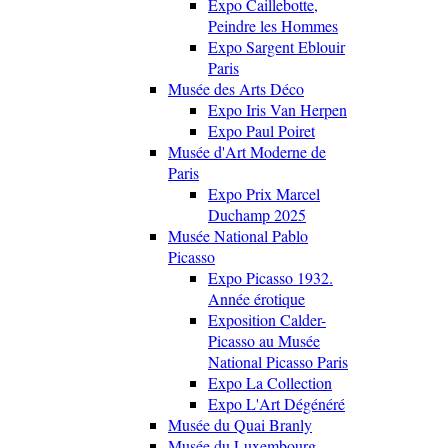
Expo Caillebotte,
Peindre les Hommes
Expo Sargent Eblouir
Paris
Musée des Arts Déco
Expo Iris Van Herpen
Expo Paul Poiret
Musée d'Art Moderne de
Paris
Expo Prix Marcel
Duchamp 2025
Musée National Pablo
Picasso
Expo Picasso 1932.
Année érotique
Exposition Calder-
Picasso au Musée
National Picasso Paris
Expo La Collection
Expo L'Art Dégénéré
Musée du Quai Branly
Musée du Luxembourg