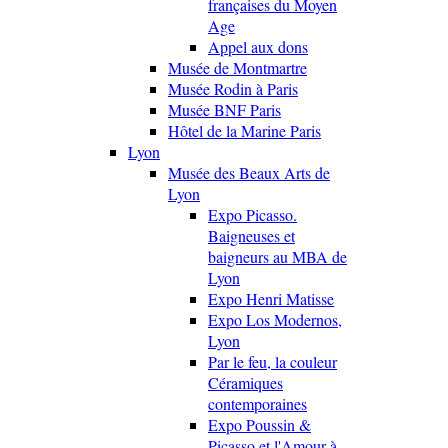
françaises du Moyen
Age
Appel aux dons
Musée de Montmartre
Musée Rodin à Paris
Musée BNF Paris
Hôtel de la Marine Paris
Lyon
Musée des Beaux Arts de
Lyon
Expo Picasso.
Baigneuses et
baigneurs au MBA de
Lyon
Expo Henri Matisse
Expo Los Modernos,
Lyon
Par le feu, la couleur
Céramiques
contemporaines
Expo Poussin &
Picasso et l'Amour à