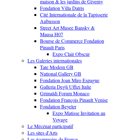
maison & les jardins de Giverny
Fondation Villa Datris
Cité Internationale de la Tapisserie
Aubusson
Street Art Musee Bansky &
Mausa H07
Bourse de Commerce Fondation
Pinault Paris
Expo Clair Obscur
Les Galeries internationales
Tate Modem GB
National Gallery GB
Fondation Joan Miro Espagne
Galleria Degli Uffizi Italie
Grimaldi Forum Monaco
Fondation François Pinault Venise
Fondation Beyeler
Expo Matisse Invitation au
Voyage
Le Mécénat participatif
Les sites d'Arts
Les écomusées de France