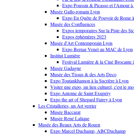
Expo Poussin & Picasso et l'Amour à
Musée Gallo-romain Lyon
Expo En Quête de Pouvoir de Rome
Musée des Confluences
Expos temporaires Sur la Piste des Si
Expos éphémères 2023
Musée d'Art Contemporain Lyon
Expo Bernar Venet au MAC de Lyon
Institut Lumière
Festival Lumière & la Ciné Brocante 
Musée Gadagne
Musée des Tissus & des Arts Deco
Expo Toutankhamon à la Sucrière à Lyon
Visiter une expo, un lieu culturel, c'est le m
Expo Antoine de Saint Exupéry
Expo the art of Shepard Fairey à Lyon
Les Cristalleries, un Art verrier
Musée Baccarat
Musée René Lalique
Musée des Beaux Arts de Rouen
Expo Marcel Duchamp, ABCDuchamp