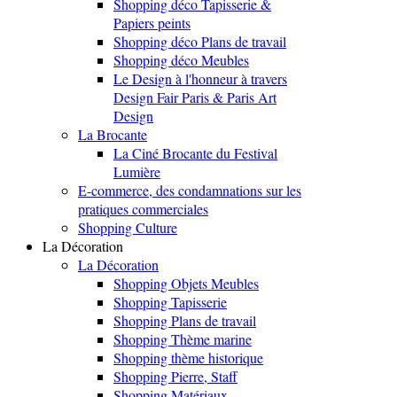
Shopping déco Tapisserie &
Papiers peints
Shopping déco Plans de travail
Shopping déco Meubles
Le Design à l'honneur à travers
Design Fair Paris & Paris Art
Design
La Brocante
La Ciné Brocante du Festival
Lumière
E-commerce, des condamnations sur les
pratiques commerciales
Shopping Culture
La Décoration
La Décoration
Shopping Objets Meubles
Shopping Tapisserie
Shopping Plans de travail
Shopping Thème marine
Shopping thème historique
Shopping Pierre, Staff
Shopping Matériaux