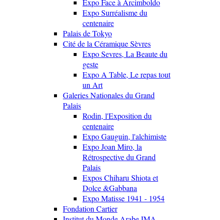
Expo Face à Arcimboldo
Expo Surréalisme du
centenaire
Palais de Tokyo
Cité de la Céramique Sèvres
Expo Sevres, La Beaute du
geste
Expo A Table, Le repas tout
un Art
Galeries Nationales du Grand
Palais
Rodin, l'Exposition du
centenaire
Expo Gauguin, l'alchimiste
Expo Joan Miro, la
Rétrospective du Grand
Palais
Expos Chiharu Shiota et
Dolce &Gabbana
Expo Matisse 1941 - 1954
Fondation Cartier
Institut du Monde Arabe IMA