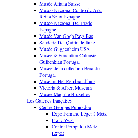
Musée Ariana Suisse
Muséo Nacional Centro de Arte
Reina Sofia Espagne
Muséo Nacional Del Prado
Espagne
Musée Van Gogh Pays Bas
Scuderie Del Quirinale Italie
Musée Guggenheim USA
Musee & Fondation Calouste
Gulbenkian Portugal
Musée de la collection Berardo
Portugal
Museum Het Rembrandthuis
Victoria & Albert Museum
Musée Magritte Bruxelles
Les Galeries françaises
Centre Georges Pompidou
Expo Fernand Léger à Metz
Franz West
Centre Pompidou Metz
Expos