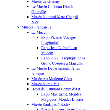
Musée de Giverny
Le Musée Christian Dior à
Granville
Musée National Marc Chagall
Nice
Musees Français II
Le Mucem
Expo Picasso Voyages
Imaginaires
Expo Jean Dubuffet au
Mucem
Expo 2022, la réplique de la
Grotte Cosquer à Marseille
Le Musée Départemental Arles
Antique
Musée Art Moderne Céret
Musée Narbo Via
Hotel de Caumont Centre d'Art
Expo Max Ernst, Mondes
Magiques, Mondes Libérés
Musée Soulages à Rodez
Pierre Soulages, le maître de