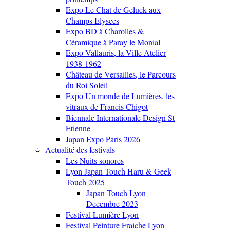
Expo Le Chat de Geluck aux
Champs Elysees
Expo BD à Charolles &
Céramique à Paray le Monial
Expo Vallauris, la Ville Atelier
1938-1962
Château de Versailles, le Parcours
du Roi Soleil
Expo Un monde de Lumières, les
vitraux de Francis Chigot
Biennale Internationale Design St
Etienne
Japan Expo Paris 2026
Actualité des festivals
Les Nuits sonores
Lyon Japan Touch Haru & Geek
Touch 2025
Japan Touch Lyon
Decembre 2023
Festival Lumière Lyon
Festival Peinture Fraiche Lyon