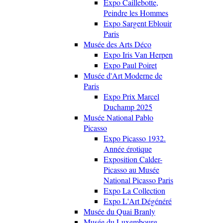
Expo Caillebotte,
Peindre les Hommes
Expo Sargent Eblouir
Paris
Musée des Arts Déco
Expo Iris Van Herpen
Expo Paul Poiret
Musée d'Art Moderne de
Paris
Expo Prix Marcel
Duchamp 2025
Musée National Pablo
Picasso
Expo Picasso 1932.
Année érotique
Exposition Calder-
Picasso au Musée
National Picasso Paris
Expo La Collection
Expo L'Art Dégénéré
Musée du Quai Branly
Musée du Luxembourg