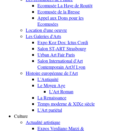
Ecomusée La Haye de Routôt
Ecomusée de la Bresse
Appel aux Dons pour les
Ecomusées
Location d'une oeuvre
Les Galeries d'Arts
Expo Koz Dos: Ictus Cordi
Salon ST-ART Strasbourg
Urban Art Fair Paris
Salon International d'Art
Contemporain Art3f Lyon
Histoire européenne de l'Art
L'Antiquité
Le Moyen Age
L'Art Roman
La Renaissance
Temps moderne & XIXe siècle
L'Art pariétal
Culture
Actualité artistique
Expos Verdiano Marzi &