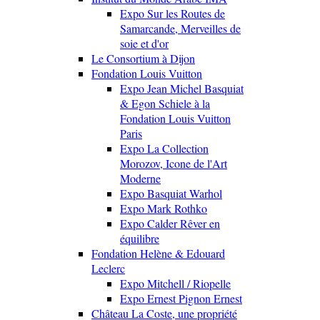
Expo Sur les Routes de
Samarcande, Merveilles de
soie et d'or
Le Consortium à Dijon
Fondation Louis Vuitton
Expo Jean Michel Basquiat
& Egon Schiele à la
Fondation Louis Vuitton
Paris
Expo La Collection
Morozov, Icone de l'Art
Moderne
Expo Basquiat Warhol
Expo Mark Rothko
Expo Calder Rêver en
équilibre
Fondation Helène & Edouard
Leclerc
Expo Mitchell / Riopelle
Expo Ernest Pignon Ernest
Château La Coste, une propriété