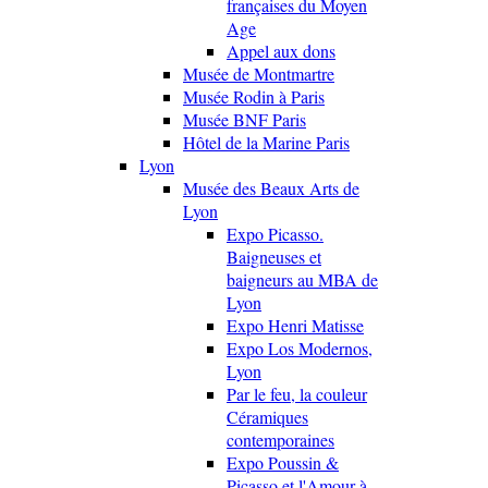
françaises du Moyen
Age
Appel aux dons
Musée de Montmartre
Musée Rodin à Paris
Musée BNF Paris
Hôtel de la Marine Paris
Lyon
Musée des Beaux Arts de
Lyon
Expo Picasso.
Baigneuses et
baigneurs au MBA de
Lyon
Expo Henri Matisse
Expo Los Modernos,
Lyon
Par le feu, la couleur
Céramiques
contemporaines
Expo Poussin &
Picasso et l'Amour à