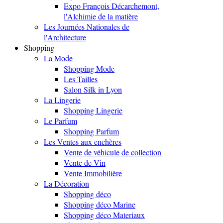
Expo François Décarchemont,
l'Alchimie de la matière
Les Journées Nationales de
l'Architecture
Shopping
La Mode
Shopping Mode
Les Tailles
Salon Silk in Lyon
La Lingerie
Shopping Lingerie
Le Parfum
Shopping Parfum
Les Ventes aux enchères
Vente de véhicule de collection
Vente de Vin
Vente Immobilière
La Décoration
Shopping déco
Shopping déco Marine
Shopping déco Materiaux