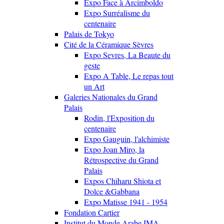
Expo Face à Arcimboldo
Expo Surréalisme du
centenaire
Palais de Tokyo
Cité de la Céramique Sèvres
Expo Sevres, La Beaute du
geste
Expo A Table, Le repas tout
un Art
Galeries Nationales du Grand
Palais
Rodin, l'Exposition du
centenaire
Expo Gauguin, l'alchimiste
Expo Joan Miro, la
Rétrospective du Grand
Palais
Expos Chiharu Shiota et
Dolce &Gabbana
Expo Matisse 1941 - 1954
Fondation Cartier
Institut du Monde Arabe IMA