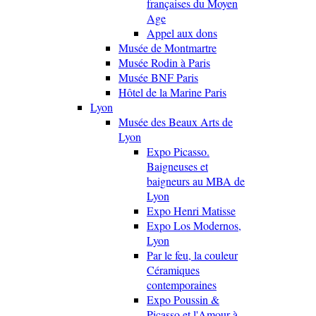
françaises du Moyen
Age
Appel aux dons
Musée de Montmartre
Musée Rodin à Paris
Musée BNF Paris
Hôtel de la Marine Paris
Lyon
Musée des Beaux Arts de
Lyon
Expo Picasso.
Baigneuses et
baigneurs au MBA de
Lyon
Expo Henri Matisse
Expo Los Modernos,
Lyon
Par le feu, la couleur
Céramiques
contemporaines
Expo Poussin &
Picasso et l'Amour à