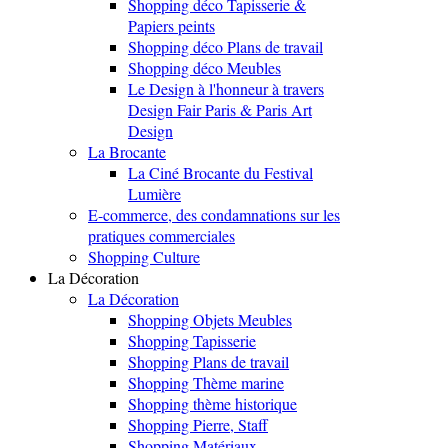
Shopping déco Tapisserie &
Papiers peints
Shopping déco Plans de travail
Shopping déco Meubles
Le Design à l'honneur à travers
Design Fair Paris & Paris Art
Design
La Brocante
La Ciné Brocante du Festival
Lumière
E-commerce, des condamnations sur les
pratiques commerciales
Shopping Culture
La Décoration
La Décoration
Shopping Objets Meubles
Shopping Tapisserie
Shopping Plans de travail
Shopping Thème marine
Shopping thème historique
Shopping Pierre, Staff
Shopping Matériaux