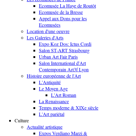
Ecomusée La Haye de Routôt
Ecomusée de la Bresse
Appel aux Dons pour les
Ecomusées
Location d'une oeuvre
Les Galeries d'Arts
Expo Koz Dos: Ictus Cordi
Salon ST-ART Strasbourg
Urban Art Fair Paris
Salon International d'Art
Contemporain Art3f Lyon
Histoire européenne de l'Art
L'Antiquité
Le Moyen Age
L'Art Roman
La Renaissance
Temps moderne & XIXe siècle
L'Art pariétal
Culture
Actualité artistique
Expos Verdiano Marzi &