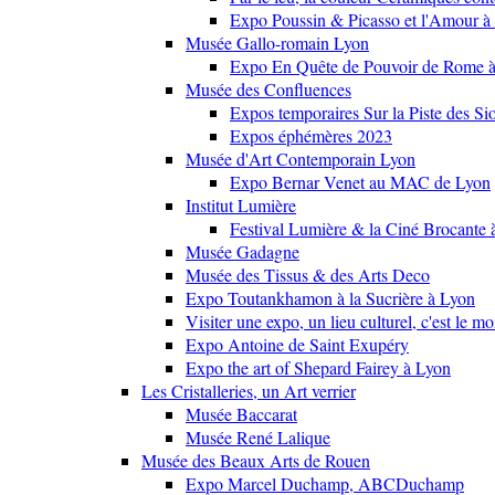
Expo Poussin & Picasso et l'Amour à
Musée Gallo-romain Lyon
Expo En Quête de Pouvoir de Rome
Musée des Confluences
Expos temporaires Sur la Piste des Si
Expos éphémères 2023
Musée d'Art Contemporain Lyon
Expo Bernar Venet au MAC de Lyon
Institut Lumière
Festival Lumière & la Ciné Brocante 
Musée Gadagne
Musée des Tissus & des Arts Deco
Expo Toutankhamon à la Sucrière à Lyon
Visiter une expo, un lieu culturel, c'est le m
Expo Antoine de Saint Exupéry
Expo the art of Shepard Fairey à Lyon
Les Cristalleries, un Art verrier
Musée Baccarat
Musée René Lalique
Musée des Beaux Arts de Rouen
Expo Marcel Duchamp, ABCDuchamp