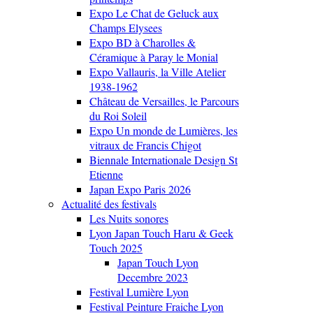
Expo Le Chat de Geluck aux
Champs Elysees
Expo BD à Charolles &
Céramique à Paray le Monial
Expo Vallauris, la Ville Atelier
1938-1962
Château de Versailles, le Parcours
du Roi Soleil
Expo Un monde de Lumières, les
vitraux de Francis Chigot
Biennale Internationale Design St
Etienne
Japan Expo Paris 2026
Actualité des festivals
Les Nuits sonores
Lyon Japan Touch Haru & Geek
Touch 2025
Japan Touch Lyon
Decembre 2023
Festival Lumière Lyon
Festival Peinture Fraiche Lyon