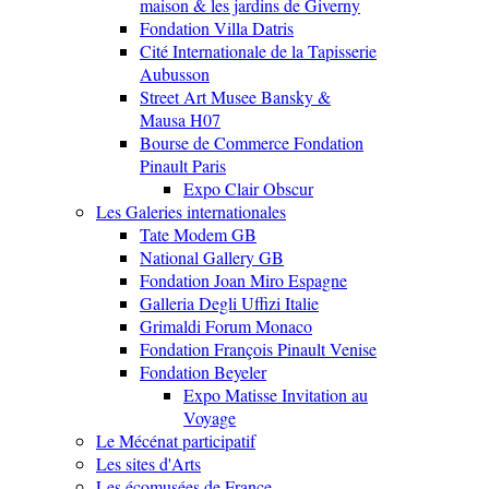
maison & les jardins de Giverny
Fondation Villa Datris
Cité Internationale de la Tapisserie
Aubusson
Street Art Musee Bansky &
Mausa H07
Bourse de Commerce Fondation
Pinault Paris
Expo Clair Obscur
Les Galeries internationales
Tate Modem GB
National Gallery GB
Fondation Joan Miro Espagne
Galleria Degli Uffizi Italie
Grimaldi Forum Monaco
Fondation François Pinault Venise
Fondation Beyeler
Expo Matisse Invitation au
Voyage
Le Mécénat participatif
Les sites d'Arts
Les écomusées de France