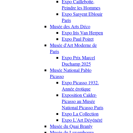
Expo Caillebotte,
Peindre les Hommes
Expo Sargent Eblouir
Paris
Musée des Arts Déco
Expo Iris Van Herpen
Expo Paul Poiret
Musée d'Art Moderne de
Paris
Expo Prix Marcel
Duchamp 2025
Musée National Pablo
Picasso
Expo Picasso 1932.
Année érotique
Exposition Calder-
Picasso au Musée
National Picasso Paris
Expo La Collection
Expo L'Art Dégénéré
Musée du Quai Branly
Musée du Luxembourg