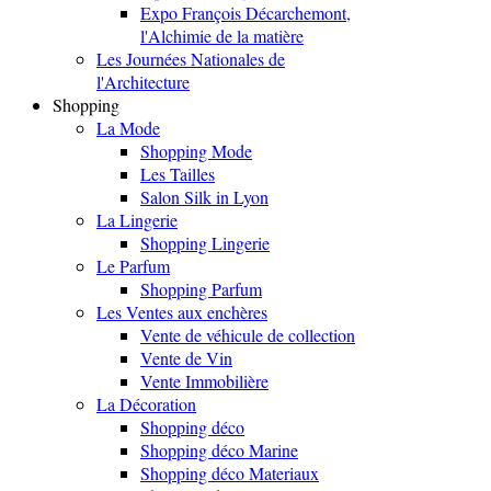
Expo François Décarchemont,
l'Alchimie de la matière
Les Journées Nationales de
l'Architecture
Shopping
La Mode
Shopping Mode
Les Tailles
Salon Silk in Lyon
La Lingerie
Shopping Lingerie
Le Parfum
Shopping Parfum
Les Ventes aux enchères
Vente de véhicule de collection
Vente de Vin
Vente Immobilière
La Décoration
Shopping déco
Shopping déco Marine
Shopping déco Materiaux