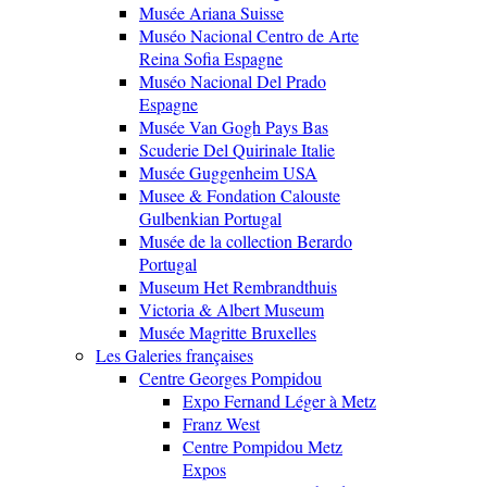
Musée Ariana Suisse
Muséo Nacional Centro de Arte
Reina Sofia Espagne
Muséo Nacional Del Prado
Espagne
Musée Van Gogh Pays Bas
Scuderie Del Quirinale Italie
Musée Guggenheim USA
Musee & Fondation Calouste
Gulbenkian Portugal
Musée de la collection Berardo
Portugal
Museum Het Rembrandthuis
Victoria & Albert Museum
Musée Magritte Bruxelles
Les Galeries françaises
Centre Georges Pompidou
Expo Fernand Léger à Metz
Franz West
Centre Pompidou Metz
Expos