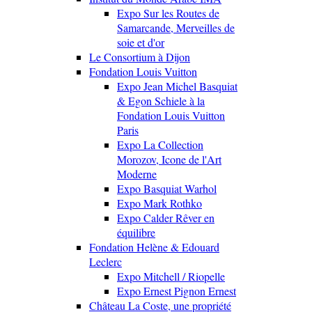
Expo Sur les Routes de
Samarcande, Merveilles de
soie et d'or
Le Consortium à Dijon
Fondation Louis Vuitton
Expo Jean Michel Basquiat
& Egon Schiele à la
Fondation Louis Vuitton
Paris
Expo La Collection
Morozov, Icone de l'Art
Moderne
Expo Basquiat Warhol
Expo Mark Rothko
Expo Calder Rêver en
équilibre
Fondation Helène & Edouard
Leclerc
Expo Mitchell / Riopelle
Expo Ernest Pignon Ernest
Château La Coste, une propriété