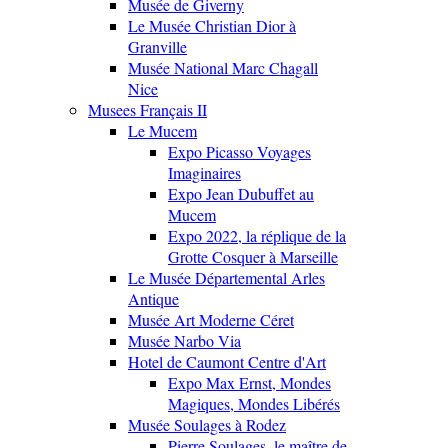
Musée de Giverny
Le Musée Christian Dior à
Granville
Musée National Marc Chagall
Nice
Musees Français II
Le Mucem
Expo Picasso Voyages
Imaginaires
Expo Jean Dubuffet au
Mucem
Expo 2022, la réplique de la
Grotte Cosquer à Marseille
Le Musée Départemental Arles
Antique
Musée Art Moderne Céret
Musée Narbo Via
Hotel de Caumont Centre d'Art
Expo Max Ernst, Mondes
Magiques, Mondes Libérés
Musée Soulages à Rodez
Pierre Soulages, le maître de