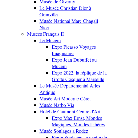
Musée de Giverny
Le Musée Christian Dior à
Granville
Musée National Marc Chagall
Nice
Musees Français II
Le Mucem
Expo Picasso Voyages
Imaginaires
Expo Jean Dubuffet au
Mucem
Expo 2022, la réplique de la
Grotte Cosquer à Marseille
Le Musée Départemental Arles
Antique
Musée Art Moderne Céret
Musée Narbo Via
Hotel de Caumont Centre d'Art
Expo Max Ernst, Mondes
Magiques, Mondes Libérés
Musée Soulages à Rodez
Pierre Soulages, le maître de