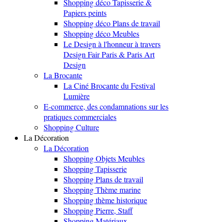
Shopping déco Tapisserie &
Papiers peints
Shopping déco Plans de travail
Shopping déco Meubles
Le Design à l'honneur à travers
Design Fair Paris & Paris Art
Design
La Brocante
La Ciné Brocante du Festival
Lumière
E-commerce, des condamnations sur les
pratiques commerciales
Shopping Culture
La Décoration
La Décoration
Shopping Objets Meubles
Shopping Tapisserie
Shopping Plans de travail
Shopping Thème marine
Shopping thème historique
Shopping Pierre, Staff
Shopping Matériaux