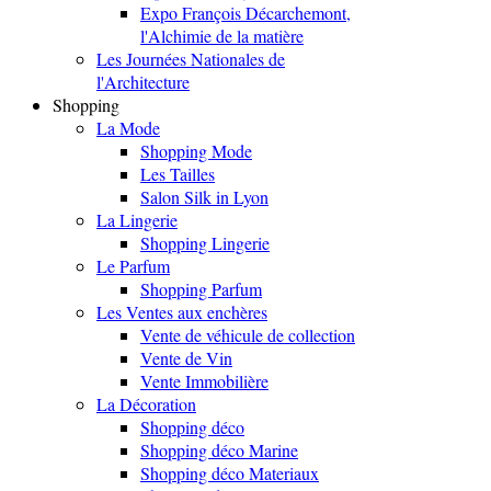
Expo François Décarchemont,
l'Alchimie de la matière
Les Journées Nationales de
l'Architecture
Shopping
La Mode
Shopping Mode
Les Tailles
Salon Silk in Lyon
La Lingerie
Shopping Lingerie
Le Parfum
Shopping Parfum
Les Ventes aux enchères
Vente de véhicule de collection
Vente de Vin
Vente Immobilière
La Décoration
Shopping déco
Shopping déco Marine
Shopping déco Materiaux