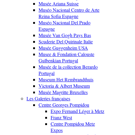
Musée Ariana Suisse
Muséo Nacional Centro de Arte
Reina Sofia Espagne
Muséo Nacional Del Prado
Espagne
Musée Van Gogh Pays Bas
Scuderie Del Quirinale Italie
Musée Guggenheim USA
Musee & Fondation Calouste
Gulbenkian Portugal
Musée de la collection Berardo
Portugal
Museum Het Rembrandthuis
Victoria & Albert Museum
Musée Magritte Bruxelles
Les Galeries françaises
Centre Georges Pompidou
Expo Fernand Léger à Metz
Franz West
Centre Pompidou Metz
Expos