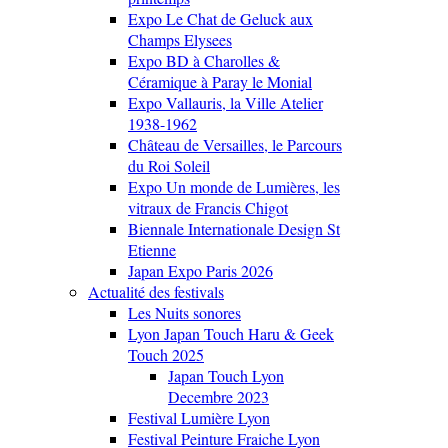
Expo Le Chat de Geluck aux
Champs Elysees
Expo BD à Charolles &
Céramique à Paray le Monial
Expo Vallauris, la Ville Atelier
1938-1962
Château de Versailles, le Parcours
du Roi Soleil
Expo Un monde de Lumières, les
vitraux de Francis Chigot
Biennale Internationale Design St
Etienne
Japan Expo Paris 2026
Actualité des festivals
Les Nuits sonores
Lyon Japan Touch Haru & Geek
Touch 2025
Japan Touch Lyon
Decembre 2023
Festival Lumière Lyon
Festival Peinture Fraiche Lyon