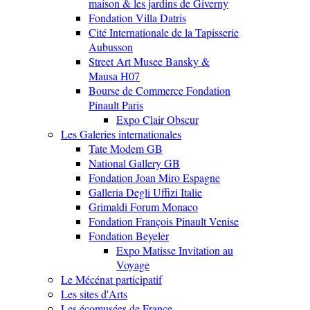
maison & les jardins de Giverny
Fondation Villa Datris
Cité Internationale de la Tapisserie
Aubusson
Street Art Musee Bansky &
Mausa H07
Bourse de Commerce Fondation
Pinault Paris
Expo Clair Obscur
Les Galeries internationales
Tate Modem GB
National Gallery GB
Fondation Joan Miro Espagne
Galleria Degli Uffizi Italie
Grimaldi Forum Monaco
Fondation François Pinault Venise
Fondation Beyeler
Expo Matisse Invitation au
Voyage
Le Mécénat participatif
Les sites d'Arts
Les écomusées de France