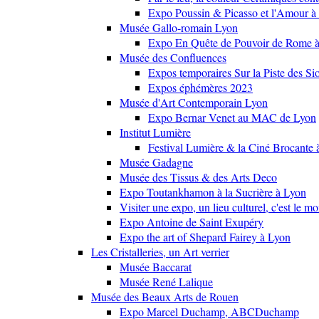
Expo Poussin & Picasso et l'Amour à
Musée Gallo-romain Lyon
Expo En Quête de Pouvoir de Rome
Musée des Confluences
Expos temporaires Sur la Piste des Si
Expos éphémères 2023
Musée d'Art Contemporain Lyon
Expo Bernar Venet au MAC de Lyon
Institut Lumière
Festival Lumière & la Ciné Brocante 
Musée Gadagne
Musée des Tissus & des Arts Deco
Expo Toutankhamon à la Sucrière à Lyon
Visiter une expo, un lieu culturel, c'est le m
Expo Antoine de Saint Exupéry
Expo the art of Shepard Fairey à Lyon
Les Cristalleries, un Art verrier
Musée Baccarat
Musée René Lalique
Musée des Beaux Arts de Rouen
Expo Marcel Duchamp, ABCDuchamp