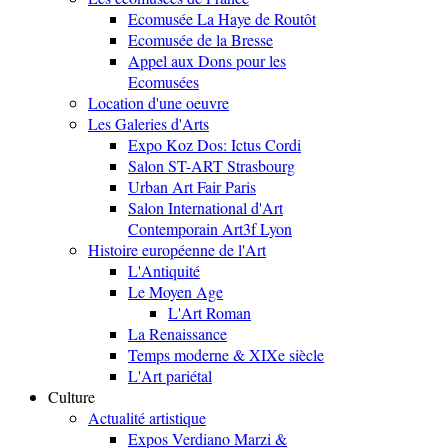
Ecomusée La Haye de Routôt
Ecomusée de la Bresse
Appel aux Dons pour les
Ecomusées
Location d'une oeuvre
Les Galeries d'Arts
Expo Koz Dos: Ictus Cordi
Salon ST-ART Strasbourg
Urban Art Fair Paris
Salon International d'Art
Contemporain Art3f Lyon
Histoire européenne de l'Art
L'Antiquité
Le Moyen Age
L'Art Roman
La Renaissance
Temps moderne & XIXe siècle
L'Art pariétal
Culture
Actualité artistique
Expos Verdiano Marzi &