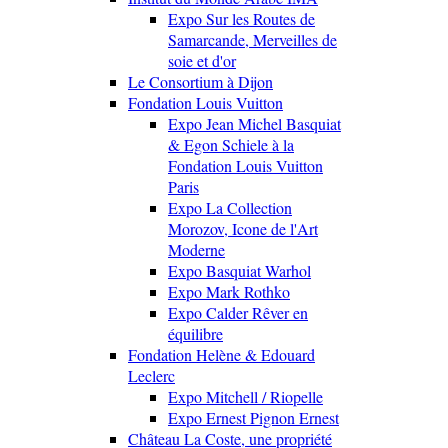
Expo Sur les Routes de
Samarcande, Merveilles de
soie et d'or
Le Consortium à Dijon
Fondation Louis Vuitton
Expo Jean Michel Basquiat
& Egon Schiele à la
Fondation Louis Vuitton
Paris
Expo La Collection
Morozov, Icone de l'Art
Moderne
Expo Basquiat Warhol
Expo Mark Rothko
Expo Calder Rêver en
équilibre
Fondation Helène & Edouard
Leclerc
Expo Mitchell / Riopelle
Expo Ernest Pignon Ernest
Château La Coste, une propriété