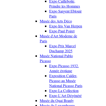
Expo Caillebotte,
Peindre les Hommes
Expo Sargent Eblouir
Paris
Musée des Arts Déco
Expo Iris Van Herpen
Expo Paul Poiret
Musée d'Art Moderne de
Paris
Expo Prix Marcel
Duchamp 2025
Musée National Pablo
Picasso
Expo Picasso 1932.
Année érotique
Exposition Calder-
Picasso au Musée
National Picasso Paris
Expo La Collection
Expo L'Art Dégénéré
Musée du Quai Branly
Musée du Luxembourg