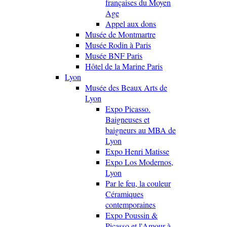
françaises du Moyen
Age
Appel aux dons
Musée de Montmartre
Musée Rodin à Paris
Musée BNF Paris
Hôtel de la Marine Paris
Lyon
Musée des Beaux Arts de
Lyon
Expo Picasso.
Baigneuses et
baigneurs au MBA de
Lyon
Expo Henri Matisse
Expo Los Modernos,
Lyon
Par le feu, la couleur
Céramiques
contemporaines
Expo Poussin &
Picasso et l'Amour à