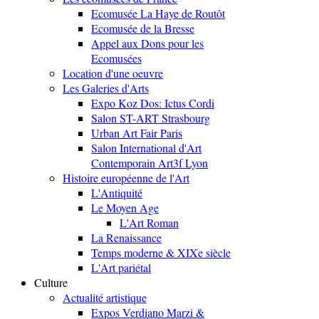
Ecomusée La Haye de Routôt
Ecomusée de la Bresse
Appel aux Dons pour les
Ecomusées
Location d'une oeuvre
Les Galeries d'Arts
Expo Koz Dos: Ictus Cordi
Salon ST-ART Strasbourg
Urban Art Fair Paris
Salon International d'Art
Contemporain Art3f Lyon
Histoire européenne de l'Art
L'Antiquité
Le Moyen Age
L'Art Roman
La Renaissance
Temps moderne & XIXe siècle
L'Art pariétal
Culture
Actualité artistique
Expos Verdiano Marzi &