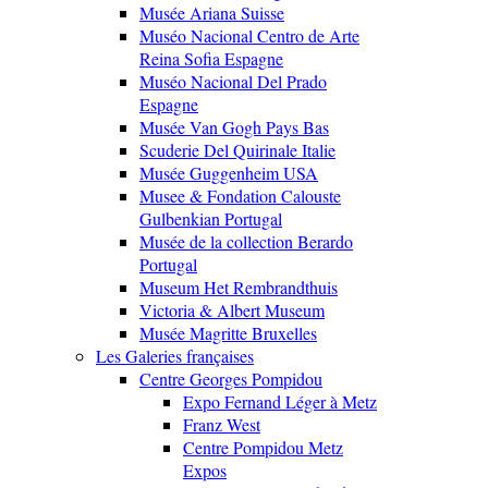
Musée Ariana Suisse
Muséo Nacional Centro de Arte
Reina Sofia Espagne
Muséo Nacional Del Prado
Espagne
Musée Van Gogh Pays Bas
Scuderie Del Quirinale Italie
Musée Guggenheim USA
Musee & Fondation Calouste
Gulbenkian Portugal
Musée de la collection Berardo
Portugal
Museum Het Rembrandthuis
Victoria & Albert Museum
Musée Magritte Bruxelles
Les Galeries françaises
Centre Georges Pompidou
Expo Fernand Léger à Metz
Franz West
Centre Pompidou Metz
Expos