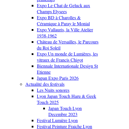
Expo Le Chat de Geluck aux
Champs Elysees
Expo BD à Charolles &
Céramique à Paray le Monial
Expo Vallauris, la Ville Atelier
1938-1962
Château de Versailles, le Parcours
du Roi Soleil
Expo Un monde de Lumières, les
vitraux de Francis Chigot
Biennale Internationale Design St
Etienne
Japan Expo Paris 2026
Actualité des festivals
Les Nuits sonores
Lyon Japan Touch Haru & Geek
Touch 2025
Japan Touch Lyon
Decembre 2023
Festival Lumière Lyon
Festival Peinture Fraiche Lyon