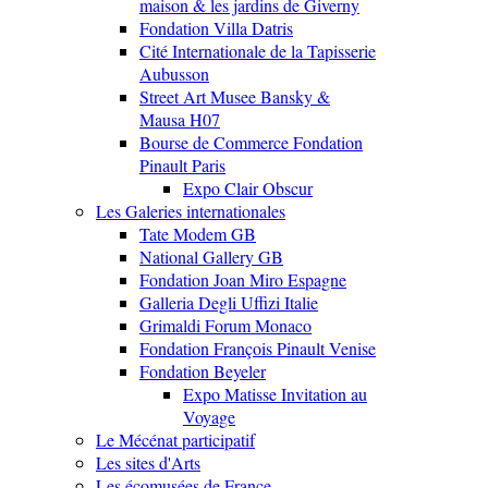
maison & les jardins de Giverny
Fondation Villa Datris
Cité Internationale de la Tapisserie
Aubusson
Street Art Musee Bansky &
Mausa H07
Bourse de Commerce Fondation
Pinault Paris
Expo Clair Obscur
Les Galeries internationales
Tate Modem GB
National Gallery GB
Fondation Joan Miro Espagne
Galleria Degli Uffizi Italie
Grimaldi Forum Monaco
Fondation François Pinault Venise
Fondation Beyeler
Expo Matisse Invitation au
Voyage
Le Mécénat participatif
Les sites d'Arts
Les écomusées de France