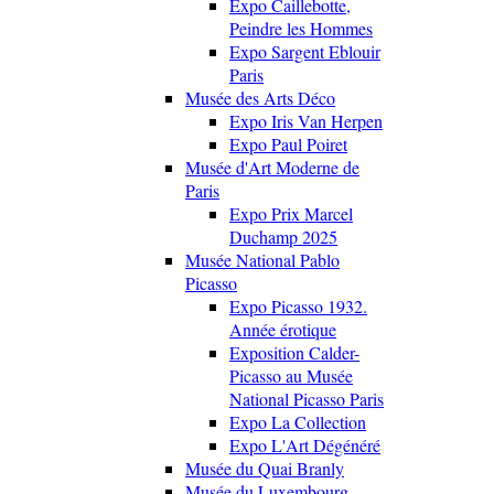
Expo Caillebotte,
Peindre les Hommes
Expo Sargent Eblouir
Paris
Musée des Arts Déco
Expo Iris Van Herpen
Expo Paul Poiret
Musée d'Art Moderne de
Paris
Expo Prix Marcel
Duchamp 2025
Musée National Pablo
Picasso
Expo Picasso 1932.
Année érotique
Exposition Calder-
Picasso au Musée
National Picasso Paris
Expo La Collection
Expo L'Art Dégénéré
Musée du Quai Branly
Musée du Luxembourg