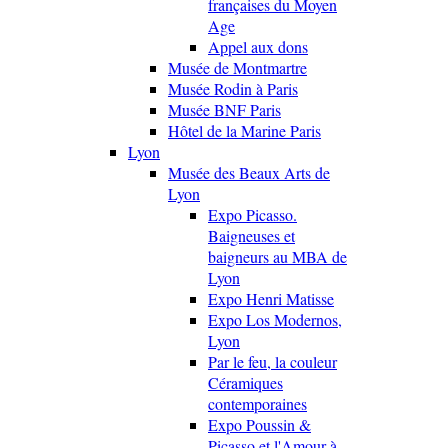
françaises du Moyen
Age
Appel aux dons
Musée de Montmartre
Musée Rodin à Paris
Musée BNF Paris
Hôtel de la Marine Paris
Lyon
Musée des Beaux Arts de
Lyon
Expo Picasso.
Baigneuses et
baigneurs au MBA de
Lyon
Expo Henri Matisse
Expo Los Modernos,
Lyon
Par le feu, la couleur
Céramiques
contemporaines
Expo Poussin &
Picasso et l'Amour à