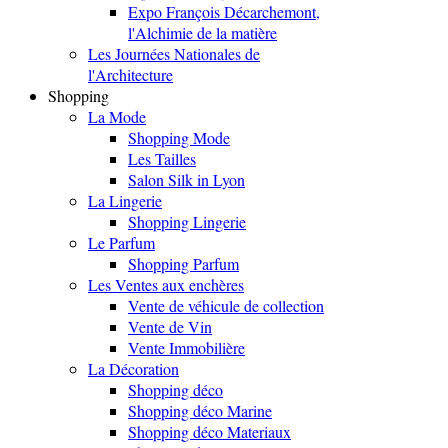
Expo François Décarchemont,
l'Alchimie de la matière
Les Journées Nationales de
l'Architecture
Shopping
La Mode
Shopping Mode
Les Tailles
Salon Silk in Lyon
La Lingerie
Shopping Lingerie
Le Parfum
Shopping Parfum
Les Ventes aux enchères
Vente de véhicule de collection
Vente de Vin
Vente Immobilière
La Décoration
Shopping déco
Shopping déco Marine
Shopping déco Materiaux