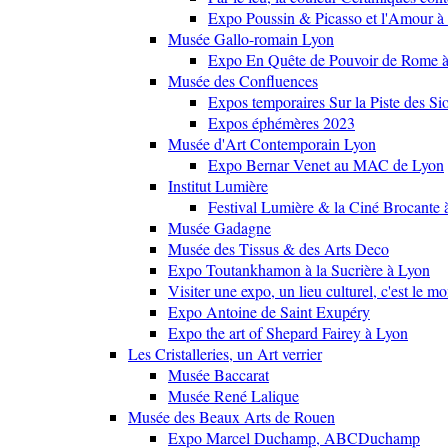
Expo Poussin & Picasso et l'Amour à
Musée Gallo-romain Lyon
Expo En Quête de Pouvoir de Rome
Musée des Confluences
Expos temporaires Sur la Piste des Si
Expos éphémères 2023
Musée d'Art Contemporain Lyon
Expo Bernar Venet au MAC de Lyon
Institut Lumière
Festival Lumière & la Ciné Brocante 
Musée Gadagne
Musée des Tissus & des Arts Deco
Expo Toutankhamon à la Sucrière à Lyon
Visiter une expo, un lieu culturel, c'est le m
Expo Antoine de Saint Exupéry
Expo the art of Shepard Fairey à Lyon
Les Cristalleries, un Art verrier
Musée Baccarat
Musée René Lalique
Musée des Beaux Arts de Rouen
Expo Marcel Duchamp, ABCDuchamp