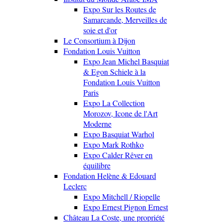
Expo Sur les Routes de
Samarcande, Merveilles de
soie et d'or
Le Consortium à Dijon
Fondation Louis Vuitton
Expo Jean Michel Basquiat
& Egon Schiele à la
Fondation Louis Vuitton
Paris
Expo La Collection
Morozov, Icone de l'Art
Moderne
Expo Basquiat Warhol
Expo Mark Rothko
Expo Calder Rêver en
équilibre
Fondation Helène & Edouard
Leclerc
Expo Mitchell / Riopelle
Expo Ernest Pignon Ernest
Château La Coste, une propriété