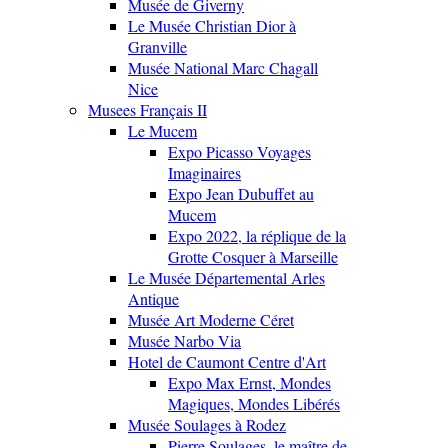
Musée de Giverny
Le Musée Christian Dior à
Granville
Musée National Marc Chagall
Nice
Musees Français II
Le Mucem
Expo Picasso Voyages
Imaginaires
Expo Jean Dubuffet au
Mucem
Expo 2022, la réplique de la
Grotte Cosquer à Marseille
Le Musée Départemental Arles
Antique
Musée Art Moderne Céret
Musée Narbo Via
Hotel de Caumont Centre d'Art
Expo Max Ernst, Mondes
Magiques, Mondes Libérés
Musée Soulages à Rodez
Pierre Soulages, le maître de