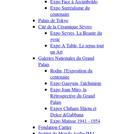
Expo Face à Arcimboldo
Expo Surréalisme du
centenaire
Palais de Tokyo
Cité de la Céramique Sèvres
Expo Sevres, La Beaute du
geste
Expo A Table, Le repas tout
un Art
Galeries Nationales du Grand
Palais
Rodin, l'Exposition du
centenaire
Expo Gauguin, l'alchimiste
Expo Joan Miro, la
Rétrospective du Grand
Palais
Expos Chiharu Shiota et
Dolce &Gabbana
Expo Matisse 1941 - 1954
Fondation Cartier
Institut du Monde Arabe IMA