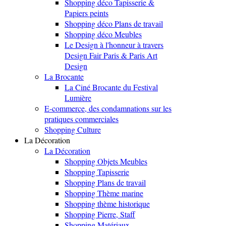
Shopping déco Tapisserie &
Papiers peints
Shopping déco Plans de travail
Shopping déco Meubles
Le Design à l'honneur à travers
Design Fair Paris & Paris Art
Design
La Brocante
La Ciné Brocante du Festival
Lumière
E-commerce, des condamnations sur les
pratiques commerciales
Shopping Culture
La Décoration
La Décoration
Shopping Objets Meubles
Shopping Tapisserie
Shopping Plans de travail
Shopping Thème marine
Shopping thème historique
Shopping Pierre, Staff
Shopping Matériaux