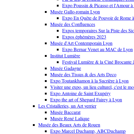
Expo Poussin & Picasso et l'Amour à
Musée Gallo-romain Lyon
Expo En Quête de Pouvoir de Rome
Musée des Confluences
Expos temporaires Sur la Piste des Si
Expos éphémères 2023
Musée d'Art Contemporain Lyon
Expo Bernar Venet au MAC de Lyon
Institut Lumière
Festival Lumière & la Ciné Brocante 
Musée Gadagne
Musée des Tissus & des Arts Deco
Expo Toutankhamon à la Sucrière à Lyon
Visiter une expo, un lieu culturel, c'est le m
Expo Antoine de Saint Exupéry
Expo the art of Shepard Fairey à Lyon
Les Cristalleries, un Art verrier
Musée Baccarat
Musée René Lalique
Musée des Beaux Arts de Rouen
Expo Marcel Duchamp, ABCDuchamp