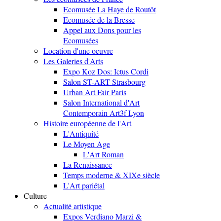
Ecomusée La Haye de Routôt
Ecomusée de la Bresse
Appel aux Dons pour les
Ecomusées
Location d'une oeuvre
Les Galeries d'Arts
Expo Koz Dos: Ictus Cordi
Salon ST-ART Strasbourg
Urban Art Fair Paris
Salon International d'Art
Contemporain Art3f Lyon
Histoire européenne de l'Art
L'Antiquité
Le Moyen Age
L'Art Roman
La Renaissance
Temps moderne & XIXe siècle
L'Art pariétal
Culture
Actualité artistique
Expos Verdiano Marzi &