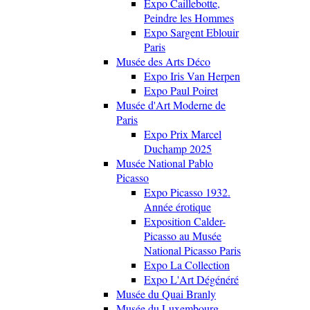
Expo Caillebotte,
Peindre les Hommes
Expo Sargent Eblouir
Paris
Musée des Arts Déco
Expo Iris Van Herpen
Expo Paul Poiret
Musée d'Art Moderne de
Paris
Expo Prix Marcel
Duchamp 2025
Musée National Pablo
Picasso
Expo Picasso 1932.
Année érotique
Exposition Calder-
Picasso au Musée
National Picasso Paris
Expo La Collection
Expo L'Art Dégénéré
Musée du Quai Branly
Musée du Luxembourg