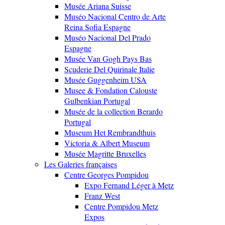
Musée Ariana Suisse
Muséo Nacional Centro de Arte
Reina Sofia Espagne
Muséo Nacional Del Prado
Espagne
Musée Van Gogh Pays Bas
Scuderie Del Quirinale Italie
Musée Guggenheim USA
Musee & Fondation Calouste
Gulbenkian Portugal
Musée de la collection Berardo
Portugal
Museum Het Rembrandthuis
Victoria & Albert Museum
Musée Magritte Bruxelles
Les Galeries françaises
Centre Georges Pompidou
Expo Fernand Léger à Metz
Franz West
Centre Pompidou Metz
Expos