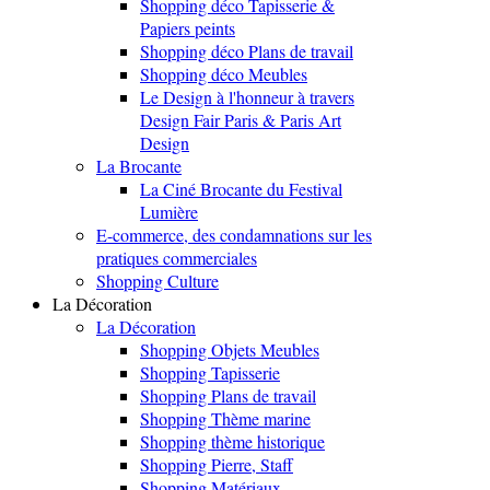
Shopping déco Tapisserie &
Papiers peints
Shopping déco Plans de travail
Shopping déco Meubles
Le Design à l'honneur à travers
Design Fair Paris & Paris Art
Design
La Brocante
La Ciné Brocante du Festival
Lumière
E-commerce, des condamnations sur les
pratiques commerciales
Shopping Culture
La Décoration
La Décoration
Shopping Objets Meubles
Shopping Tapisserie
Shopping Plans de travail
Shopping Thème marine
Shopping thème historique
Shopping Pierre, Staff
Shopping Matériaux