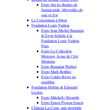
Expo Sur les Routes de
Samarcande, Merveilles de
soie et d'or
Le Consortium à Dijon
Fondation Louis Vuitton
Expo Jean Michel Basquiat
& Egon Schiele à la
Fondation Louis Vuitton
Paris
Expo La Collection
Morozov, Icone de l'Art
Moderne
Expo Basquiat Warhol
Expo Mark Rothko
Expo Calder Rêver en
équilibre
Fondation Helène & Edouard
Leclerc
Expo Mitchell / Riopelle
Expo Ernest Pignon Ernest
Château La Coste, une propriété