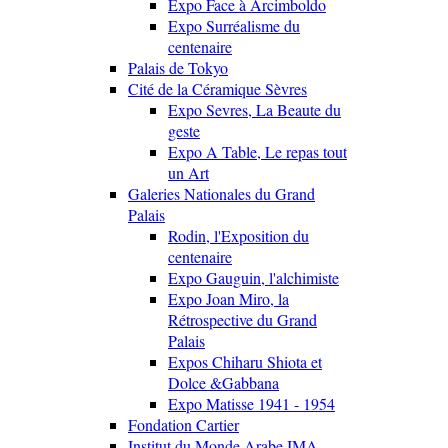
Expo Face à Arcimboldo
Expo Surréalisme du
centenaire
Palais de Tokyo
Cité de la Céramique Sèvres
Expo Sevres, La Beaute du
geste
Expo A Table, Le repas tout
un Art
Galeries Nationales du Grand
Palais
Rodin, l'Exposition du
centenaire
Expo Gauguin, l'alchimiste
Expo Joan Miro, la
Rétrospective du Grand
Palais
Expos Chiharu Shiota et
Dolce &Gabbana
Expo Matisse 1941 - 1954
Fondation Cartier
Institut du Monde Arabe IMA