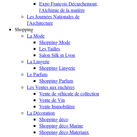
Expo François Décarchemont,
l'Alchimie de la matière
Les Journées Nationales de
l'Architecture
Shopping
La Mode
Shopping Mode
Les Tailles
Salon Silk in Lyon
La Lingerie
Shopping Lingerie
Le Parfum
Shopping Parfum
Les Ventes aux enchères
Vente de véhicule de collection
Vente de Vin
Vente Immobilière
La Décoration
Shopping déco
Shopping déco Marine
Shopping déco Materiaux