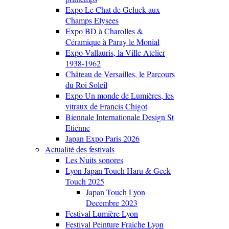
Expo Le Chat de Geluck aux
Champs Elysees
Expo BD à Charolles &
Céramique à Paray le Monial
Expo Vallauris, la Ville Atelier
1938-1962
Château de Versailles, le Parcours
du Roi Soleil
Expo Un monde de Lumières, les
vitraux de Francis Chigot
Biennale Internationale Design St
Etienne
Japan Expo Paris 2026
Actualité des festivals
Les Nuits sonores
Lyon Japan Touch Haru & Geek
Touch 2025
Japan Touch Lyon
Decembre 2023
Festival Lumière Lyon
Festival Peinture Fraiche Lyon