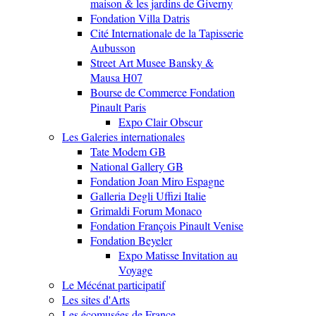
maison & les jardins de Giverny
Fondation Villa Datris
Cité Internationale de la Tapisserie
Aubusson
Street Art Musee Bansky &
Mausa H07
Bourse de Commerce Fondation
Pinault Paris
Expo Clair Obscur
Les Galeries internationales
Tate Modem GB
National Gallery GB
Fondation Joan Miro Espagne
Galleria Degli Uffizi Italie
Grimaldi Forum Monaco
Fondation François Pinault Venise
Fondation Beyeler
Expo Matisse Invitation au
Voyage
Le Mécénat participatif
Les sites d'Arts
Les écomusées de France