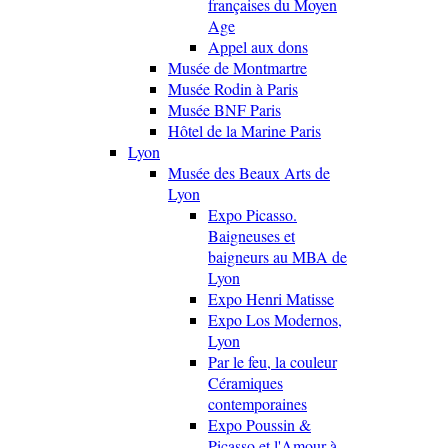
françaises du Moyen
Age
Appel aux dons
Musée de Montmartre
Musée Rodin à Paris
Musée BNF Paris
Hôtel de la Marine Paris
Lyon
Musée des Beaux Arts de
Lyon
Expo Picasso.
Baigneuses et
baigneurs au MBA de
Lyon
Expo Henri Matisse
Expo Los Modernos,
Lyon
Par le feu, la couleur
Céramiques
contemporaines
Expo Poussin &
Picasso et l'Amour à