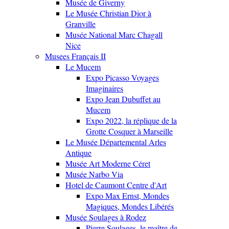
Musée de Giverny
Le Musée Christian Dior à
Granville
Musée National Marc Chagall
Nice
Musees Français II
Le Mucem
Expo Picasso Voyages
Imaginaires
Expo Jean Dubuffet au
Mucem
Expo 2022, la réplique de la
Grotte Cosquer à Marseille
Le Musée Départemental Arles
Antique
Musée Art Moderne Céret
Musée Narbo Via
Hotel de Caumont Centre d'Art
Expo Max Ernst, Mondes
Magiques, Mondes Libérés
Musée Soulages à Rodez
Pierre Soulages, le maître de