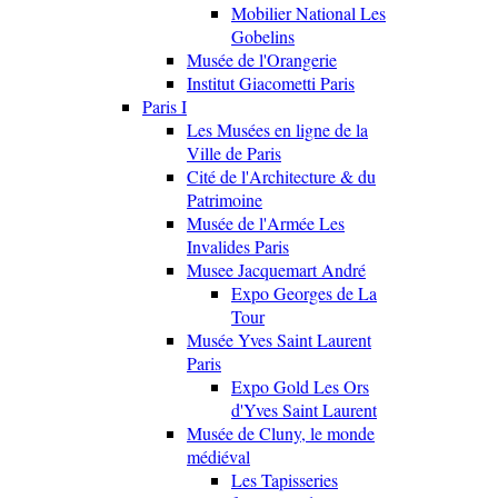
Mobilier National Les
Gobelins
Musée de l'Orangerie
Institut Giacometti Paris
Paris I
Les Musées en ligne de la
Ville de Paris
Cité de l'Architecture & du
Patrimoine
Musée de l'Armée Les
Invalides Paris
Musee Jacquemart André
Expo Georges de La
Tour
Musée Yves Saint Laurent
Paris
Expo Gold Les Ors
d'Yves Saint Laurent
Musée de Cluny, le monde
médiéval
Les Tapisseries