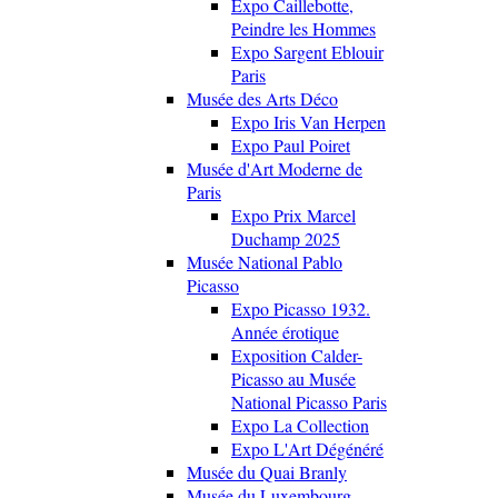
Expo Caillebotte,
Peindre les Hommes
Expo Sargent Eblouir
Paris
Musée des Arts Déco
Expo Iris Van Herpen
Expo Paul Poiret
Musée d'Art Moderne de
Paris
Expo Prix Marcel
Duchamp 2025
Musée National Pablo
Picasso
Expo Picasso 1932.
Année érotique
Exposition Calder-
Picasso au Musée
National Picasso Paris
Expo La Collection
Expo L'Art Dégénéré
Musée du Quai Branly
Musée du Luxembourg