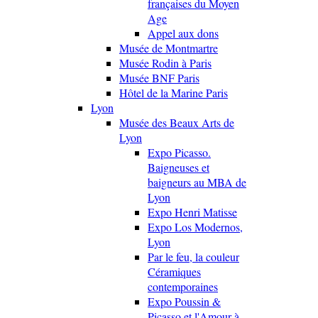
françaises du Moyen
Age
Appel aux dons
Musée de Montmartre
Musée Rodin à Paris
Musée BNF Paris
Hôtel de la Marine Paris
Lyon
Musée des Beaux Arts de
Lyon
Expo Picasso.
Baigneuses et
baigneurs au MBA de
Lyon
Expo Henri Matisse
Expo Los Modernos,
Lyon
Par le feu, la couleur
Céramiques
contemporaines
Expo Poussin &
Picasso et l'Amour à