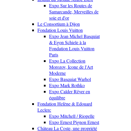
Expo Sur les Routes de
Samarcande, Merveilles de
soie et d'or
Le Consortium à Dijon
Fondation Louis Vuitton
Expo Jean Michel Basquiat
& Egon Schiele à la
Fondation Louis Vuitton
Paris
Expo La Collection
Morozov, Icone de l'Art
Moderne
Expo Basquiat Warhol
Expo Mark Rothko
Expo Calder Rêver en
équilibre
Fondation Helène & Edouard
Leclerc
Expo Mitchell / Riopelle
Expo Ernest Pignon Ernest
Château La Coste, une propriété