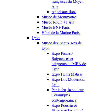
françaises du Moyen
Age
Appel aux dons
Musée de Montmartre
Musée Rodin à Paris
Musée BNF Paris
Hôtel de la Marine Paris
Lyon
Musée des Beaux Arts de
Lyon
Expo Picasso.
Baigneuses et
baigneurs au MBA de
Lyon
Expo Henri Matisse
Expo Los Modernos,
Lyon
Par le feu, la couleur
Céramiques
contemporaines
Expo Poussin &
Picasso et l'Amour à