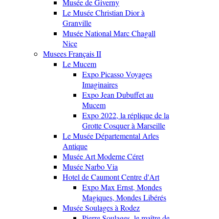
Musée de Giverny
Le Musée Christian Dior à
Granville
Musée National Marc Chagall
Nice
Musees Français II
Le Mucem
Expo Picasso Voyages
Imaginaires
Expo Jean Dubuffet au
Mucem
Expo 2022, la réplique de la
Grotte Cosquer à Marseille
Le Musée Départemental Arles
Antique
Musée Art Moderne Céret
Musée Narbo Via
Hotel de Caumont Centre d'Art
Expo Max Ernst, Mondes
Magiques, Mondes Libérés
Musée Soulages à Rodez
Pierre Soulages, le maître de