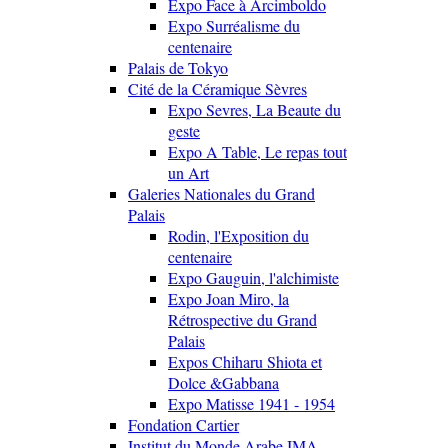
Expo Face à Arcimboldo
Expo Surréalisme du
centenaire
Palais de Tokyo
Cité de la Céramique Sèvres
Expo Sevres, La Beaute du
geste
Expo A Table, Le repas tout
un Art
Galeries Nationales du Grand
Palais
Rodin, l'Exposition du
centenaire
Expo Gauguin, l'alchimiste
Expo Joan Miro, la
Rétrospective du Grand
Palais
Expos Chiharu Shiota et
Dolce &Gabbana
Expo Matisse 1941 - 1954
Fondation Cartier
Institut du Monde Arabe IMA