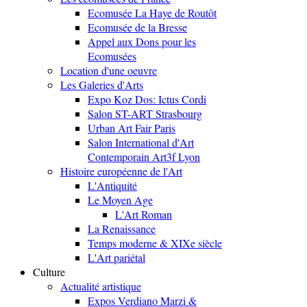
Ecomusée La Haye de Routôt
Ecomusée de la Bresse
Appel aux Dons pour les
Ecomusées
Location d'une oeuvre
Les Galeries d'Arts
Expo Koz Dos: Ictus Cordi
Salon ST-ART Strasbourg
Urban Art Fair Paris
Salon International d'Art
Contemporain Art3f Lyon
Histoire européenne de l'Art
L'Antiquité
Le Moyen Age
L'Art Roman
La Renaissance
Temps moderne & XIXe siècle
L'Art pariétal
Culture
Actualité artistique
Expos Verdiano Marzi &