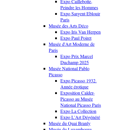
Expo Caillebotte,
Peindre les Hommes
Expo Sargent Eblouir
Paris
Musée des Arts Déco
Expo Iris Van Herpen
Expo Paul Poiret
Musée d'Art Moderne de
Paris
Expo Prix Marcel
Duchamp 2025
Musée National Pablo
Picasso
Expo Picasso 1932.
Année érotique
Exposition Calder-
Picasso au Musée
National Picasso Paris
Expo La Collection
Expo L'Art Dégénéré
Musée du Quai Branly
Musée du Luxembourg