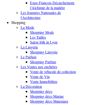
Expo François Décarchemont,
l'Alchimie de la matière
Les Journées Nationales de
l'Architecture
Shopping
La Mode
Shopping Mode
Les Tailles
Salon Silk in Lyon
La Lingerie
Shopping Lingerie
Le Parfum
Shopping Parfum
Les Ventes aux enchères
Vente de véhicule de collection
Vente de Vin
Vente Immobilière
La Décoration
Shopping déco
Shopping déco Marine
Shopping déco Materiaux