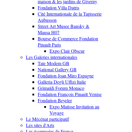
maison & les jardins de Giverny
Fondation Villa Datris
Cité Internationale de la Tapisserie
Aubusson
Street Art Musee Bansky &
Mausa H07
Bourse de Commerce Fondation
Pinault Paris
Expo Clair Obscur
Les Galeries internationales
Tate Modem GB
National Gallery GB
Fondation Joan Miro Espagne
Galleria Degli Uffizi Italie
Grimaldi Forum Monaco
Fondation François Pinault Venise
Fondation Beyeler
Expo Matisse Invitation au
Voyage
Le Mécénat participatif
Les sites d'Arts
Les écomusées de France