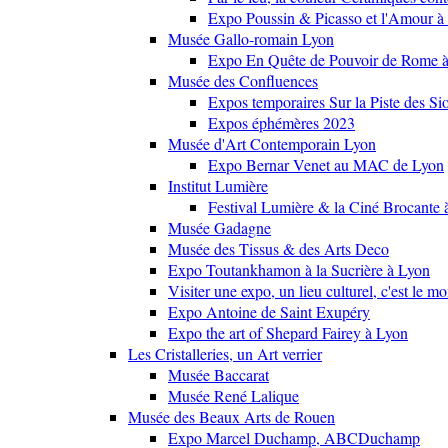
Expo Poussin & Picasso et l'Amour à
Musée Gallo-romain Lyon
Expo En Quête de Pouvoir de Rome
Musée des Confluences
Expos temporaires Sur la Piste des Si
Expos éphémères 2023
Musée d'Art Contemporain Lyon
Expo Bernar Venet au MAC de Lyon
Institut Lumière
Festival Lumière & la Ciné Brocante 
Musée Gadagne
Musée des Tissus & des Arts Deco
Expo Toutankhamon à la Sucrière à Lyon
Visiter une expo, un lieu culturel, c'est le m
Expo Antoine de Saint Exupéry
Expo the art of Shepard Fairey à Lyon
Les Cristalleries, un Art verrier
Musée Baccarat
Musée René Lalique
Musée des Beaux Arts de Rouen
Expo Marcel Duchamp, ABCDuchamp