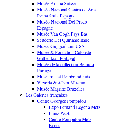
Musée Ariana Suisse
Muséo Nacional Centro de Arte
Reina Sofia Espagne
Muséo Nacional Del Prado
Espagne
Musée Van Gogh Pays Bas
Scuderie Del Quirinale Italie
Musée Guggenheim USA
Musee & Fondation Calouste
Gulbenkian Portugal
Musée de la collection Berardo
Portugal
Museum Het Rembrandthuis
Victoria & Albert Museum
Musée Magritte Bruxelles
Les Galeries françaises
Centre Georges Pompidou
Expo Fernand Léger à Metz
Franz West
Centre Pompidou Metz
Expos