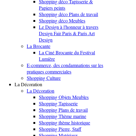
Shopping déco Tapisserie &
Papiers peints
Shopping déco Plans de travail
Shopping déco Meubles
Le Design à l'honneur à travers
Design Fair Paris & Paris Art
Design
La Brocante
La Ciné Brocante du Festival
Lumière
E-commerce, des condamnations sur les
pratiques commerciales
Shopping Culture
La Décoration
La Décoration
Shopping Objets Meubles
Shopping Tapisserie
Shopping Plans de travail
Shopping Thème marine
Shopping thème historique
Shopping Pierre, Staff
Shopping Matériaux