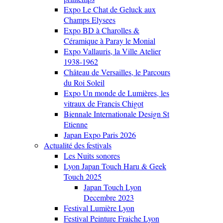
Expo Le Chat de Geluck aux
Champs Elysees
Expo BD à Charolles &
Céramique à Paray le Monial
Expo Vallauris, la Ville Atelier
1938-1962
Château de Versailles, le Parcours
du Roi Soleil
Expo Un monde de Lumières, les
vitraux de Francis Chigot
Biennale Internationale Design St
Etienne
Japan Expo Paris 2026
Actualité des festivals
Les Nuits sonores
Lyon Japan Touch Haru & Geek
Touch 2025
Japan Touch Lyon
Decembre 2023
Festival Lumière Lyon
Festival Peinture Fraiche Lyon