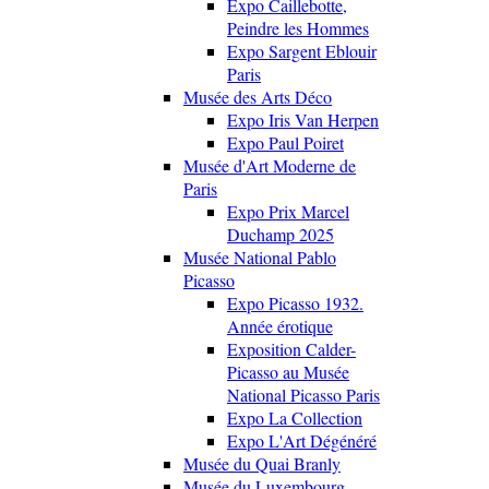
Expo Caillebotte,
Peindre les Hommes
Expo Sargent Eblouir
Paris
Musée des Arts Déco
Expo Iris Van Herpen
Expo Paul Poiret
Musée d'Art Moderne de
Paris
Expo Prix Marcel
Duchamp 2025
Musée National Pablo
Picasso
Expo Picasso 1932.
Année érotique
Exposition Calder-
Picasso au Musée
National Picasso Paris
Expo La Collection
Expo L'Art Dégénéré
Musée du Quai Branly
Musée du Luxembourg