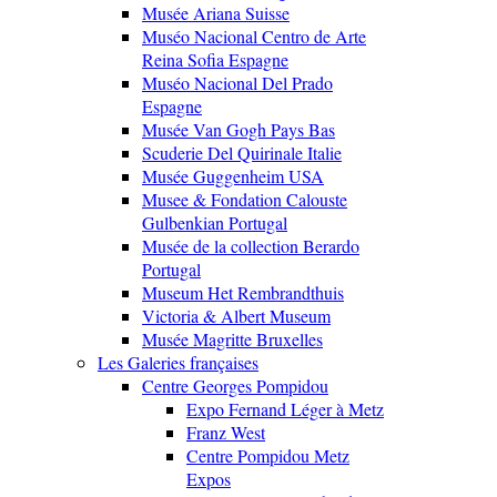
Musée Ariana Suisse
Muséo Nacional Centro de Arte
Reina Sofia Espagne
Muséo Nacional Del Prado
Espagne
Musée Van Gogh Pays Bas
Scuderie Del Quirinale Italie
Musée Guggenheim USA
Musee & Fondation Calouste
Gulbenkian Portugal
Musée de la collection Berardo
Portugal
Museum Het Rembrandthuis
Victoria & Albert Museum
Musée Magritte Bruxelles
Les Galeries françaises
Centre Georges Pompidou
Expo Fernand Léger à Metz
Franz West
Centre Pompidou Metz
Expos