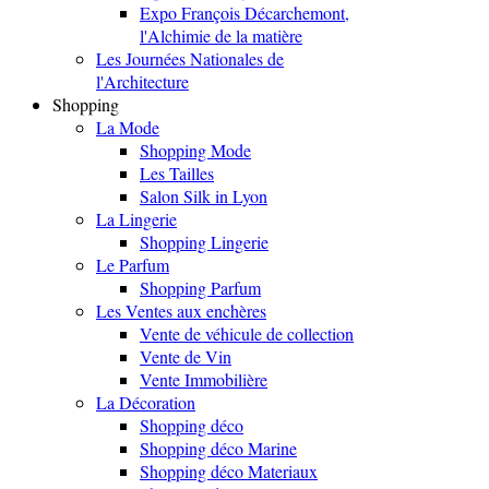
Expo François Décarchemont,
l'Alchimie de la matière
Les Journées Nationales de
l'Architecture
Shopping
La Mode
Shopping Mode
Les Tailles
Salon Silk in Lyon
La Lingerie
Shopping Lingerie
Le Parfum
Shopping Parfum
Les Ventes aux enchères
Vente de véhicule de collection
Vente de Vin
Vente Immobilière
La Décoration
Shopping déco
Shopping déco Marine
Shopping déco Materiaux