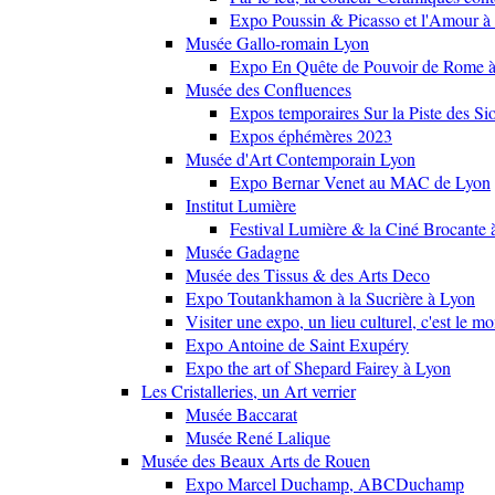
Expo Poussin & Picasso et l'Amour à
Musée Gallo-romain Lyon
Expo En Quête de Pouvoir de Rome
Musée des Confluences
Expos temporaires Sur la Piste des Si
Expos éphémères 2023
Musée d'Art Contemporain Lyon
Expo Bernar Venet au MAC de Lyon
Institut Lumière
Festival Lumière & la Ciné Brocante 
Musée Gadagne
Musée des Tissus & des Arts Deco
Expo Toutankhamon à la Sucrière à Lyon
Visiter une expo, un lieu culturel, c'est le m
Expo Antoine de Saint Exupéry
Expo the art of Shepard Fairey à Lyon
Les Cristalleries, un Art verrier
Musée Baccarat
Musée René Lalique
Musée des Beaux Arts de Rouen
Expo Marcel Duchamp, ABCDuchamp