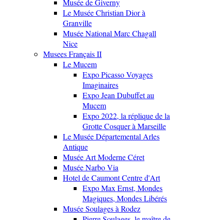
Musée de Giverny
Le Musée Christian Dior à
Granville
Musée National Marc Chagall
Nice
Musees Français II
Le Mucem
Expo Picasso Voyages
Imaginaires
Expo Jean Dubuffet au
Mucem
Expo 2022, la réplique de la
Grotte Cosquer à Marseille
Le Musée Départemental Arles
Antique
Musée Art Moderne Céret
Musée Narbo Via
Hotel de Caumont Centre d'Art
Expo Max Ernst, Mondes
Magiques, Mondes Libérés
Musée Soulages à Rodez
Pierre Soulages, le maître de