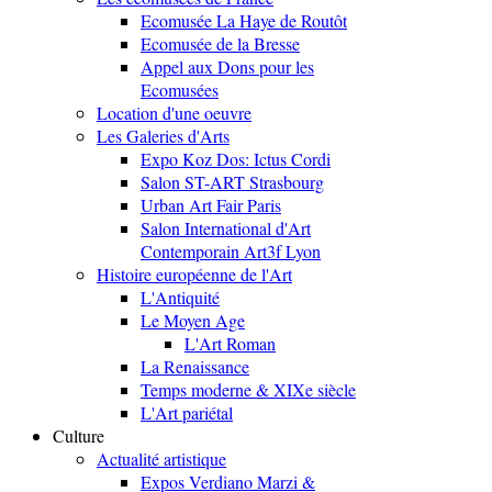
Ecomusée La Haye de Routôt
Ecomusée de la Bresse
Appel aux Dons pour les
Ecomusées
Location d'une oeuvre
Les Galeries d'Arts
Expo Koz Dos: Ictus Cordi
Salon ST-ART Strasbourg
Urban Art Fair Paris
Salon International d'Art
Contemporain Art3f Lyon
Histoire européenne de l'Art
L'Antiquité
Le Moyen Age
L'Art Roman
La Renaissance
Temps moderne & XIXe siècle
L'Art pariétal
Culture
Actualité artistique
Expos Verdiano Marzi &