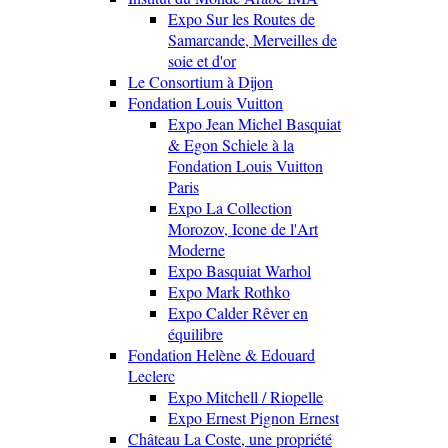
Expo Sur les Routes de
Samarcande, Merveilles de
soie et d'or
Le Consortium à Dijon
Fondation Louis Vuitton
Expo Jean Michel Basquiat
& Egon Schiele à la
Fondation Louis Vuitton
Paris
Expo La Collection
Morozov, Icone de l'Art
Moderne
Expo Basquiat Warhol
Expo Mark Rothko
Expo Calder Rêver en
équilibre
Fondation Helène & Edouard
Leclerc
Expo Mitchell / Riopelle
Expo Ernest Pignon Ernest
Château La Coste, une propriété