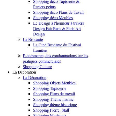
Shopping déco Tapisserie &
Papiers peints
Shopping déco Plans de travail
Shopping déco Meubles
Le Design à l'honneur à travers
Design Fair Paris & Paris Art
Design
La Brocante
La Ciné Brocante du Festival
Lumière
E-commerce, des condamnations sur les
pratiques commerciales
Shopping Culture
La Décoration
La Décoration
Shopping Objets Meubles
Shopping Tapisserie
Shopping Plans de travail
Shopping Thème marine
Shopping thème historique
Shopping Pierre, Staff
Shopping Matériaux