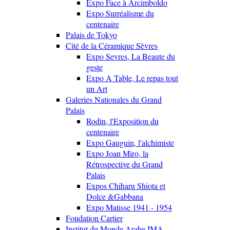
Expo Face à Arcimboldo
Expo Surréalisme du
centenaire
Palais de Tokyo
Cité de la Céramique Sèvres
Expo Sevres, La Beaute du
geste
Expo A Table, Le repas tout
un Art
Galeries Nationales du Grand
Palais
Rodin, l'Exposition du
centenaire
Expo Gauguin, l'alchimiste
Expo Joan Miro, la
Rétrospective du Grand
Palais
Expos Chiharu Shiota et
Dolce &Gabbana
Expo Matisse 1941 - 1954
Fondation Cartier
Institut du Monde Arabe IMA