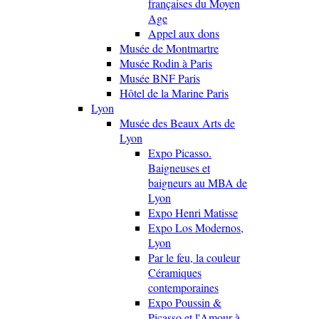
françaises du Moyen
Age
Appel aux dons
Musée de Montmartre
Musée Rodin à Paris
Musée BNF Paris
Hôtel de la Marine Paris
Lyon
Musée des Beaux Arts de
Lyon
Expo Picasso.
Baigneuses et
baigneurs au MBA de
Lyon
Expo Henri Matisse
Expo Los Modernos,
Lyon
Par le feu, la couleur
Céramiques
contemporaines
Expo Poussin &
Picasso et l'Amour à