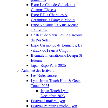
Expo Le Chat de Geluck aux
Champs Elysees
Expo BD à Charolles &
Céramique à Paray le Monial
Expo Vallauris, la Ville Atelier
1938-1962
Château de Versailles, le Parcours
du Roi Soleil
Expo Un monde de Lumières, les
vitraux de Francis Chigot
Biennale Internationale Design St
Etienne
Japan Expo Paris 2026
Actualité des festivals
Les Nuits sonores
Lyon Japan Touch Haru & Geek
Touch 2025
Japan Touch Lyon
Decembre 2023
Festival Lumière Lyon
Festival Peinture Fraiche Lyon