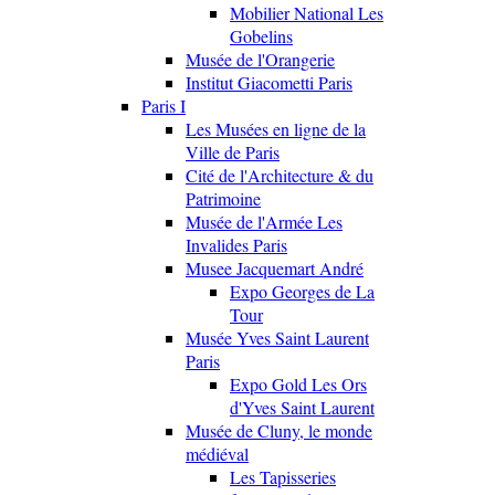
Mobilier National Les
Gobelins
Musée de l'Orangerie
Institut Giacometti Paris
Paris I
Les Musées en ligne de la
Ville de Paris
Cité de l'Architecture & du
Patrimoine
Musée de l'Armée Les
Invalides Paris
Musee Jacquemart André
Expo Georges de La
Tour
Musée Yves Saint Laurent
Paris
Expo Gold Les Ors
d'Yves Saint Laurent
Musée de Cluny, le monde
médiéval
Les Tapisseries