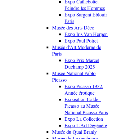
Expo Caillebotte,
Peindre les Hommes
Expo Sargent Eblouir
Paris
Musée des Arts Déco
Expo Iris Van Herpen
Expo Paul Poiret
Musée d'Art Moderne de
Paris
Expo Prix Marcel
Duchamp 2025
Musée National Pablo
Picasso
Expo Picasso 1932.
Année érotique
Exposition Calder-
Picasso au Musée
National Picasso Paris
Expo La Collection
Expo L'Art Dégénéré
Musée du Quai Branly
Musée du Luxembourg