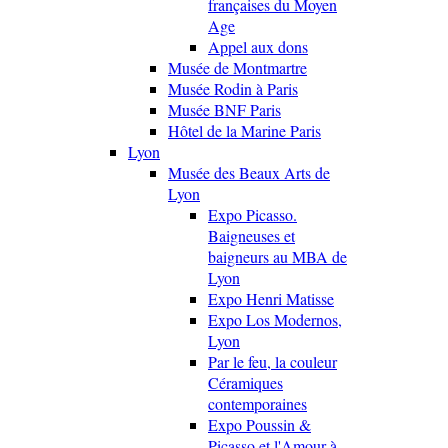
françaises du Moyen
Age
Appel aux dons
Musée de Montmartre
Musée Rodin à Paris
Musée BNF Paris
Hôtel de la Marine Paris
Lyon
Musée des Beaux Arts de
Lyon
Expo Picasso.
Baigneuses et
baigneurs au MBA de
Lyon
Expo Henri Matisse
Expo Los Modernos,
Lyon
Par le feu, la couleur
Céramiques
contemporaines
Expo Poussin &
Picasso et l'Amour à