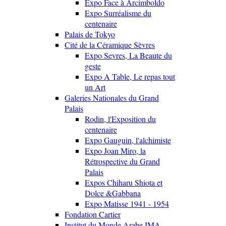
Expo Face à Arcimboldo
Expo Surréalisme du
centenaire
Palais de Tokyo
Cité de la Céramique Sèvres
Expo Sevres, La Beaute du
geste
Expo A Table, Le repas tout
un Art
Galeries Nationales du Grand
Palais
Rodin, l'Exposition du
centenaire
Expo Gauguin, l'alchimiste
Expo Joan Miro, la
Rétrospective du Grand
Palais
Expos Chiharu Shiota et
Dolce &Gabbana
Expo Matisse 1941 - 1954
Fondation Cartier
Institut du Monde Arabe IMA