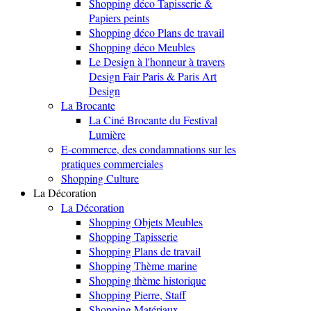
Shopping déco Tapisserie &
Papiers peints
Shopping déco Plans de travail
Shopping déco Meubles
Le Design à l'honneur à travers
Design Fair Paris & Paris Art
Design
La Brocante
La Ciné Brocante du Festival
Lumière
E-commerce, des condamnations sur les
pratiques commerciales
Shopping Culture
La Décoration
La Décoration
Shopping Objets Meubles
Shopping Tapisserie
Shopping Plans de travail
Shopping Thème marine
Shopping thème historique
Shopping Pierre, Staff
Shopping Matériaux