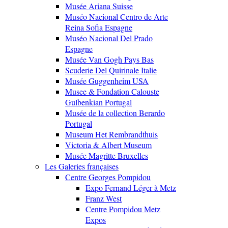
Musée Ariana Suisse
Muséo Nacional Centro de Arte
Reina Sofia Espagne
Muséo Nacional Del Prado
Espagne
Musée Van Gogh Pays Bas
Scuderie Del Quirinale Italie
Musée Guggenheim USA
Musee & Fondation Calouste
Gulbenkian Portugal
Musée de la collection Berardo
Portugal
Museum Het Rembrandthuis
Victoria & Albert Museum
Musée Magritte Bruxelles
Les Galeries françaises
Centre Georges Pompidou
Expo Fernand Léger à Metz
Franz West
Centre Pompidou Metz
Expos