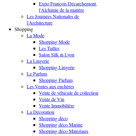
Expo François Décarchemont,
l'Alchimie de la matière
Les Journées Nationales de
l'Architecture
Shopping
La Mode
Shopping Mode
Les Tailles
Salon Silk in Lyon
La Lingerie
Shopping Lingerie
Le Parfum
Shopping Parfum
Les Ventes aux enchères
Vente de véhicule de collection
Vente de Vin
Vente Immobilière
La Décoration
Shopping déco
Shopping déco Marine
Shopping déco Materiaux