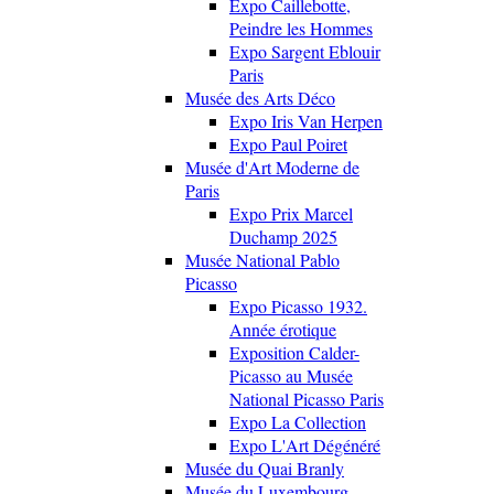
Expo Caillebotte,
Peindre les Hommes
Expo Sargent Eblouir
Paris
Musée des Arts Déco
Expo Iris Van Herpen
Expo Paul Poiret
Musée d'Art Moderne de
Paris
Expo Prix Marcel
Duchamp 2025
Musée National Pablo
Picasso
Expo Picasso 1932.
Année érotique
Exposition Calder-
Picasso au Musée
National Picasso Paris
Expo La Collection
Expo L'Art Dégénéré
Musée du Quai Branly
Musée du Luxembourg