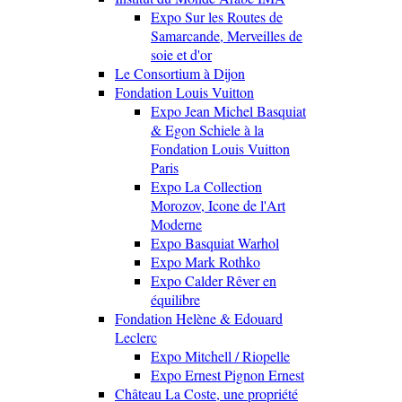
Expo Sur les Routes de
Samarcande, Merveilles de
soie et d'or
Le Consortium à Dijon
Fondation Louis Vuitton
Expo Jean Michel Basquiat
& Egon Schiele à la
Fondation Louis Vuitton
Paris
Expo La Collection
Morozov, Icone de l'Art
Moderne
Expo Basquiat Warhol
Expo Mark Rothko
Expo Calder Rêver en
équilibre
Fondation Helène & Edouard
Leclerc
Expo Mitchell / Riopelle
Expo Ernest Pignon Ernest
Château La Coste, une propriété