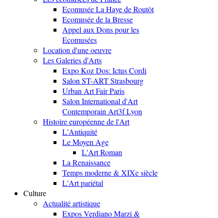
Ecomusée La Haye de Routôt
Ecomusée de la Bresse
Appel aux Dons pour les
Ecomusées
Location d'une oeuvre
Les Galeries d'Arts
Expo Koz Dos: Ictus Cordi
Salon ST-ART Strasbourg
Urban Art Fair Paris
Salon International d'Art
Contemporain Art3f Lyon
Histoire européenne de l'Art
L'Antiquité
Le Moyen Age
L'Art Roman
La Renaissance
Temps moderne & XIXe siècle
L'Art pariétal
Culture
Actualité artistique
Expos Verdiano Marzi &