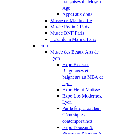
françaises du Moyen
Age
Appel aux dons
Musée de Montmartre
Musée Rodin à Paris
Musée BNF Paris
Hôtel de la Marine Paris
Lyon
Musée des Beaux Arts de
Lyon
Expo Picasso.
Baigneuses et
baigneurs au MBA de
Lyon
Expo Henri Matisse
Expo Los Modernos,
Lyon
Par le feu, la couleur
Céramiques
contemporaines
Expo Poussin &
Picasso et l'Amour à