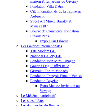
maison & les jardins de Giverny
Fondation Villa Datris
Cité Internationale de la Tapisserie
Aubusson
Street Art Musee Bansky &
Mausa H07
Bourse de Commerce Fondation
Pinault Paris
Expo Clair Obscur
Les Galeries internationales
Tate Modem GB
National Gallery GB
Fondation Joan Miro Espagne
Galleria Degli Uffizi Italie
Grimaldi Forum Monaco
Fondation François Pinault Venise
Fondation Beyeler
Expo Matisse Invitation au
Voyage
Le Mécénat participatif
Les sites d'Arts
Les écomusées de France