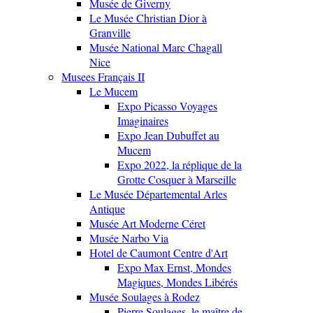
Musée de Giverny
Le Musée Christian Dior à
Granville
Musée National Marc Chagall
Nice
Musees Français II
Le Mucem
Expo Picasso Voyages
Imaginaires
Expo Jean Dubuffet au
Mucem
Expo 2022, la réplique de la
Grotte Cosquer à Marseille
Le Musée Départemental Arles
Antique
Musée Art Moderne Céret
Musée Narbo Via
Hotel de Caumont Centre d'Art
Expo Max Ernst, Mondes
Magiques, Mondes Libérés
Musée Soulages à Rodez
Pierre Soulages, le maître de