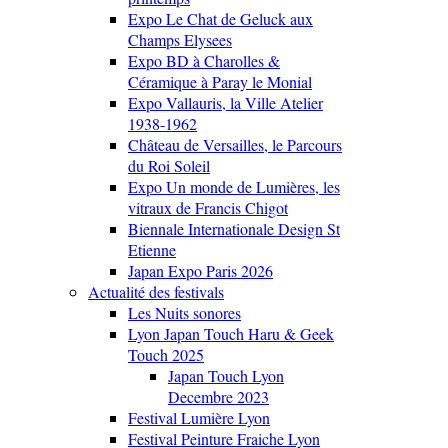
Expo Le Chat de Geluck aux
Champs Elysees
Expo BD à Charolles &
Céramique à Paray le Monial
Expo Vallauris, la Ville Atelier
1938-1962
Château de Versailles, le Parcours
du Roi Soleil
Expo Un monde de Lumières, les
vitraux de Francis Chigot
Biennale Internationale Design St
Etienne
Japan Expo Paris 2026
Actualité des festivals
Les Nuits sonores
Lyon Japan Touch Haru & Geek
Touch 2025
Japan Touch Lyon
Decembre 2023
Festival Lumière Lyon
Festival Peinture Fraiche Lyon