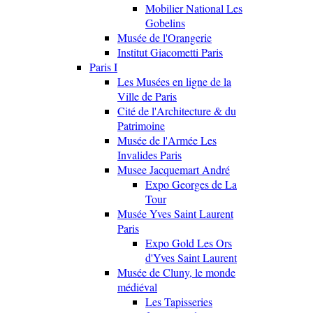
Mobilier National Les
Gobelins
Musée de l'Orangerie
Institut Giacometti Paris
Paris I
Les Musées en ligne de la
Ville de Paris
Cité de l'Architecture & du
Patrimoine
Musée de l'Armée Les
Invalides Paris
Musee Jacquemart André
Expo Georges de La
Tour
Musée Yves Saint Laurent
Paris
Expo Gold Les Ors
d'Yves Saint Laurent
Musée de Cluny, le monde
médiéval
Les Tapisseries