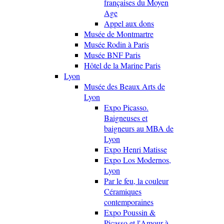
françaises du Moyen
Age
Appel aux dons
Musée de Montmartre
Musée Rodin à Paris
Musée BNF Paris
Hôtel de la Marine Paris
Lyon
Musée des Beaux Arts de
Lyon
Expo Picasso.
Baigneuses et
baigneurs au MBA de
Lyon
Expo Henri Matisse
Expo Los Modernos,
Lyon
Par le feu, la couleur
Céramiques
contemporaines
Expo Poussin &
Picasso et l'Amour à