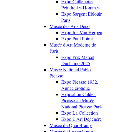
Expo Caillebotte,
Peindre les Hommes
Expo Sargent Eblouir
Paris
Musée des Arts Déco
Expo Iris Van Herpen
Expo Paul Poiret
Musée d'Art Moderne de
Paris
Expo Prix Marcel
Duchamp 2025
Musée National Pablo
Picasso
Expo Picasso 1932.
Année érotique
Exposition Calder-
Picasso au Musée
National Picasso Paris
Expo La Collection
Expo L'Art Dégénéré
Musée du Quai Branly
Musée du Luxembourg