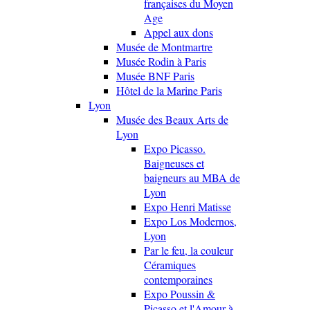
françaises du Moyen
Age
Appel aux dons
Musée de Montmartre
Musée Rodin à Paris
Musée BNF Paris
Hôtel de la Marine Paris
Lyon
Musée des Beaux Arts de
Lyon
Expo Picasso.
Baigneuses et
baigneurs au MBA de
Lyon
Expo Henri Matisse
Expo Los Modernos,
Lyon
Par le feu, la couleur
Céramiques
contemporaines
Expo Poussin &
Picasso et l'Amour à