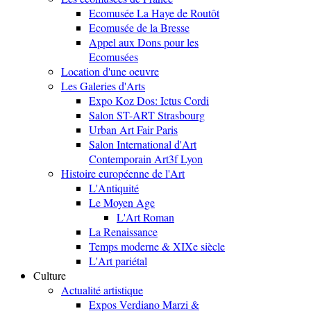
Ecomusée La Haye de Routôt
Ecomusée de la Bresse
Appel aux Dons pour les
Ecomusées
Location d'une oeuvre
Les Galeries d'Arts
Expo Koz Dos: Ictus Cordi
Salon ST-ART Strasbourg
Urban Art Fair Paris
Salon International d'Art
Contemporain Art3f Lyon
Histoire européenne de l'Art
L'Antiquité
Le Moyen Age
L'Art Roman
La Renaissance
Temps moderne & XIXe siècle
L'Art pariétal
Culture
Actualité artistique
Expos Verdiano Marzi &