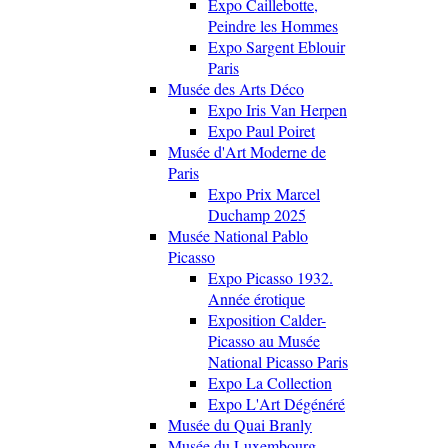
Expo Caillebotte,
Peindre les Hommes
Expo Sargent Eblouir
Paris
Musée des Arts Déco
Expo Iris Van Herpen
Expo Paul Poiret
Musée d'Art Moderne de
Paris
Expo Prix Marcel
Duchamp 2025
Musée National Pablo
Picasso
Expo Picasso 1932.
Année érotique
Exposition Calder-
Picasso au Musée
National Picasso Paris
Expo La Collection
Expo L'Art Dégénéré
Musée du Quai Branly
Musée du Luxembourg