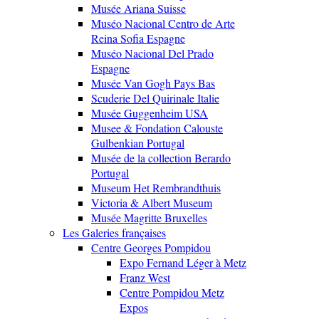
Musée Ariana Suisse
Muséo Nacional Centro de Arte
Reina Sofia Espagne
Muséo Nacional Del Prado
Espagne
Musée Van Gogh Pays Bas
Scuderie Del Quirinale Italie
Musée Guggenheim USA
Musee & Fondation Calouste
Gulbenkian Portugal
Musée de la collection Berardo
Portugal
Museum Het Rembrandthuis
Victoria & Albert Museum
Musée Magritte Bruxelles
Les Galeries françaises
Centre Georges Pompidou
Expo Fernand Léger à Metz
Franz West
Centre Pompidou Metz
Expos