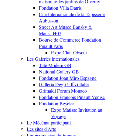
maison & les jardins de Giverny
Fondation Villa Datris
Cité Internationale de la Tapisserie
Aubusson
Street Art Musee Bansky &
Mausa H07
Bourse de Commerce Fondation
Pinault Paris
Expo Clair Obscur
Les Galeries internationales
Tate Modem GB
National Gallery GB
Fondation Joan Miro Espagne
Galleria Degli Uffizi Italie
Grimaldi Forum Monaco
Fondation François Pinault Venise
Fondation Beyeler
Expo Matisse Invitation au
Voyage
Le Mécénat participatif
Les sites d'Arts
Les écomusées de France