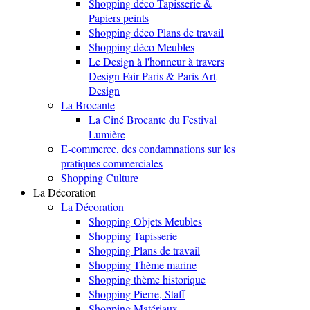
Shopping déco Tapisserie &
Papiers peints
Shopping déco Plans de travail
Shopping déco Meubles
Le Design à l'honneur à travers
Design Fair Paris & Paris Art
Design
La Brocante
La Ciné Brocante du Festival
Lumière
E-commerce, des condamnations sur les
pratiques commerciales
Shopping Culture
La Décoration
La Décoration
Shopping Objets Meubles
Shopping Tapisserie
Shopping Plans de travail
Shopping Thème marine
Shopping thème historique
Shopping Pierre, Staff
Shopping Matériaux