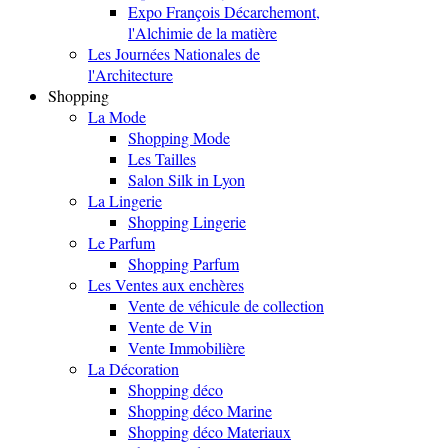
Expo François Décarchemont,
l'Alchimie de la matière
Les Journées Nationales de
l'Architecture
Shopping
La Mode
Shopping Mode
Les Tailles
Salon Silk in Lyon
La Lingerie
Shopping Lingerie
Le Parfum
Shopping Parfum
Les Ventes aux enchères
Vente de véhicule de collection
Vente de Vin
Vente Immobilière
La Décoration
Shopping déco
Shopping déco Marine
Shopping déco Materiaux