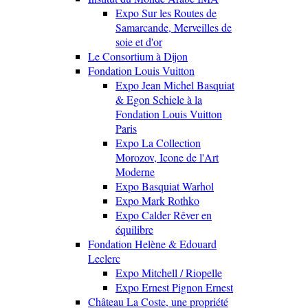
Expo Sur les Routes de
Samarcande, Merveilles de
soie et d'or
Le Consortium à Dijon
Fondation Louis Vuitton
Expo Jean Michel Basquiat
& Egon Schiele à la
Fondation Louis Vuitton
Paris
Expo La Collection
Morozov, Icone de l'Art
Moderne
Expo Basquiat Warhol
Expo Mark Rothko
Expo Calder Rêver en
équilibre
Fondation Helène & Edouard
Leclerc
Expo Mitchell / Riopelle
Expo Ernest Pignon Ernest
Château La Coste, une propriété