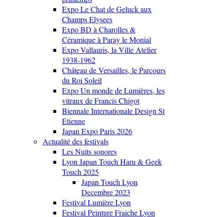
Expo Le Chat de Geluck aux
Champs Elysees
Expo BD à Charolles &
Céramique à Paray le Monial
Expo Vallauris, la Ville Atelier
1938-1962
Château de Versailles, le Parcours
du Roi Soleil
Expo Un monde de Lumières, les
vitraux de Francis Chigot
Biennale Internationale Design St
Etienne
Japan Expo Paris 2026
Actualité des festivals
Les Nuits sonores
Lyon Japan Touch Haru & Geek
Touch 2025
Japan Touch Lyon
Decembre 2023
Festival Lumière Lyon
Festival Peinture Fraiche Lyon