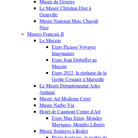
Musée de Giverny
Le Musée Christian Dior à
Granville
Musée National Marc Chagall
Nice
Musees Français II
Le Mucem
Expo Picasso Voyages
Imaginaires
Expo Jean Dubuffet au
Mucem
Expo 2022, la réplique de la
Grotte Cosquer à Marseille
Le Musée Départemental Arles
Antique
Musée Art Moderne Céret
Musée Narbo Via
Hotel de Caumont Centre d'Art
Expo Max Ernst, Mondes
Magiques, Mondes Libérés
Musée Soulages à Rodez
Pierre Soulages, le maître de