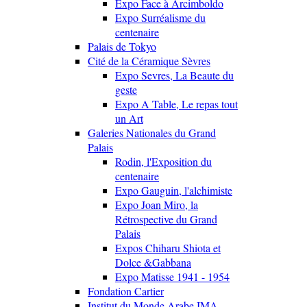
Expo Face à Arcimboldo
Expo Surréalisme du
centenaire
Palais de Tokyo
Cité de la Céramique Sèvres
Expo Sevres, La Beaute du
geste
Expo A Table, Le repas tout
un Art
Galeries Nationales du Grand
Palais
Rodin, l'Exposition du
centenaire
Expo Gauguin, l'alchimiste
Expo Joan Miro, la
Rétrospective du Grand
Palais
Expos Chiharu Shiota et
Dolce &Gabbana
Expo Matisse 1941 - 1954
Fondation Cartier
Institut du Monde Arabe IMA