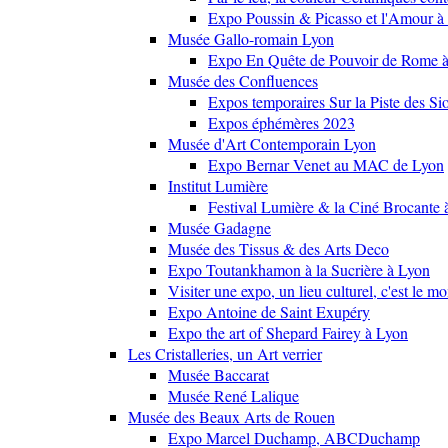
Expo Poussin & Picasso et l'Amour à
Musée Gallo-romain Lyon
Expo En Quête de Pouvoir de Rome
Musée des Confluences
Expos temporaires Sur la Piste des Si
Expos éphémères 2023
Musée d'Art Contemporain Lyon
Expo Bernar Venet au MAC de Lyon
Institut Lumière
Festival Lumière & la Ciné Brocante 
Musée Gadagne
Musée des Tissus & des Arts Deco
Expo Toutankhamon à la Sucrière à Lyon
Visiter une expo, un lieu culturel, c'est le m
Expo Antoine de Saint Exupéry
Expo the art of Shepard Fairey à Lyon
Les Cristalleries, un Art verrier
Musée Baccarat
Musée René Lalique
Musée des Beaux Arts de Rouen
Expo Marcel Duchamp, ABCDuchamp