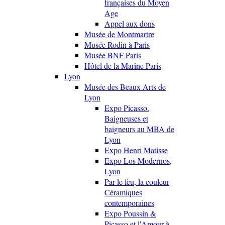
françaises du Moyen
Age
Appel aux dons
Musée de Montmartre
Musée Rodin à Paris
Musée BNF Paris
Hôtel de la Marine Paris
Lyon
Musée des Beaux Arts de
Lyon
Expo Picasso.
Baigneuses et
baigneurs au MBA de
Lyon
Expo Henri Matisse
Expo Los Modernos,
Lyon
Par le feu, la couleur
Céramiques
contemporaines
Expo Poussin &
Picasso et l'Amour à