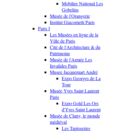
Mobilier National Les
Gobelins
Musée de l'Orangerie
Institut Giacometti Paris
Paris I
Les Musées en ligne de la
Ville de Paris
Cité de l'Architecture & du
Patrimoine
Musée de l'Armée Les
Invalides Paris
Musee Jacquemart André
Expo Georges de La
Tour
Musée Yves Saint Laurent
Paris
Expo Gold Les Ors
d'Yves Saint Laurent
Musée de Cluny, le monde
médiéval
Les Tapisseries