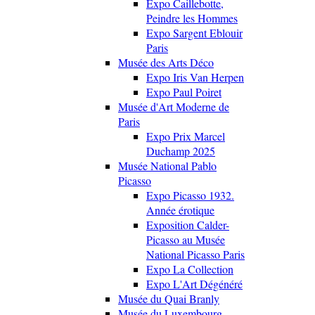
Expo Caillebotte,
Peindre les Hommes
Expo Sargent Eblouir
Paris
Musée des Arts Déco
Expo Iris Van Herpen
Expo Paul Poiret
Musée d'Art Moderne de
Paris
Expo Prix Marcel
Duchamp 2025
Musée National Pablo
Picasso
Expo Picasso 1932.
Année érotique
Exposition Calder-
Picasso au Musée
National Picasso Paris
Expo La Collection
Expo L'Art Dégénéré
Musée du Quai Branly
Musée du Luxembourg