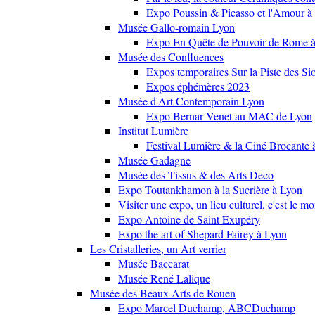
Expo Poussin & Picasso et l'Amour à
Musée Gallo-romain Lyon
Expo En Quête de Pouvoir de Rome
Musée des Confluences
Expos temporaires Sur la Piste des Si
Expos éphémères 2023
Musée d'Art Contemporain Lyon
Expo Bernar Venet au MAC de Lyon
Institut Lumière
Festival Lumière & la Ciné Brocante 
Musée Gadagne
Musée des Tissus & des Arts Deco
Expo Toutankhamon à la Sucrière à Lyon
Visiter une expo, un lieu culturel, c'est le m
Expo Antoine de Saint Exupéry
Expo the art of Shepard Fairey à Lyon
Les Cristalleries, un Art verrier
Musée Baccarat
Musée René Lalique
Musée des Beaux Arts de Rouen
Expo Marcel Duchamp, ABCDuchamp