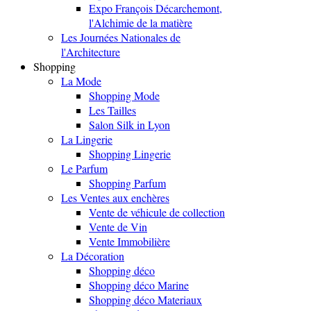
Expo François Décarchemont,
l'Alchimie de la matière
Les Journées Nationales de
l'Architecture
Shopping
La Mode
Shopping Mode
Les Tailles
Salon Silk in Lyon
La Lingerie
Shopping Lingerie
Le Parfum
Shopping Parfum
Les Ventes aux enchères
Vente de véhicule de collection
Vente de Vin
Vente Immobilière
La Décoration
Shopping déco
Shopping déco Marine
Shopping déco Materiaux