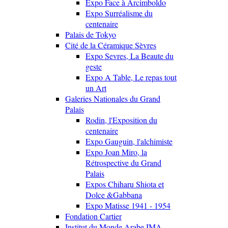
Expo Face à Arcimboldo
Expo Surréalisme du
centenaire
Palais de Tokyo
Cité de la Céramique Sèvres
Expo Sevres, La Beaute du
geste
Expo A Table, Le repas tout
un Art
Galeries Nationales du Grand
Palais
Rodin, l'Exposition du
centenaire
Expo Gauguin, l'alchimiste
Expo Joan Miro, la
Rétrospective du Grand
Palais
Expos Chiharu Shiota et
Dolce &Gabbana
Expo Matisse 1941 - 1954
Fondation Cartier
Institut du Monde Arabe IMA