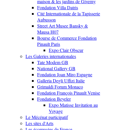
maison & les jardins de Giverny
Fondation Villa Datris
Cité Internationale de la Tapisserie
Aubusson
Street Art Musee Bansky &
Mausa H07
Bourse de Commerce Fondation
Pinault Paris
Expo Clair Obscur
Les Galeries internationales
Tate Modem GB
National Gallery GB
Fondation Joan Miro Espagne
Galleria Degli Uffizi Italie
Grimaldi Forum Monaco
Fondation François Pinault Venise
Fondation Beyeler
Expo Matisse Invitation au
Voyage
Le Mécénat participatif
Les sites d'Arts
Les écomusées de France