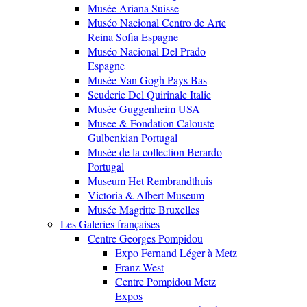
Musée Ariana Suisse
Muséo Nacional Centro de Arte
Reina Sofia Espagne
Muséo Nacional Del Prado
Espagne
Musée Van Gogh Pays Bas
Scuderie Del Quirinale Italie
Musée Guggenheim USA
Musee & Fondation Calouste
Gulbenkian Portugal
Musée de la collection Berardo
Portugal
Museum Het Rembrandthuis
Victoria & Albert Museum
Musée Magritte Bruxelles
Les Galeries françaises
Centre Georges Pompidou
Expo Fernand Léger à Metz
Franz West
Centre Pompidou Metz
Expos