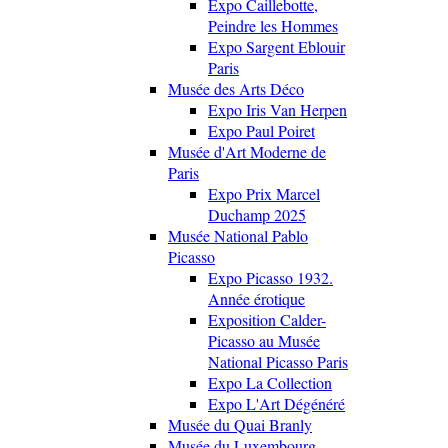
Expo Caillebotte,
Peindre les Hommes
Expo Sargent Eblouir
Paris
Musée des Arts Déco
Expo Iris Van Herpen
Expo Paul Poiret
Musée d'Art Moderne de
Paris
Expo Prix Marcel
Duchamp 2025
Musée National Pablo
Picasso
Expo Picasso 1932.
Année érotique
Exposition Calder-
Picasso au Musée
National Picasso Paris
Expo La Collection
Expo L'Art Dégénéré
Musée du Quai Branly
Musée du Luxembourg