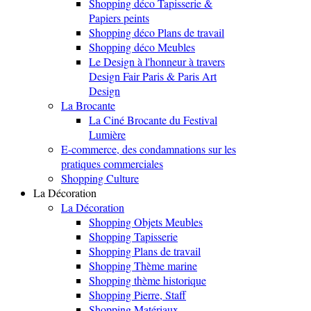
Shopping déco Tapisserie &
Papiers peints
Shopping déco Plans de travail
Shopping déco Meubles
Le Design à l'honneur à travers
Design Fair Paris & Paris Art
Design
La Brocante
La Ciné Brocante du Festival
Lumière
E-commerce, des condamnations sur les
pratiques commerciales
Shopping Culture
La Décoration
La Décoration
Shopping Objets Meubles
Shopping Tapisserie
Shopping Plans de travail
Shopping Thème marine
Shopping thème historique
Shopping Pierre, Staff
Shopping Matériaux