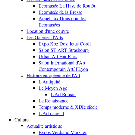
Ecomusée La Haye de Routôt
Ecomusée de la Bresse
Appel aux Dons pour les
Ecomusées
Location d'une oeuvre
Les Galeries d'Arts
Expo Koz Dos: Ictus Cordi
Salon ST-ART Strasbourg
Urban Art Fair Paris
Salon International d'Art
Contemporain Art3f Lyon
Histoire européenne de l'Art
L'Antiquité
Le Moyen Age
L'Art Roman
La Renaissance
Temps moderne & XIXe siècle
L'Art pariétal
Culture
Actualité artistique
Expos Verdiano Marzi &