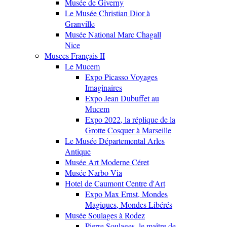
Musée de Giverny
Le Musée Christian Dior à
Granville
Musée National Marc Chagall
Nice
Musees Français II
Le Mucem
Expo Picasso Voyages
Imaginaires
Expo Jean Dubuffet au
Mucem
Expo 2022, la réplique de la
Grotte Cosquer à Marseille
Le Musée Départemental Arles
Antique
Musée Art Moderne Céret
Musée Narbo Via
Hotel de Caumont Centre d'Art
Expo Max Ernst, Mondes
Magiques, Mondes Libérés
Musée Soulages à Rodez
Pierre Soulages, le maître de