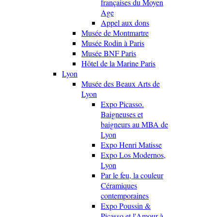
françaises du Moyen
Age
Appel aux dons
Musée de Montmartre
Musée Rodin à Paris
Musée BNF Paris
Hôtel de la Marine Paris
Lyon
Musée des Beaux Arts de
Lyon
Expo Picasso.
Baigneuses et
baigneurs au MBA de
Lyon
Expo Henri Matisse
Expo Los Modernos,
Lyon
Par le feu, la couleur
Céramiques
contemporaines
Expo Poussin &
Picasso et l'Amour à