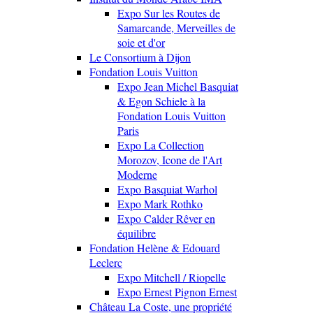
Expo Sur les Routes de
Samarcande, Merveilles de
soie et d'or
Le Consortium à Dijon
Fondation Louis Vuitton
Expo Jean Michel Basquiat
& Egon Schiele à la
Fondation Louis Vuitton
Paris
Expo La Collection
Morozov, Icone de l'Art
Moderne
Expo Basquiat Warhol
Expo Mark Rothko
Expo Calder Rêver en
équilibre
Fondation Helène & Edouard
Leclerc
Expo Mitchell / Riopelle
Expo Ernest Pignon Ernest
Château La Coste, une propriété