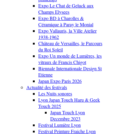
Expo Le Chat de Geluck aux
Champs Elysees
Expo BD à Charolles &
Céramique à Paray le Monial
Expo Vallauris, la Ville Atelier
1938-1962
Château de Versailles, le Parcours
du Roi Soleil
Expo Un monde de Lumières, les
vitraux de Francis Chigot
Biennale Internationale Design St
Etienne
Japan Expo Paris 2026
Actualité des festivals
Les Nuits sonores
Lyon Japan Touch Haru & Geek
Touch 2025
Japan Touch Lyon
Decembre 2023
Festival Lumière Lyon
Festival Peinture Fraiche Lyon