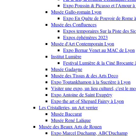
Expo Poussin & Picasso et l'Amour à
Musée Gallo-romain Lyon
Expo En Quête de Pouvoir de Rome
Musée des Confluences
Expos temporaires Sur la Piste des Si
Expos éphémères 2023
Musée d'Art Contemporain Lyon
Expo Bernar Venet au MAC de Lyon
Institut Lumière
Festival Lumière & la Ciné Brocante 
Musée Gadagne
Musée des Tissus & des Arts Deco
Expo Toutankhamon à la Sucrière à Lyon
Visiter une expo, un lieu culturel, c'est le m
Expo Antoine de Saint Exupéry
Expo the art of Shepard Fairey à Lyon
Les Cristalleries, un Art verrier
Musée Baccarat
Musée René Lalique
Musée des Beaux Arts de Rouen
Expo Marcel Duchamp, ABCDuchamp