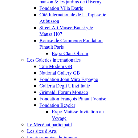
maison & les jardins de Giverny
Fondation Villa Datris
Cité Internationale de la Tapisserie
Aubusson
Street Art Musee Bansky &
Mausa H07
Bourse de Commerce Fondation
Pinault Paris
Expo Clair Obscur
Les Galeries internationales
Tate Modem GB
National Gallery GB
Fondation Joan Miro Espagne
Galleria Degli Uffizi Italie
Grimaldi Forum Monaco
Fondation François Pinault Venise
Fondation Beyeler
Expo Matisse Invitation au
Voyage
Le Mécénat participatif
Les sites d'Arts
Les écomusées de France