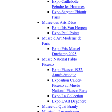
Expo Caillebotte,
Peindre les Hommes
Expo Sargent Eblouir
Paris
Musée des Arts Déco
Expo Iris Van Herpen
Expo Paul Poiret
Musée d'Art Moderne de
Paris
Expo Prix Marcel
Duchamp 2025
Musée National Pablo
Picasso
Expo Picasso 1932.
Année érotique
Exposition Calder-
Picasso au Musée
National Picasso Paris
Expo La Collection
Expo L'Art Dégénéré
Musée du Quai Branly
Musée du Luxembourg