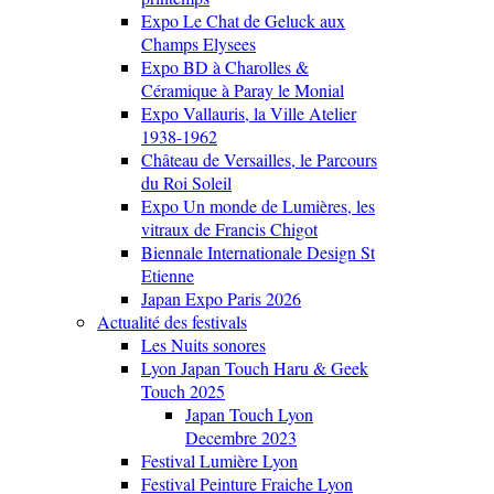
Expo Le Chat de Geluck aux
Champs Elysees
Expo BD à Charolles &
Céramique à Paray le Monial
Expo Vallauris, la Ville Atelier
1938-1962
Château de Versailles, le Parcours
du Roi Soleil
Expo Un monde de Lumières, les
vitraux de Francis Chigot
Biennale Internationale Design St
Etienne
Japan Expo Paris 2026
Actualité des festivals
Les Nuits sonores
Lyon Japan Touch Haru & Geek
Touch 2025
Japan Touch Lyon
Decembre 2023
Festival Lumière Lyon
Festival Peinture Fraiche Lyon