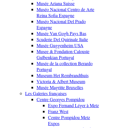
Musée Ariana Suisse
Muséo Nacional Centro de Arte
Reina Sofia Espagne
Muséo Nacional Del Prado
Espagne
Musée Van Gogh Pays Bas
Scuderie Del Quirinale Italie
Musée Guggenheim USA
Musee & Fondation Calouste
Gulbenkian Portugal
Musée de la collection Berardo
Portugal
Museum Het Rembrandthuis
Victoria & Albert Museum
Musée Magritte Bruxelles
Les Galeries françaises
Centre Georges Pompidou
Expo Fernand Léger à Metz
Franz West
Centre Pompidou Metz
Expos