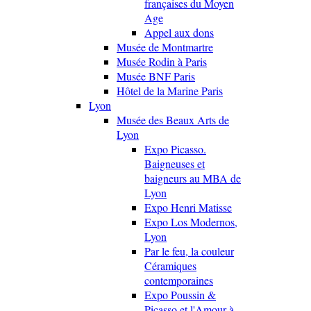
françaises du Moyen
Age
Appel aux dons
Musée de Montmartre
Musée Rodin à Paris
Musée BNF Paris
Hôtel de la Marine Paris
Lyon
Musée des Beaux Arts de
Lyon
Expo Picasso.
Baigneuses et
baigneurs au MBA de
Lyon
Expo Henri Matisse
Expo Los Modernos,
Lyon
Par le feu, la couleur
Céramiques
contemporaines
Expo Poussin &
Picasso et l'Amour à