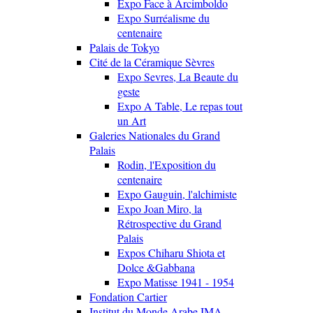
Expo Face à Arcimboldo
Expo Surréalisme du
centenaire
Palais de Tokyo
Cité de la Céramique Sèvres
Expo Sevres, La Beaute du
geste
Expo A Table, Le repas tout
un Art
Galeries Nationales du Grand
Palais
Rodin, l'Exposition du
centenaire
Expo Gauguin, l'alchimiste
Expo Joan Miro, la
Rétrospective du Grand
Palais
Expos Chiharu Shiota et
Dolce &Gabbana
Expo Matisse 1941 - 1954
Fondation Cartier
Institut du Monde Arabe IMA