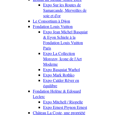
Expo Sur les Routes de
Samarcande, Merveilles de
soie et d'or
Le Consortium à Dijon
Fondation Louis Vuitton
Expo Jean Michel Basquiat
& Egon Schiele à la
Fondation Louis Vuitton
Paris
Expo La Collection
Morozov, Icone de l'Art
Moderne
Expo Basquiat Warhol
Expo Mark Rothko
Expo Calder Rêver en
équilibre
Fondation Helène & Edouard
Leclerc
Expo Mitchell / Riopelle
Expo Ernest Pignon Ernest
Château La Coste, une propriété