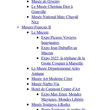
Musée de Giverny
Le Musée Christian Dior à
Granville
Musée National Marc Chagall
Nice
Musees Français II
Le Mucem
Expo Picasso Voyages
Imaginaires
Expo Jean Dubuffet au
Mucem
Expo 2022, la réplique de la
Grotte Cosquer à Marseille
Le Musée Départemental Arles
Antique
Musée Art Moderne Céret
Musée Narbo Via
Hotel de Caumont Centre d'Art
Expo Max Ernst, Mondes
Magiques, Mondes Libérés
Musée Soulages à Rodez
Pierre Soulages, le maître de