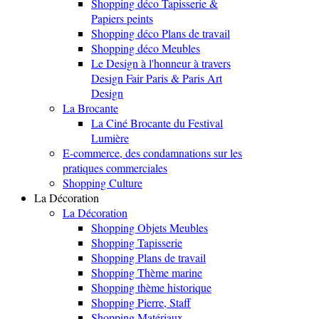
Shopping déco Tapisserie &
Papiers peints
Shopping déco Plans de travail
Shopping déco Meubles
Le Design à l'honneur à travers
Design Fair Paris & Paris Art
Design
La Brocante
La Ciné Brocante du Festival
Lumière
E-commerce, des condamnations sur les
pratiques commerciales
Shopping Culture
La Décoration
La Décoration
Shopping Objets Meubles
Shopping Tapisserie
Shopping Plans de travail
Shopping Thème marine
Shopping thème historique
Shopping Pierre, Staff
Shopping Matériaux