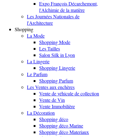
Expo François Décarchemont,
l'Alchimie de la matière
Les Journées Nationales de
l'Architecture
Shopping
La Mode
Shopping Mode
Les Tailles
Salon Silk in Lyon
La Lingerie
Shopping Lingerie
Le Parfum
Shopping Parfum
Les Ventes aux enchères
Vente de véhicule de collection
Vente de Vin
Vente Immobilière
La Décoration
Shopping déco
Shopping déco Marine
Shopping déco Materiaux