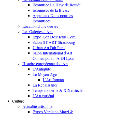
Ecomusée La Haye de Routôt
Ecomusée de la Bresse
Appel aux Dons pour les
Ecomusées
Location d'une oeuvre
Les Galeries d'Arts
Expo Koz Dos: Ictus Cordi
Salon ST-ART Strasbourg
Urban Art Fair Paris
Salon International d'Art
Contemporain Art3f Lyon
Histoire européenne de l'Art
L'Antiquité
Le Moyen Age
L'Art Roman
La Renaissance
Temps moderne & XIXe siècle
L'Art pariétal
Culture
Actualité artistique
Expos Verdiano Marzi &