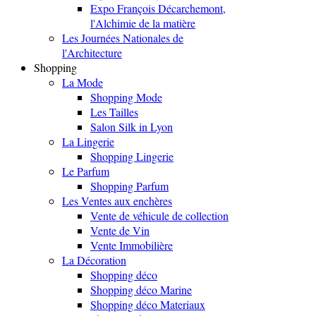
Expo François Décarchemont,
l'Alchimie de la matière
Les Journées Nationales de
l'Architecture
Shopping
La Mode
Shopping Mode
Les Tailles
Salon Silk in Lyon
La Lingerie
Shopping Lingerie
Le Parfum
Shopping Parfum
Les Ventes aux enchères
Vente de véhicule de collection
Vente de Vin
Vente Immobilière
La Décoration
Shopping déco
Shopping déco Marine
Shopping déco Materiaux