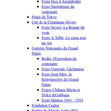
Expo Face à Arcimboldo
Expo Surréalisme du
centenaire
Palais de Tokyo
Cité de la Céramique Sèvres
Expo Sevres, La Beaute du
geste
Expo A Table, Le repas tout
un Art
Galeries Nationales du Grand
Palais
Rodin, l'Exposition du
centenaire
Expo Gauguin, l'alchimiste
Expo Joan Miro, la
Rétrospective du Grand
Palais
Expos Chiharu Shiota et
Dolce &Gabbana
Expo Matisse 1941 - 1954
Fondation Cartier
Institut du Monde Arabe IMA