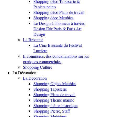
Shopping déco Tapisserie &
Papiers peints
Shopping déco Plans de travail
Shopping déco Meubles
Le Design à l'honneur à travers
Design Fair Paris & Paris Art
Design
La Brocante
La Ciné Brocante du Festival
Lumière
E-commerce, des condamnations sur les
pratiques commerciales
Shopping Culture
La Décoration
La Décoration
Shopping Objets Meubles
Shopping Tapisserie
Shopping Plans de travail
Shopping Thème marine
Shopping thème historique
Shopping Pierre, Staff
Shopping Matériaux