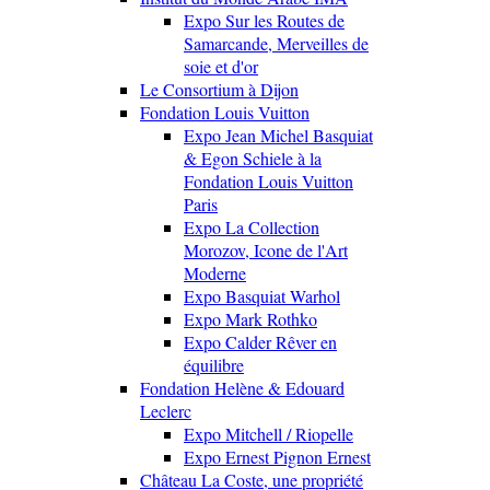
Expo Sur les Routes de
Samarcande, Merveilles de
soie et d'or
Le Consortium à Dijon
Fondation Louis Vuitton
Expo Jean Michel Basquiat
& Egon Schiele à la
Fondation Louis Vuitton
Paris
Expo La Collection
Morozov, Icone de l'Art
Moderne
Expo Basquiat Warhol
Expo Mark Rothko
Expo Calder Rêver en
équilibre
Fondation Helène & Edouard
Leclerc
Expo Mitchell / Riopelle
Expo Ernest Pignon Ernest
Château La Coste, une propriété