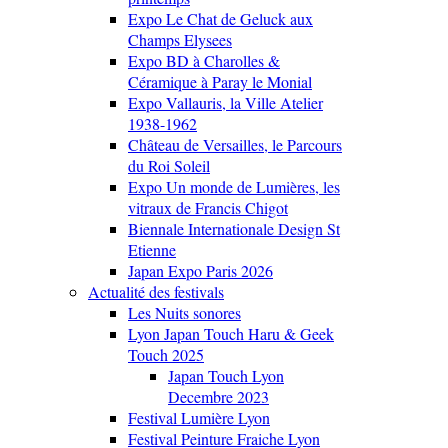
Expo Le Chat de Geluck aux
Champs Elysees
Expo BD à Charolles &
Céramique à Paray le Monial
Expo Vallauris, la Ville Atelier
1938-1962
Château de Versailles, le Parcours
du Roi Soleil
Expo Un monde de Lumières, les
vitraux de Francis Chigot
Biennale Internationale Design St
Etienne
Japan Expo Paris 2026
Actualité des festivals
Les Nuits sonores
Lyon Japan Touch Haru & Geek
Touch 2025
Japan Touch Lyon
Decembre 2023
Festival Lumière Lyon
Festival Peinture Fraiche Lyon