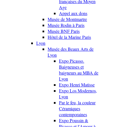
françaises du Moyen
Age
Appel aux dons
Musée de Montmartre
Musée Rodin à Paris
Musée BNF Paris
Hôtel de la Marine Paris
Lyon
Musée des Beaux Arts de
Lyon
Expo Picasso.
Baigneuses et
baigneurs au MBA de
Lyon
Expo Henri Matisse
Expo Los Modernos,
Lyon
Par le feu, la couleur
Céramiques
contemporaines
Expo Poussin &
Picasso et l'Amour à