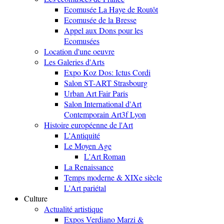
Ecomusée La Haye de Routôt
Ecomusée de la Bresse
Appel aux Dons pour les
Ecomusées
Location d'une oeuvre
Les Galeries d'Arts
Expo Koz Dos: Ictus Cordi
Salon ST-ART Strasbourg
Urban Art Fair Paris
Salon International d'Art
Contemporain Art3f Lyon
Histoire européenne de l'Art
L'Antiquité
Le Moyen Age
L'Art Roman
La Renaissance
Temps moderne & XIXe siècle
L'Art pariétal
Culture
Actualité artistique
Expos Verdiano Marzi &