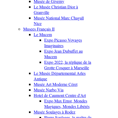
Musée de Giverny
Le Musée Christian Dior à
Granville
Musée National Marc Chagall
Nice
Musees Français II
Le Mucem
Expo Picasso Voyages
Imaginaires
Expo Jean Dubuffet au
Mucem
Expo 2022, la réplique de la
Grotte Cosquer à Marseille
Le Musée Départemental Arles
Antique
Musée Art Moderne Céret
Musée Narbo Via
Hotel de Caumont Centre d'Art
Expo Max Ernst, Mondes
Magiques, Mondes Libérés
Musée Soulages à Rodez
Pierre Soulages, le maître de