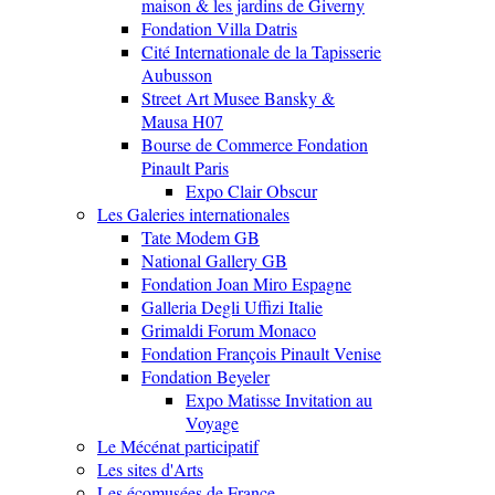
maison & les jardins de Giverny
Fondation Villa Datris
Cité Internationale de la Tapisserie
Aubusson
Street Art Musee Bansky &
Mausa H07
Bourse de Commerce Fondation
Pinault Paris
Expo Clair Obscur
Les Galeries internationales
Tate Modem GB
National Gallery GB
Fondation Joan Miro Espagne
Galleria Degli Uffizi Italie
Grimaldi Forum Monaco
Fondation François Pinault Venise
Fondation Beyeler
Expo Matisse Invitation au
Voyage
Le Mécénat participatif
Les sites d'Arts
Les écomusées de France