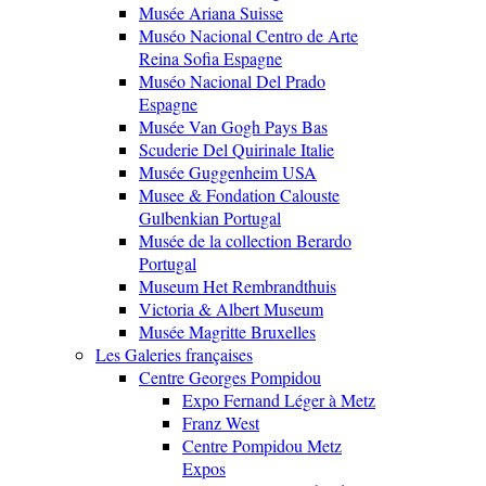
Musée Ariana Suisse
Muséo Nacional Centro de Arte
Reina Sofia Espagne
Muséo Nacional Del Prado
Espagne
Musée Van Gogh Pays Bas
Scuderie Del Quirinale Italie
Musée Guggenheim USA
Musee & Fondation Calouste
Gulbenkian Portugal
Musée de la collection Berardo
Portugal
Museum Het Rembrandthuis
Victoria & Albert Museum
Musée Magritte Bruxelles
Les Galeries françaises
Centre Georges Pompidou
Expo Fernand Léger à Metz
Franz West
Centre Pompidou Metz
Expos