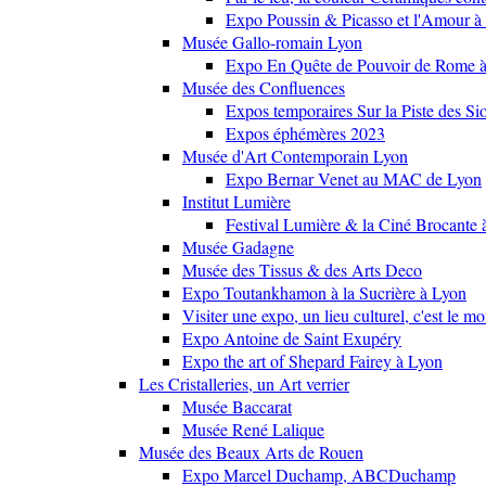
Expo Poussin & Picasso et l'Amour à
Musée Gallo-romain Lyon
Expo En Quête de Pouvoir de Rome
Musée des Confluences
Expos temporaires Sur la Piste des Si
Expos éphémères 2023
Musée d'Art Contemporain Lyon
Expo Bernar Venet au MAC de Lyon
Institut Lumière
Festival Lumière & la Ciné Brocante 
Musée Gadagne
Musée des Tissus & des Arts Deco
Expo Toutankhamon à la Sucrière à Lyon
Visiter une expo, un lieu culturel, c'est le m
Expo Antoine de Saint Exupéry
Expo the art of Shepard Fairey à Lyon
Les Cristalleries, un Art verrier
Musée Baccarat
Musée René Lalique
Musée des Beaux Arts de Rouen
Expo Marcel Duchamp, ABCDuchamp