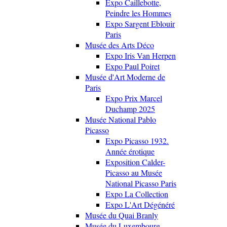
Expo Caillebotte,
Peindre les Hommes
Expo Sargent Eblouir
Paris
Musée des Arts Déco
Expo Iris Van Herpen
Expo Paul Poiret
Musée d'Art Moderne de
Paris
Expo Prix Marcel
Duchamp 2025
Musée National Pablo
Picasso
Expo Picasso 1932.
Année érotique
Exposition Calder-
Picasso au Musée
National Picasso Paris
Expo La Collection
Expo L'Art Dégénéré
Musée du Quai Branly
Musée du Luxembourg