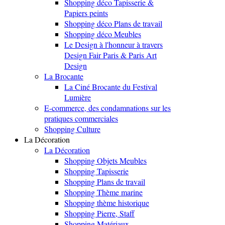
Shopping déco Tapisserie &
Papiers peints
Shopping déco Plans de travail
Shopping déco Meubles
Le Design à l'honneur à travers
Design Fair Paris & Paris Art
Design
La Brocante
La Ciné Brocante du Festival
Lumière
E-commerce, des condamnations sur les
pratiques commerciales
Shopping Culture
La Décoration
La Décoration
Shopping Objets Meubles
Shopping Tapisserie
Shopping Plans de travail
Shopping Thème marine
Shopping thème historique
Shopping Pierre, Staff
Shopping Matériaux