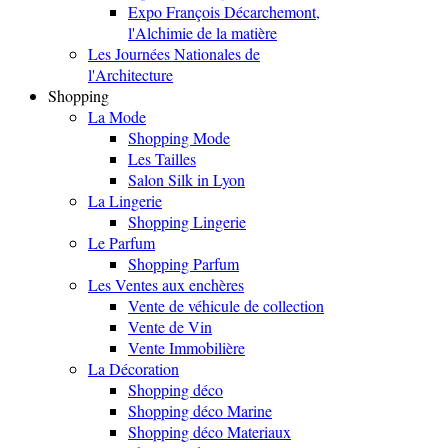
Expo François Décarchemont,
l'Alchimie de la matière
Les Journées Nationales de
l'Architecture
Shopping
La Mode
Shopping Mode
Les Tailles
Salon Silk in Lyon
La Lingerie
Shopping Lingerie
Le Parfum
Shopping Parfum
Les Ventes aux enchères
Vente de véhicule de collection
Vente de Vin
Vente Immobilière
La Décoration
Shopping déco
Shopping déco Marine
Shopping déco Materiaux