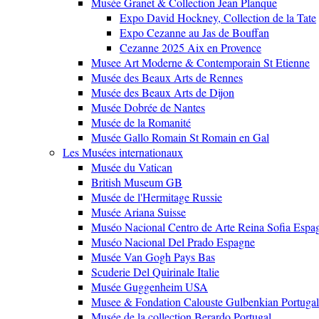
Musée Granet & Collection Jean Planque
Expo David Hockney, Collection de la Tate
Expo Cezanne au Jas de Bouffan
Cezanne 2025 Aix en Provence
Musee Art Moderne & Contemporain St Etienne
Musée des Beaux Arts de Rennes
Musée des Beaux Arts de Dijon
Musée Dobrée de Nantes
Musée de la Romanité
Musée Gallo Romain St Romain en Gal
Les Musées internationaux
Musée du Vatican
British Museum GB
Musée de l'Hermitage Russie
Musée Ariana Suisse
Muséo Nacional Centro de Arte Reina Sofia Espa
Muséo Nacional Del Prado Espagne
Musée Van Gogh Pays Bas
Scuderie Del Quirinale Italie
Musée Guggenheim USA
Musee & Fondation Calouste Gulbenkian Portugal
Musée de la collection Berardo Portugal