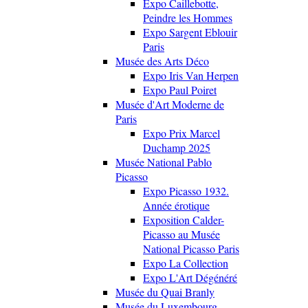
Expo Caillebotte,
Peindre les Hommes
Expo Sargent Eblouir
Paris
Musée des Arts Déco
Expo Iris Van Herpen
Expo Paul Poiret
Musée d'Art Moderne de
Paris
Expo Prix Marcel
Duchamp 2025
Musée National Pablo
Picasso
Expo Picasso 1932.
Année érotique
Exposition Calder-
Picasso au Musée
National Picasso Paris
Expo La Collection
Expo L'Art Dégénéré
Musée du Quai Branly
Musée du Luxembourg