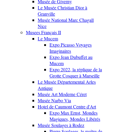
Musée de Giverny
Le Musée Christian Dior à
Granville
Musée National Marc Chagall
Nice
Musees Français II
Le Mucem
Expo Picasso Voyages
Imaginaires
Expo Jean Dubuffet au
Mucem
Expo 2022, la réplique de la
Grotte Cosquer à Marseille
Le Musée Départemental Arles
Antique
Musée Art Moderne Céret
Musée Narbo Via
Hotel de Caumont Centre d'Art
Expo Max Ernst, Mondes
Magiques, Mondes Libérés
Musée Soulages à Rodez
Pierre Soulages, le maître de