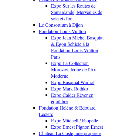
Expo Sur les Routes de
Samarcande, Merveilles de
soie et d'or
Le Consortium à Dijon
Fondation Louis Vuitton
Expo Jean Michel Basquiat
& Egon Schiele à la
Fondation Louis Vuitton
Paris
Expo La Collection
Morozov, Icone de l'Art
Moderne
Expo Basquiat Warhol
Expo Mark Rothko
Expo Calder Rêver en
équilibre
Fondation Helène & Edouard
Leclerc
Expo Mitchell / Riopelle
Expo Ernest Pignon Ernest
Château La Coste, une propriété