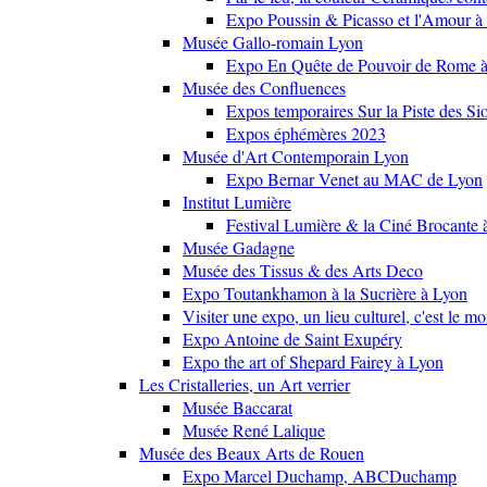
Expo Poussin & Picasso et l'Amour à
Musée Gallo-romain Lyon
Expo En Quête de Pouvoir de Rome
Musée des Confluences
Expos temporaires Sur la Piste des Si
Expos éphémères 2023
Musée d'Art Contemporain Lyon
Expo Bernar Venet au MAC de Lyon
Institut Lumière
Festival Lumière & la Ciné Brocante 
Musée Gadagne
Musée des Tissus & des Arts Deco
Expo Toutankhamon à la Sucrière à Lyon
Visiter une expo, un lieu culturel, c'est le m
Expo Antoine de Saint Exupéry
Expo the art of Shepard Fairey à Lyon
Les Cristalleries, un Art verrier
Musée Baccarat
Musée René Lalique
Musée des Beaux Arts de Rouen
Expo Marcel Duchamp, ABCDuchamp