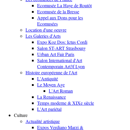
Ecomusée La Haye de Routôt
Ecomusée de la Bresse
Appel aux Dons pour les
Ecomusées
Location d'une oeuvre
Les Galeries d'Arts
Expo Koz Dos: Ictus Cordi
Salon ST-ART Strasbourg
Urban Art Fair Paris
Salon International d'Art
Contemporain Art3f Lyon
Histoire européenne de l'Art
L'Antiquité
Le Moyen Age
L'Art Roman
La Renaissance
Temps moderne & XIXe siècle
L'Art pariétal
Culture
Actualité artistique
Expos Verdiano Marzi &