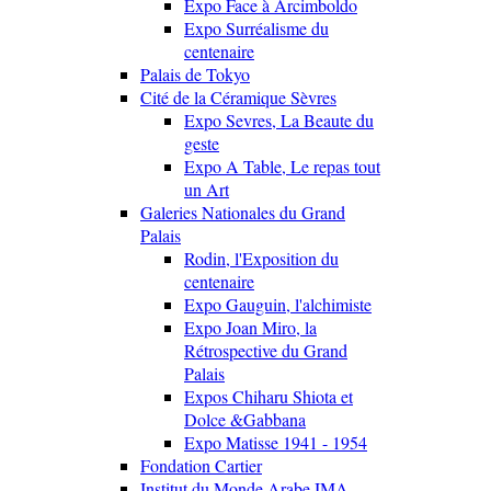
Expo Face à Arcimboldo
Expo Surréalisme du
centenaire
Palais de Tokyo
Cité de la Céramique Sèvres
Expo Sevres, La Beaute du
geste
Expo A Table, Le repas tout
un Art
Galeries Nationales du Grand
Palais
Rodin, l'Exposition du
centenaire
Expo Gauguin, l'alchimiste
Expo Joan Miro, la
Rétrospective du Grand
Palais
Expos Chiharu Shiota et
Dolce &Gabbana
Expo Matisse 1941 - 1954
Fondation Cartier
Institut du Monde Arabe IMA