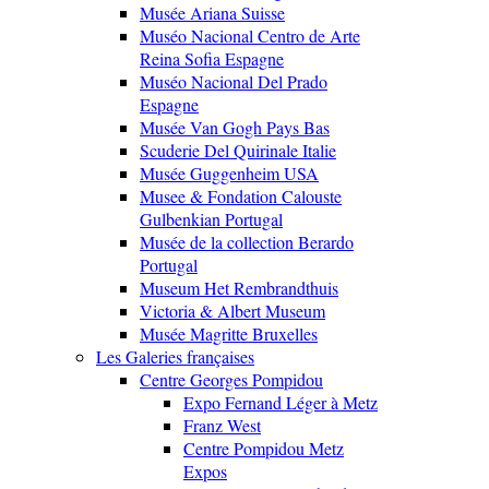
Musée Ariana Suisse
Muséo Nacional Centro de Arte
Reina Sofia Espagne
Muséo Nacional Del Prado
Espagne
Musée Van Gogh Pays Bas
Scuderie Del Quirinale Italie
Musée Guggenheim USA
Musee & Fondation Calouste
Gulbenkian Portugal
Musée de la collection Berardo
Portugal
Museum Het Rembrandthuis
Victoria & Albert Museum
Musée Magritte Bruxelles
Les Galeries françaises
Centre Georges Pompidou
Expo Fernand Léger à Metz
Franz West
Centre Pompidou Metz
Expos