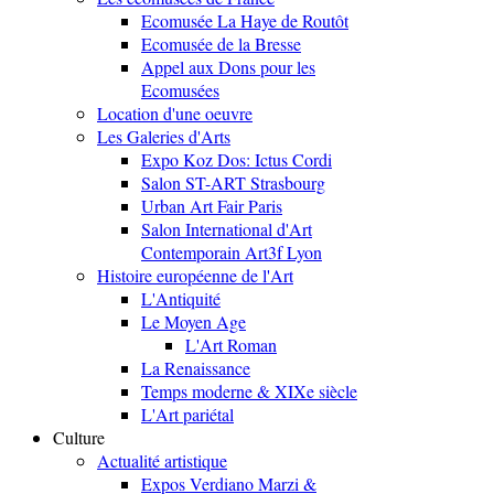
Ecomusée La Haye de Routôt
Ecomusée de la Bresse
Appel aux Dons pour les
Ecomusées
Location d'une oeuvre
Les Galeries d'Arts
Expo Koz Dos: Ictus Cordi
Salon ST-ART Strasbourg
Urban Art Fair Paris
Salon International d'Art
Contemporain Art3f Lyon
Histoire européenne de l'Art
L'Antiquité
Le Moyen Age
L'Art Roman
La Renaissance
Temps moderne & XIXe siècle
L'Art pariétal
Culture
Actualité artistique
Expos Verdiano Marzi &