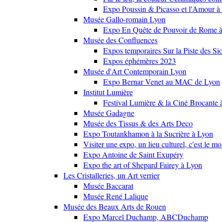
Expo Poussin & Picasso et l'Amour à
Musée Gallo-romain Lyon
Expo En Quête de Pouvoir de Rome
Musée des Confluences
Expos temporaires Sur la Piste des Si
Expos éphémères 2023
Musée d'Art Contemporain Lyon
Expo Bernar Venet au MAC de Lyon
Institut Lumière
Festival Lumière & la Ciné Brocante 
Musée Gadagne
Musée des Tissus & des Arts Deco
Expo Toutankhamon à la Sucrière à Lyon
Visiter une expo, un lieu culturel, c'est le m
Expo Antoine de Saint Exupéry
Expo the art of Shepard Fairey à Lyon
Les Cristalleries, un Art verrier
Musée Baccarat
Musée René Lalique
Musée des Beaux Arts de Rouen
Expo Marcel Duchamp, ABCDuchamp