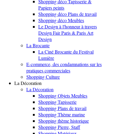
Shopping déco Tapisserie &
Papiers peints
Shopping déco Plans de travail
Shopping déco Meubles
Le Design à l'honneur à travers
Design Fair Paris & Paris Art
Design
La Brocante
La Ciné Brocante du Festival
Lumière
E-commerce, des condamnations sur les
pratiques commerciales
Shopping Culture
La Décoration
La Décoration
Shopping Objets Meubles
Shopping Tapisserie
Shopping Plans de travail
Shopping Thème marine
Shopping thème historique
Shopping Pierre, Staff
Shopping Matériaux