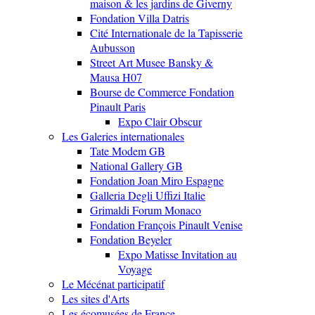
maison & les jardins de Giverny
Fondation Villa Datris
Cité Internationale de la Tapisserie
Aubusson
Street Art Musee Bansky &
Mausa H07
Bourse de Commerce Fondation
Pinault Paris
Expo Clair Obscur
Les Galeries internationales
Tate Modem GB
National Gallery GB
Fondation Joan Miro Espagne
Galleria Degli Uffizi Italie
Grimaldi Forum Monaco
Fondation François Pinault Venise
Fondation Beyeler
Expo Matisse Invitation au
Voyage
Le Mécénat participatif
Les sites d'Arts
Les écomusées de France