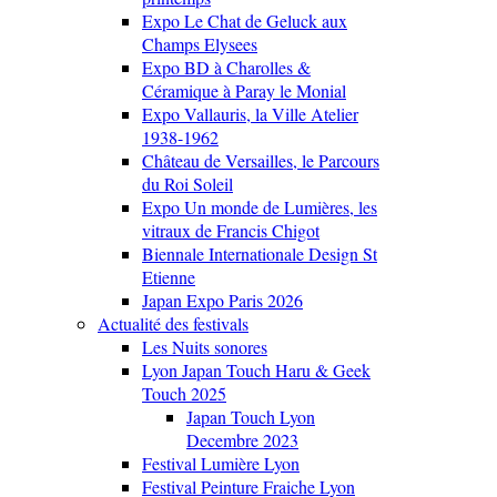
Expo Le Chat de Geluck aux
Champs Elysees
Expo BD à Charolles &
Céramique à Paray le Monial
Expo Vallauris, la Ville Atelier
1938-1962
Château de Versailles, le Parcours
du Roi Soleil
Expo Un monde de Lumières, les
vitraux de Francis Chigot
Biennale Internationale Design St
Etienne
Japan Expo Paris 2026
Actualité des festivals
Les Nuits sonores
Lyon Japan Touch Haru & Geek
Touch 2025
Japan Touch Lyon
Decembre 2023
Festival Lumière Lyon
Festival Peinture Fraiche Lyon