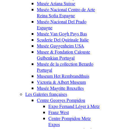
Musée Ariana Suisse
Muséo Nacional Centro de Arte
Reina Sofia Espagne
Muséo Nacional Del Prado
Espagne
Musée Van Gogh Pays Bas
Scuderie Del Quirinale Italie
Musée Guggenheim USA
Musee & Fondation Calouste
Gulbenkian Portugal
Musée de la collection Berardo
Portugal
Museum Het Rembrandthuis
Victoria & Albert Museum
Musée Magritte Bruxelles
Les Galeries françaises
Centre Georges Pompidou
Expo Fernand Léger à Metz
Franz West
Centre Pompidou Metz
Expos