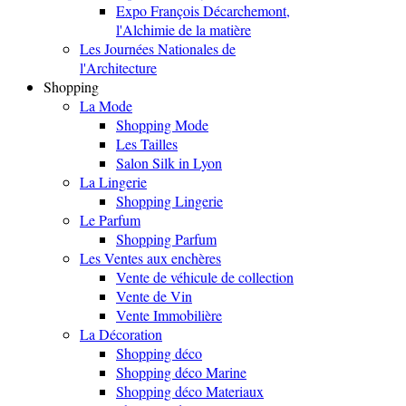
Expo François Décarchemont,
l'Alchimie de la matière
Les Journées Nationales de
l'Architecture
Shopping
La Mode
Shopping Mode
Les Tailles
Salon Silk in Lyon
La Lingerie
Shopping Lingerie
Le Parfum
Shopping Parfum
Les Ventes aux enchères
Vente de véhicule de collection
Vente de Vin
Vente Immobilière
La Décoration
Shopping déco
Shopping déco Marine
Shopping déco Materiaux