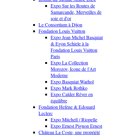
Expo Sur les Routes de
Samarcande, Merveilles de
soie et d'or
Le Consortium à Dijon
Fondation Louis Vuitton
Expo Jean Michel Basquiat
& Egon Schiele à la
Fondation Louis Vuitton
Paris
Expo La Collection
Morozov, Icone de l'Art
Moderne
Expo Basquiat Warhol
Expo Mark Rothko
Expo Calder Rêver en
équilibre
Fondation Helène & Edouard
Leclerc
Expo Mitchell / Riopelle
Expo Ernest Pignon Ernest
Château La Coste, une propriété