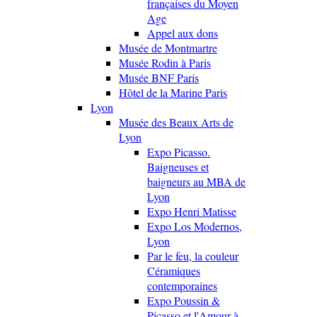
françaises du Moyen
Age
Appel aux dons
Musée de Montmartre
Musée Rodin à Paris
Musée BNF Paris
Hôtel de la Marine Paris
Lyon
Musée des Beaux Arts de
Lyon
Expo Picasso.
Baigneuses et
baigneurs au MBA de
Lyon
Expo Henri Matisse
Expo Los Modernos,
Lyon
Par le feu, la couleur
Céramiques
contemporaines
Expo Poussin &
Picasso et l'Amour à