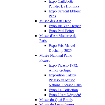
Expo Caillebotte,
Peindre les Hommes
Expo Sargent Eblouir
Paris
Musée des Arts Déco
Expo Iris Van Herpen
Expo Paul Poiret
Musée d'Art Moderne de
Paris
Expo Prix Marcel
Duchamp 2025
Musée National Pablo
Picasso
Expo Picasso 1932.
Année érotique
Exposition Calder-
Picasso au Musée
National Picasso Paris
Expo La Collection
Expo L'Art Dégénéré
Musée du Quai Branly
Musée du Luxembourg