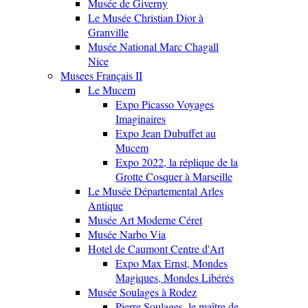
Musée de Giverny
Le Musée Christian Dior à
Granville
Musée National Marc Chagall
Nice
Musees Français II
Le Mucem
Expo Picasso Voyages
Imaginaires
Expo Jean Dubuffet au
Mucem
Expo 2022, la réplique de la
Grotte Cosquer à Marseille
Le Musée Départemental Arles
Antique
Musée Art Moderne Céret
Musée Narbo Via
Hotel de Caumont Centre d'Art
Expo Max Ernst, Mondes
Magiques, Mondes Libérés
Musée Soulages à Rodez
Pierre Soulages, le maître de