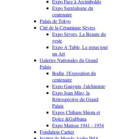
Expo Face à Arcimboldo
Expo Surréalisme du
centenaire
Palais de Tokyo
Cité de la Céramique Sèvres
Expo Sevres, La Beaute du
geste
Expo A Table, Le repas tout
un Art
Galeries Nationales du Grand
Palais
Rodin, l'Exposition du
centenaire
Expo Gauguin, l'alchimiste
Expo Joan Miro, la
Rétrospective du Grand
Palais
Expos Chiharu Shiota et
Dolce &Gabbana
Expo Matisse 1941 - 1954
Fondation Cartier
Institut du Monde Arabe IMA