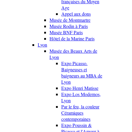
françaises du Moyen
Age
Appel aux dons
Musée de Montmartre
Musée Rodin à Paris
Musée BNF Paris
Hôtel de la Marine Paris
Lyon
Musée des Beaux Arts de
Lyon
Expo Picasso.
Baigneuses et
baigneurs au MBA de
Lyon
Expo Henri Matisse
Expo Los Modernos,
Lyon
Par le feu, la couleur
Céramiques
contemporaines
Expo Poussin &
Picasso et l'Amour à