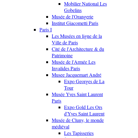
Mobilier National Les
Gobelins
Musée de l'Orangerie
Institut Giacometti Paris
Paris I
Les Musées en ligne de la
Ville de Paris
Cité de l'Architecture & du
Patrimoine
Musée de l'Armée Les
Invalides Paris
Musee Jacquemart André
Expo Georges de La
Tour
Musée Yves Saint Laurent
Paris
Expo Gold Les Ors
d'Yves Saint Laurent
Musée de Cluny, le monde
médiéval
Les Tapisseries