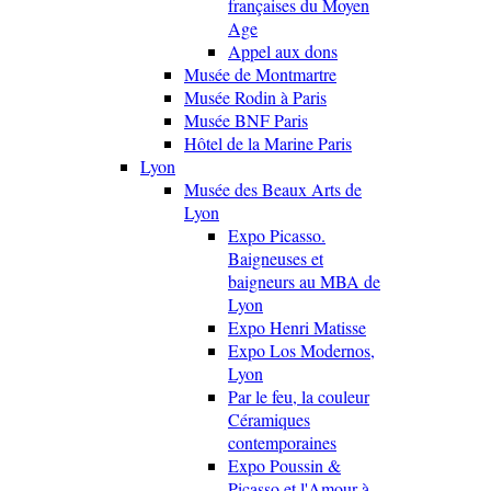
françaises du Moyen
Age
Appel aux dons
Musée de Montmartre
Musée Rodin à Paris
Musée BNF Paris
Hôtel de la Marine Paris
Lyon
Musée des Beaux Arts de
Lyon
Expo Picasso.
Baigneuses et
baigneurs au MBA de
Lyon
Expo Henri Matisse
Expo Los Modernos,
Lyon
Par le feu, la couleur
Céramiques
contemporaines
Expo Poussin &
Picasso et l'Amour à