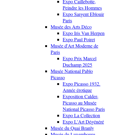
Expo Caillebotte,
Peindre les Hommes
Expo Sargent Eblouir
Paris
Musée des Arts Déco
Expo Iris Van Herpen
Expo Paul Poiret
Musée d'Art Moderne de
Paris
Expo Prix Marcel
Duchamp 2025
Musée National Pablo
Picasso
Expo Picasso 1932.
Année érotique
Exposition Calder-
Picasso au Musée
National Picasso Paris
Expo La Collection
Expo L'Art Dégénéré
Musée du Quai Branly
Musée du Luxembourg