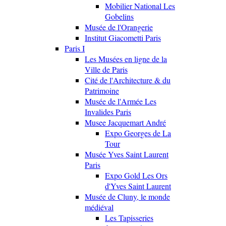
Mobilier National Les
Gobelins
Musée de l'Orangerie
Institut Giacometti Paris
Paris I
Les Musées en ligne de la
Ville de Paris
Cité de l'Architecture & du
Patrimoine
Musée de l'Armée Les
Invalides Paris
Musee Jacquemart André
Expo Georges de La
Tour
Musée Yves Saint Laurent
Paris
Expo Gold Les Ors
d'Yves Saint Laurent
Musée de Cluny, le monde
médiéval
Les Tapisseries